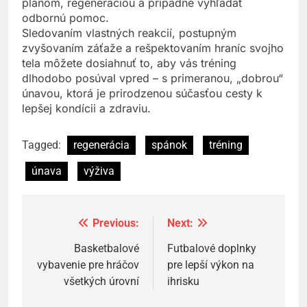
plánom, regeneráciou a prípadne vyhľadať
odbornú pomoc.
Sledovaním vlastných reakcií, postupným
zvyšovaním záťaže a rešpektovaním hraníc svojho
tela môžete dosiahnuť to, aby vás tréning
dlhodobo posúval vpred – s primeranou, „dobrou“
únavou, ktorá je prirodzenou súčasťou cesty k
lepšej kondícii a zdraviu.
Tagged:
regenerácia
spánok
tréning
únava
výživa
Previous:
Next:
Navigácia
v
Basketbalové
Futbalové doplnky
vybavenie pre hráčov
pre lepší výkon na
článku
všetkých úrovní
ihrisku