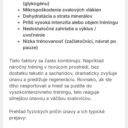
(glykogénu)
Mikropoškodenie svalových vlákien
Dehydratácia a strata minerálov
Príliš vysoká intenzita alebo objem tréningu
Nedostatočné zahriatie a výklus /
uvoľnenie
Nízka trénovanosť (začiatočníci, návrat po
pauze)
Tieto faktory sa často kombinujú. Napríklad
náročný tréning v horúcom prostredí, bez
dostatku tekutín a sacharidov, dramaticky zvyšuje
únavu a predlžuje regeneráciu. Rovnako, ak ste
dlho nesportovali a hneď sa pustíte do
vysokointenzívneho tréningu, telo reaguje
silnejšou únavou a väčšou svalovicou.
Prehľad fyzických príčin únavy a ich typické
prejavy: