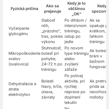
Kedy je to
Ako sa
Kedy
Fyzická príčina
väčšinou
prejavuje
spozorni
„OK“
Slabosť
Po dlhšom /
Ak sa
nôh,
intenzívnom
opakuje p
Vyčerpanie
„prázdno“,
tréningu,
krátkom,
glykogénu
tras, pokles
ústup po
ľahkom
výkonu
jedle
tréningu
Stuhnutosť,
Po novom
Ak bolesť
Mikropoškodenie
bolesť pri
type tréningu
bráni v
svalov
pohybe,
alebo
bežnom
(svalovica)
24–72 h po
zvýšení
fungovaní
tréningu
záťaže
Po potivej
Bolesti
aktivite, pri
Ak pretrvá
Dehydratácia a
hlavy, kŕče,
rýchlej
pridá sa
strata
únava,
náprave po
nevoľnosť,
elektrolytov
závraty
doplnení
mdloby
tekutín
Pri