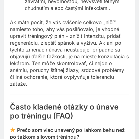
závratmi, nevoľnosťou, nevysvetliteľným
chudnutím alebo častými infekciami.
Ak máte pocit, že vás cvičenie celkovo „ničí“
namiesto toho, aby vás posilňovalo, je vhodné
upraviť tréningový plán – znížiť intenzitu, pridať
regeneráciu, zlepšiť spánok a výživu. Ak ani po
týchto zmenách únava neustupuje, prípadne sa
objavujú ďalšie ťažkosti, je na mieste konzultácia s
lekárom. Ten môže skontrolovať, či nejde o
anémiu, poruchy štítnej žľazy, srdcové problémy
či iné ochorenie, ktoré ovplyvňuje toleranciu
záťaže.
Často kladené otázky o únave
po tréningu (FAQ)
Prečo som viac unavený po ľahkom behu než
po ťažkom silovom tréningu?