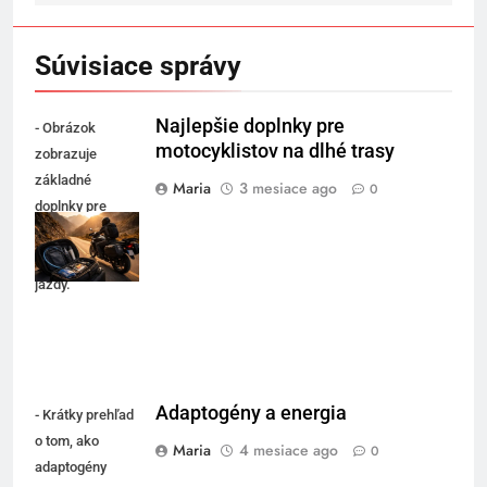
Súvisiace správy
Najlepšie doplnky pre
- Obrázok
motocyklistov na dlhé trasy
zobrazuje
základné
Maria
3 mesiace ago
0
doplnky pre
pohodlné a
bezpečné dlhé
jazdy.
Adaptogény a energia
- Krátky prehľad
o tom, ako
Maria
4 mesiace ago
0
adaptogény