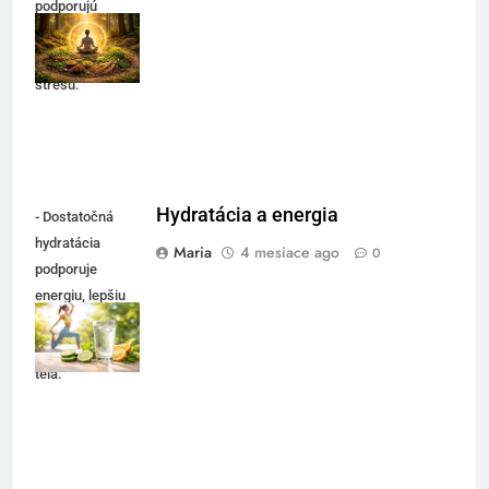
podporujú
energiu a
zvládanie
stresu.
Hydratácia a energia
- Dostatočná
hydratácia
Maria
4 mesiace ago
0
podporuje
energiu, lepšiu
koncentráciu a
celkovú vitalitu
tela.