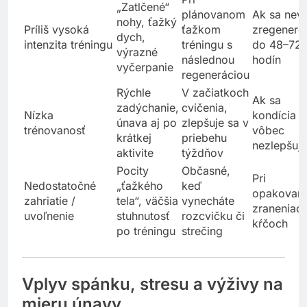
„Zatlčené“
plánovanom
Ak sa nevi
nohy, ťažký
Príliš vysoká
ťažkom
zregenero
dych,
intenzita tréningu
tréningu s
do 48–72
výrazné
následnou
hodín
vyčerpanie
regeneráciou
Rýchle
V začiatkoch
Ak sa
zadýchanie,
cvičenia,
Nízka
kondícia
únava aj po
zlepšuje sa v
trénovanosť
vôbec
krátkej
priebehu
nezlepšuje
aktivite
týždňov
Pocity
Občasné,
Pri
Nedostatočné
„ťažkého
keď
opakovan
zahriatie /
tela“, väčšia
vynecháte
zraneniach
uvoľnenie
stuhnutosť
rozcvičku či
kŕčoch
po tréningu
strečing
Vplyv spánku, stresu a výživy na
mieru únavy