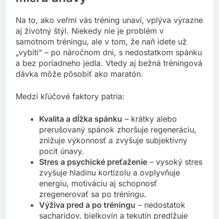
Na to, ako veľmi vás tréning unaví, vplýva výrazne
aj životný štýl. Niekedy nie je problém v
samotnom tréningu, ale v tom, že naň idete už
„vybití“ – po náročnom dni, s nedostatkom spánku
a bez poriadneho jedla. Vtedy aj bežná tréningová
dávka môže pôsobiť ako maratón.
Medzi kľúčové faktory patria:
Kvalita a dĺžka spánku
– krátky alebo
prerušovaný spánok zhoršuje regeneráciu,
znižuje výkonnosť a zvyšuje subjektívny
pocit únavy.
Stres a psychické preťaženie
– vysoký stres
zvyšuje hladinu kortizolu a ovplyvňuje
energiu, motiváciu aj schopnosť
zregenerovať sa po tréningu.
Výživa pred a po tréningu
– nedostatok
sacharidov, bielkovín a tekutín predlžuje