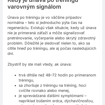
varovným signálom
Únava po tréningu je vo väčšine prípadov
normálna – telo si jednoducho pýta čas na
regeneráciu. Existujú však situácie, kedy už únava
nie je primeraná záťaži a môže signalizovať
pretrénovanie, vyčerpanie alebo skrytý zdravotný
problém. Dôležité je sledovať nielen to, ako sa
cítite hneď po tréningu, ale aj počas nasledujúcich
dní.
Zbystriť by ste mali vtedy, ak únava:
trvá dlhšie než 48–72 hodín po primeranom
tréningu,
sa zhoršuje z tréningu na tréning, hoci
cvičíte rovnako alebo menej,
je sprevádzaná ďalšími symptómami –
napríklad búšením srdca, dýchavičnosťou,