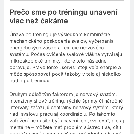
Prečo sme po tréningu unavení
viac než čakáme
Únava po tréningu je výsledkom kombinácie
mechanického poškodenia svalov, vyčerpania
energetických zásob a reakcie nervového
systému. Počas cvičenia svalové vlákna vytvárajú
mikroskopické trhlinky, ktoré telo následne
opravuje. Práve tento „servis“ stojí veľa energie a
môže spôsobovať pocit ťažoby v tele aj niekoľko
hodín po tréningu.
Druhým dôležitým faktorom je nervový systém.
Intenzívny silový tréning, rýchle šprinty či náročné
intervaly zaťažujú centrálny nervový systém, ktorý
riadi svalovú prácu aj koordináciu. Po takomto
zaťažení nemusíte byť unavení len „svalovo“, ale aj
mentálne – môžete mať problém sústrediť sa, cítiť
podráždenosť alebo zvláštnu „prázdnotu v hlave“.