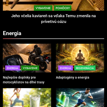
Povinná výbava motorkára:
bezpečnosť na prvom mieste
VYBAVENIE
POMÔCKY
POMÔCKY
VYBAVENIE
Jeho včelia kaviareň sa vďaka Temu zmenila na
prívetivú oázu
4
Energia
TRX systém pre funkčný tréning
POMÔCKY
VYBAVENIE
5
Ako vybrať basketbalovú loptu a
ENERGIA
VYBAVENIE
ENERGIA
REGENERÁCIA
obuv správne
Najlepšie doplnky pre
Adaptogény a energia
POMÔCKY
VYBAVENIE
motocyklistov na dlhé trasy
6
Ako kombinovať rôzne tréningové
pomôcky