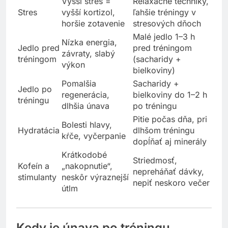
Vyšší stres =
Relaxačné techniky,
Stres
vyšší kortizol,
ľahšie tréningy v
horšie zotavenie
stresových dňoch
Malé jedlo 1–3 h
Nízka energia,
Jedlo pred
pred tréningom
závraty, slabý
tréningom
(sacharidy +
výkon
bielkoviny)
Pomalšia
Sacharidy +
Jedlo po
regenerácia,
bielkoviny do 1–2 h
tréningu
dlhšia únava
po tréningu
Pitie počas dňa, pri
Bolesti hlavy,
Hydratácia
dlhšom tréningu
kŕče, vyčerpanie
dopĺňať aj minerály
Krátkodobé
Striedmosť,
Kofeín a
„nakopnutie“,
nepreháňať dávky,
stimulanty
neskôr výraznejší
nepiť neskoro večer
útlm
Kedy je únava po tréningu