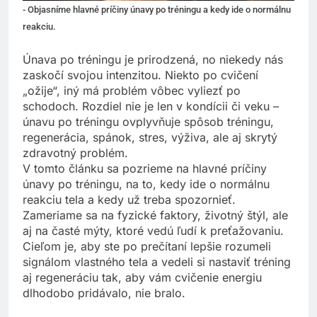
- Objasníme hlavné príčiny únavy po tréningu a kedy ide o normálnu
reakciu.
Únava po tréningu je prirodzená, no niekedy nás
zaskočí svojou intenzitou. Niekto po cvičení
„ožije“, iný má problém vôbec vyliezť po
schodoch. Rozdiel nie je len v kondícii či veku –
únavu po tréningu ovplyvňuje spôsob tréningu,
regenerácia, spánok, stres, výživa, ale aj skrytý
zdravotný problém.
V tomto článku sa pozrieme na hlavné príčiny
únavy po tréningu, na to, kedy ide o normálnu
reakciu tela a kedy už treba spozornieť.
Zameriame sa na fyzické faktory, životný štýl, ale
aj na časté mýty, ktoré vedú ľudí k preťažovaniu.
Cieľom je, aby ste po prečítaní lepšie rozumeli
signálom vlastného tela a vedeli si nastaviť tréning
aj regeneráciu tak, aby vám cvičenie energiu
dlhodobo pridávalo, nie bralo.