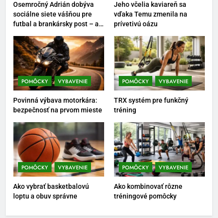
Osemročný Adrián dobýva
Jeho včelia kaviareň sa
7
sociálne siete vášňou pre
vďaka Temu zmenila na
futbal a brankársky post – aj
prívetivú oázu
Pomôcky na cvičenie brucha
vďaka produktom z Temu
POMÔCKY
VYBAVENIE
8
POMÔCKY
VYBAVENIE
POMÔCKY
VYBAVENIE
Najlepšie doplnky pre
Povinná výbava motorkára:
TRX systém pre funkčný
motocyklistov na dlhé trasy
bezpečnosť na prvom mieste
tréning
ENERGIA
VYBAVENIE
1
Osemročný Adrián dobýva
sociálne siete vášňou pre futbal
POMÔCKY
VYBAVENIE
POMÔCKY
VYBAVENIE
a brankársky post – aj vďaka
POMÔCKY
VYBAVENIE
Ako vybrať basketbalovú
Ako kombinovať rôzne
produktom z Temu
loptu a obuv správne
tréningové pomôcky
2