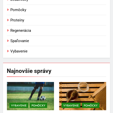
Pomôcky
Proteíny
Regenerácia
Spaľovanie
Vybavenie
5
Ako vybrať basketbalovú loptu a
obuv správne
Najnovšie správy
POMÔCKY
VYBAVENIE
6
Ako kombinovať rôzne
tréningové pomôcky
VYBAVENIE
POMÔCKY
VYBAVENIE
POMÔCKY
POMÔCKY
VYBAVENIE