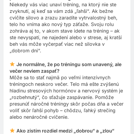
Niekedy vás viac unaví tréning, na ktorý nie ste
zvyknutí, aj keď sa vám zdá „ľahší“. Ak bežne
cvičíte silovo a zrazu zaradíte vytrvalostný beh,
telo ho vníma ako nový typ záťaže. Svoju rolu
zohráva aj to, v akom stave idete na tréning – ak
ste nevyspatí, ne najedení alebo v strese, aj kratší
beh vás môže vyčerpať viac než silovka v
„dobrom dni“.
Je normálne, že po tréningu som unavený, ale
večer neviem zaspať?
Môže sa to stať najmä po veľmi intenzívnych
tréningoch neskoro večer. Telo má ešte zvýšenú
hladinu stresových hormónov a nervový systém je
„rozbehnutý“, čo sťažuje zaspávanie. Pomôže
presunúť náročné tréningy skôr počas dňa a večer
voliť skôr ľahší pohyb – chôdzu, ľahký strečing
alebo nenáročné cvičenie.
Ako zistím rozdiel medzi „dobrou“ a „zlou“