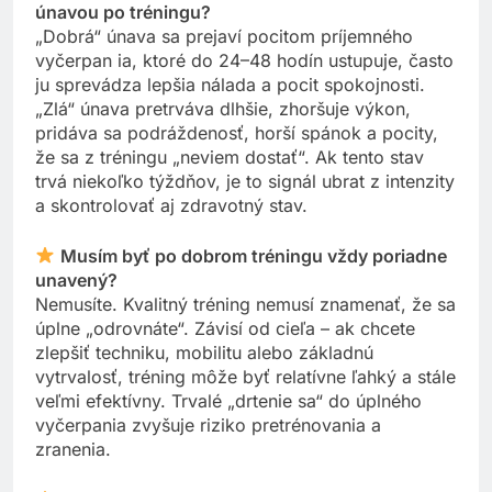
únavou po tréningu?
„Dobrá“ únava sa prejaví pocitom príjemného
vyčerpan ia, ktoré do 24–48 hodín ustupuje, často
ju sprevádza lepšia nálada a pocit spokojnosti.
„Zlá“ únava pretrváva dlhšie, zhoršuje výkon,
pridáva sa podráždenosť, horší spánok a pocity,
že sa z tréningu „neviem dostať“. Ak tento stav
trvá niekoľko týždňov, je to signál ubrat z intenzity
a skontrolovať aj zdravotný stav.
Musím byť po dobrom tréningu vždy poriadne
unavený?
Nemusíte. Kvalitný tréning nemusí znamenať, že sa
úplne „odrovnáte“. Závisí od cieľa – ak chcete
zlepšiť techniku, mobilitu alebo základnú
vytrvalosť, tréning môže byť relatívne ľahký a stále
veľmi efektívny. Trvalé „drtenie sa“ do úplného
vyčerpania zvyšuje riziko pretrénovania a
zranenia.