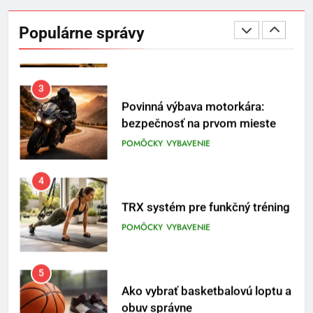
Jeho včelia kaviareň sa vďaka
Temu zmenila na prívetivú oázu
Populárne správy
POMÔCKY
VYBAVENIE
3
Povinná výbava motorkára:
bezpečnosť na prvom mieste
POMÔCKY
VYBAVENIE
4
TRX systém pre funkčný tréning
POMÔCKY
VYBAVENIE
5
Ako vybrať basketbalovú loptu a
obuv správne