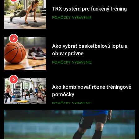
POMÔCKY
VYBAVENIE
5
Ako vybrať basketbalovú loptu a
obuv správne
POMÔCKY
VYBAVENIE
6
Ako kombinovať rôzne tréningové
pomôcky
POMÔCKY
VYBAVENIE
7
Pomôcky na cvičenie brucha
POMÔCKY
VYBAVENIE