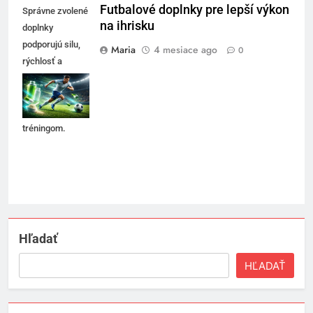
Futbalové doplnky pre lepší výkon
Správne zvolené
na ihrisku
doplnky
podporujú silu,
Maria
4 mesiace ago
0
rýchlosť a
regeneráciu
spolu s
kvalitným
tréningom.
Hľadať
HĽADAŤ