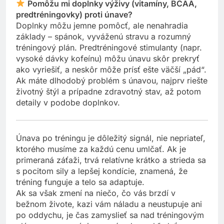
Pomôžu mi doplnky výživy (vitamíny, BCAA,
predtréningovky) proti únave?
Doplnky môžu jemne pomôcť, ale nenahradia
základy – spánok, vyváženú stravu a rozumný
tréningový plán. Predtréningové stimulanty (napr.
vysoké dávky kofeínu) môžu únavu skôr prekryť
ako vyriešiť, a neskôr môže prísť ešte väčší „pád“.
Ak máte dlhodobý problém s únavou, najprv riešte
životný štýl a prípadne zdravotný stav, až potom
detaily v podobe doplnkov.
Únava po tréningu je dôležitý signál, nie nepriateľ,
ktorého musíme za každú cenu umlčať. Ak je
primeraná záťaži, trvá relatívne krátko a strieda sa
s pocitom sily a lepšej kondície, znamená, že
tréning funguje a telo sa adaptuje.
Ak sa však zmení na niečo, čo vás brzdí v
bežnom živote, kazi vám náladu a neustupuje ani
po oddychu, je čas zamyslieť sa nad tréningovým