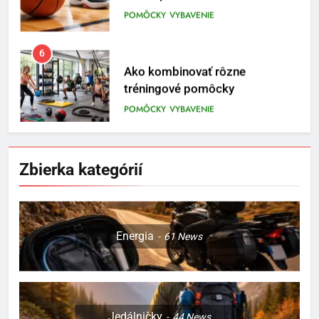
POMÔCKY
VYBAVENIE
6
Ako kombinovať rôzne
tréningové pomôcky
POMÔCKY
VYBAVENIE
7
Pomôcky na cvičenie brucha
Zbierka kategórií
POMÔCKY
VYBAVENIE
8
Energia
61
News
Najlepšie doplnky pre
motocyklistov na dlhé trasy
ENERGIA
VYBAVENIE
Jedálničky
44
News