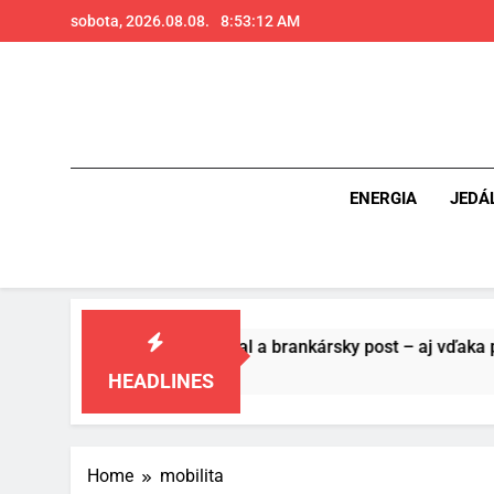
Skip
sobota, 2026.08.08.
8:53:13 AM
to
content
ENERGIA
JEDÁ
u pre futbal a brankársky post – aj vďaka produktom z Temu
HEADLINES
Home
mobilita