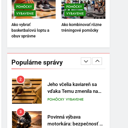
POMÔCKY
VYBAVENIE
POMÔCKY
POMÔCKY
VYBAVENIE
VYBAVENIE
8
Najlepšie doplnky pre
Ako vybrať
Ako kombinovať rôzne
motocyklistov na dlhé
basketbalovú loptu a
tréningové pomôcky
trasy
ENERGIA
VYBAVENIE
obuv správne
1
Osemročný Adrián dobýva
sociálne siete vášňou pre
Populárne správy
futbal a brankársky post –
POMÔCKY
VYBAVENIE
aj vďaka produktom z
Temu
2
Jeho včelia kaviareň sa
vďaka Temu zmenila na
prívetivú oázu
POMÔCKY
VYBAVENIE
3
Povinná výbava
motorkára: bezpečnosť na