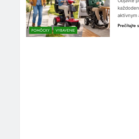
Objavte p
každoden
aktívnym 
Prečítajte s
POMÔCKY
VYBAVENIE