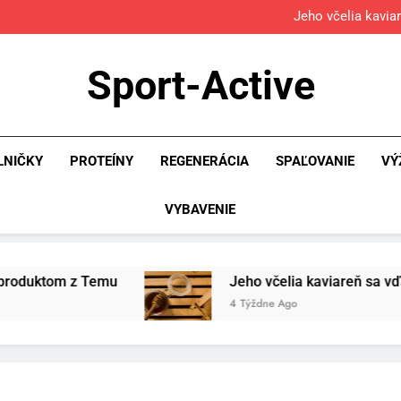
Jeho včelia kavia
Povinná výb
Osemročný Adrián dobýva so
Sport-Active
Jeho včelia kavia
Povinná výb
LNIČKY
PROTEÍNY
REGENERÁCIA
SPAĽOVANIE
VÝ
VYBAVENIE
Jeho včelia kaviareň sa vďaka Temu zmenila n
4 Týždne Ago