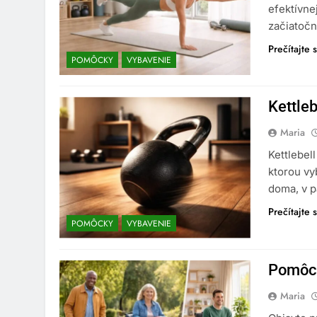
efektívne
začiatočn
Prečítajte s
POMÔCKY
VYBAVENIE
Kettle
Maria
Kettlebel
ktorou vyb
doma, v p
Prečítajte s
POMÔCKY
VYBAVENIE
Pomôck
Maria