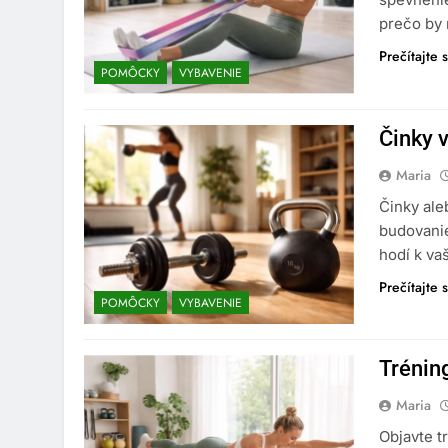
prečo by 
Prečítajte s
POMÔCKY
VYBAVENIE
Činky v
Maria
Činky ale
budovanie 
hodí k va
Prečítajte s
POMÔCKY
VYBAVENIE
Trénin
Maria
Objavte t