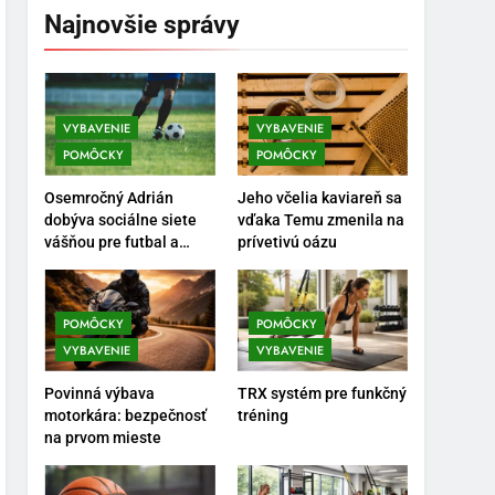
Najnovšie správy
VYBAVENIE
VYBAVENIE
POMÔCKY
POMÔCKY
5
Ako vybrať basketbalovú
Osemročný Adrián
Jeho včelia kaviareň sa
loptu a obuv správne
dobýva sociálne siete
vďaka Temu zmenila na
vášňou pre futbal a
prívetivú oázu
POMÔCKY
VYBAVENIE
brankársky post – aj
vďaka produktom z
6
Temu
Ako kombinovať rôzne
POMÔCKY
POMÔCKY
tréningové pomôcky
VYBAVENIE
VYBAVENIE
POMÔCKY
VYBAVENIE
Povinná výbava
TRX systém pre funkčný
motorkára: bezpečnosť
tréning
7
na prvom mieste
Pomôcky na cvičenie
brucha