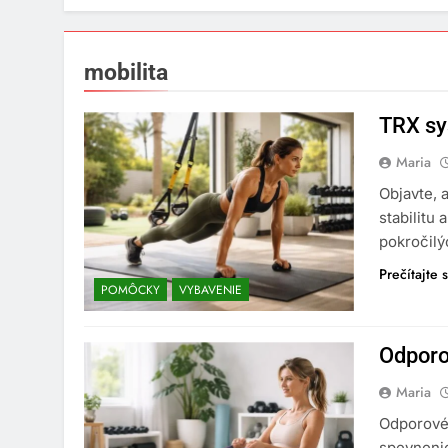
mobilita
TRX sy
Maria
Objavte, 
stabilitu 
pokročilý
Prečítajte s
POMÔCKY
VYBAVENIE
Odporo
Maria
Odporové
spevnenie