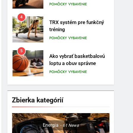
prvom mieste
POMÔCKY
VYBAVENIE
4
TRX systém pre funkčný
tréning
POMÔCKY
VYBAVENIE
5
Ako vybrať basketbalovú
loptu a obuv správne
POMÔCKY
VYBAVENIE
6
Ako kombinovať rôzne
tréningové pomôcky
Zbierka kategórií
POMÔCKY
VYBAVENIE
7
Pomôcky na cvičenie
Energia
61
News
brucha