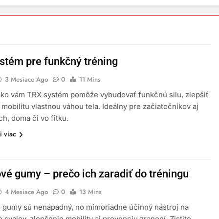
stém pre funkčný tréning
3 Mesiace Ago
0
11 Mins
ako vám TRX systém pomôže vybudovať funkčnú silu, zlepšiť
a mobilitu vlastnou váhou tela. Ideálny pre začiatočníkov aj
ch, doma či vo fitku.
i viac
vé gumy – prečo ich zaradiť do tréningu
4 Mesiace Ago
0
13 Mins
 gumy sú nenápadný, no mimoriadne účinný nástroj na
 svalov, zlepšenie mobility aj prevenciu zranení. Zistite,