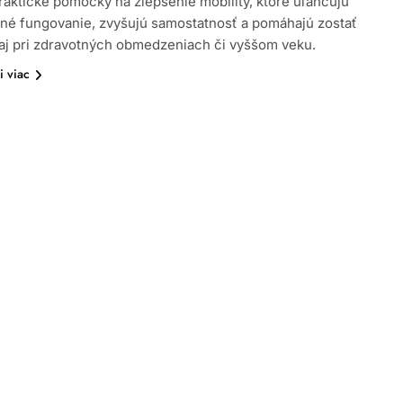
raktické pomôcky na zlepšenie mobility, ktoré uľahčujú
né fungovanie, zvyšujú samostatnosť a pomáhajú zostať
aj pri zdravotných obmedzeniach či vyššom veku.
i viac