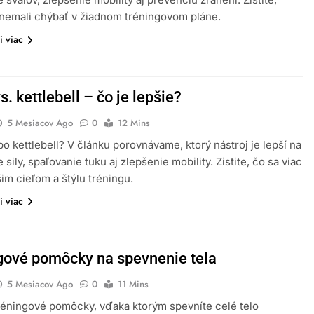
nemali chýbať v žiadnom tréningovom pláne.
i viac
s. kettlebell – čo je lepšie?
5 Mesiacov Ago
0
12 Mins
bo kettlebell? V článku porovnávame, ktorý nástroj je lepší na
sily, spaľovanie tuku aj zlepšenie mobility. Zistite, čo sa viac
šim cieľom a štýlu tréningu.
i viac
gové pomôcky na spevnenie tela
5 Mesiacov Ago
0
11 Mins
réningové pomôcky, vďaka ktorým spevníte celé telo