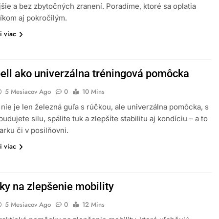
jšie a bez zbytočných zranení. Poradíme, ktoré sa oplatia
íkom aj pokročilým.
i viac
bell ako univerzálna tréningová pomôcka
5 Mesiacov Ago
0
10 Mins
l nie je len železná guľa s rúčkou, ale univerzálna pomôcka, s
udujete silu, spálite tuk a zlepšíte stabilitu aj kondíciu – a to
arku či v posilňovni.
i viac
y na zlepšenie mobility
5 Mesiacov Ago
0
12 Mins