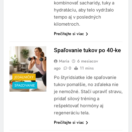
kombinovať sacharidy, tuky a
hydratáciu, aby telo vydržalo
tempo aj v posledných
kilometroch.
Prečítajte si viac
Spaľovanie tukov po 40-ke
Maria
6 mesiacov
ago
0
11 mins
JEDÁLNIČKY
Po štyridsiatke ide spaľovanie
tukov pomalšie, no zďaleka nie
SPAĽOVANIE
je nemožné. Stačí upraviť stravu,
pridať silový tréning a
rešpektovať hormóny aj
regeneráciu tela.
Prečítajte si viac