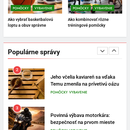
Osemročný Adrián dobýva
sociálne siete vášňou pre futbal
POMÔCKY
VYBAVENIE
POMÔCKY
VYBAVENIE
a brankársky post – aj vďaka
POMÔCKY
VYBAVENIE
Ako vybrať basketbalovú
Ako kombinovať rôzne
produktom z Temu
loptu a obuv správne
tréningové pomôcky
2
Jeho včelia kaviareň sa vďaka
Temu zmenila na prívetivú oázu
Populárne správy
POMÔCKY
VYBAVENIE
3
Povinná výbava motorkára:
bezpečnosť na prvom mieste
POMÔCKY
VYBAVENIE
4
TRX systém pre funkčný tréning
POMÔCKY
VYBAVENIE