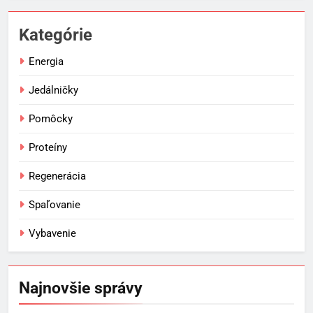
Kategórie
Energia
Jedálničky
Pomôcky
Proteíny
Regenerácia
Spaľovanie
Vybavenie
5
Ako vybrať basketbalovú loptu a
obuv správne
Najnovšie správy
POMÔCKY
VYBAVENIE