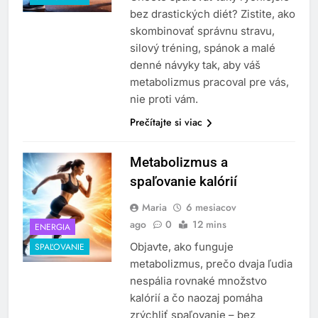
bez drastických diét? Zistite, ako
skombinovať správnu stravu,
silový tréning, spánok a malé
denné návyky tak, aby váš
metabolizmus pracoval pre vás,
nie proti vám.
Prečítajte si viac
Metabolizmus a
spaľovanie kalórií
Maria
6 mesiacov
ago
0
12 mins
ENERGIA
Objavte, ako funguje
SPAĽOVANIE
metabolizmus, prečo dvaja ľudia
nespália rovnaké množstvo
kalórií a čo naozaj pomáha
zrýchliť spaľovanie – bez