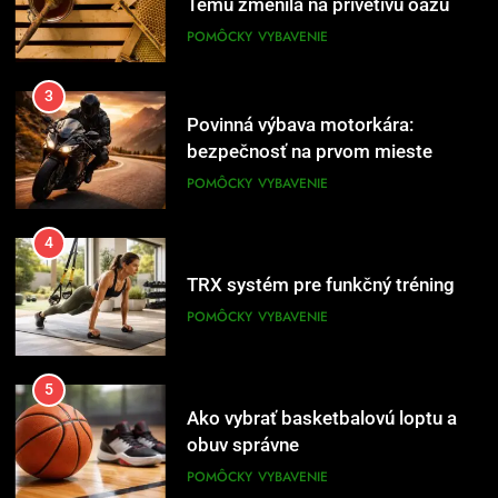
bezpečnosť na prvom mieste
POMÔCKY
VYBAVENIE
4
TRX systém pre funkčný tréning
POMÔCKY
VYBAVENIE
5
Ako vybrať basketbalovú loptu a
obuv správne
POMÔCKY
VYBAVENIE
6
Ako kombinovať rôzne tréningové
pomôcky
POMÔCKY
VYBAVENIE