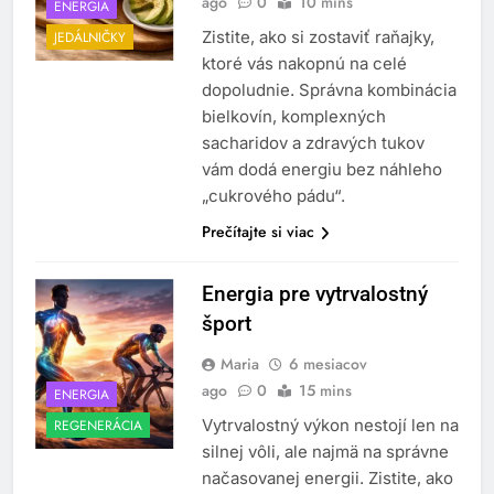
ago
0
10 mins
ENERGIA
Zistite, ako si zostaviť raňajky,
JEDÁLNIČKY
ktoré vás nakopnú na celé
dopoludnie. Správna kombinácia
bielkovín, komplexných
sacharidov a zdravých tukov
vám dodá energiu bez náhleho
„cukrového pádu“.
Prečítajte si viac
Energia pre vytrvalostný
šport
Maria
6 mesiacov
ago
0
15 mins
ENERGIA
Vytrvalostný výkon nestojí len na
REGENERÁCIA
silnej vôli, ale najmä na správne
načasovanej energii. Zistite, ako