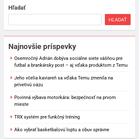
Hľadať
HĽADAŤ
Najnovšie príspevky
Osemročný Adrián dobýva sociálne siete vášňou pre
futbal a brankársky post – aj vďaka produktom z Temu
Jeho včelia kaviareň sa vďaka Temu zmenila na
prívetivú oázu
Povinná výbava motorkára: bezpečnosť na prvom
mieste
TRX systém pre funkčný tréning
Ako vybrať basketbalovú loptu a obuv správne