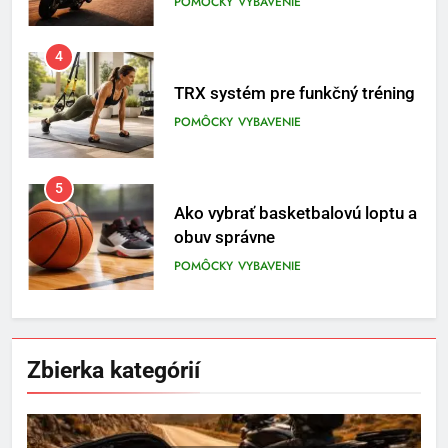
5
Ako vybrať basketbalovú loptu a
obuv správne
POMÔCKY
VYBAVENIE
6
Ako kombinovať rôzne
tréningové pomôcky
POMÔCKY
VYBAVENIE
7
Pomôcky na cvičenie brucha
Zbierka kategórií
POMÔCKY
VYBAVENIE