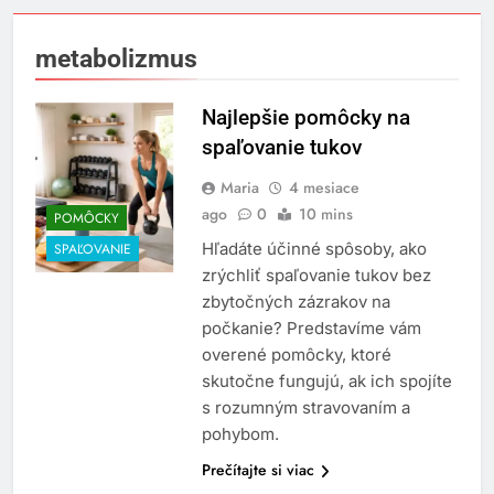
metabolizmus
Najlepšie pomôcky na
spaľovanie tukov
Maria
4 mesiace
ago
0
10 mins
POMÔCKY
Hľadáte účinné spôsoby, ako
SPAĽOVANIE
zrýchliť spaľovanie tukov bez
zbytočných zázrakov na
počkanie? Predstavíme vám
overené pomôcky, ktoré
skutočne fungujú, ak ich spojíte
s rozumným stravovaním a
pohybom.
Prečítajte si viac