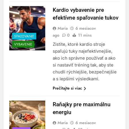
Kardio vybavenie pre
efektívne spaľovanie tukov
Maria
6 mesiacov
ago
0
11 mins
SPAĽOVANIE
Zistite, ktoré kardio stroje
VYBAVENIE
spaľujú tuky najefektívnejšie,
ako ich správne používať a ako
si nastaviť tréning tak, aby ste
chudli rýchlejšie, bezpečnejšie
a s lepšími výsledkami.
Prečítajte si viac
Raňajky pre maximálnu
energiu
Maria
6 mesiacov