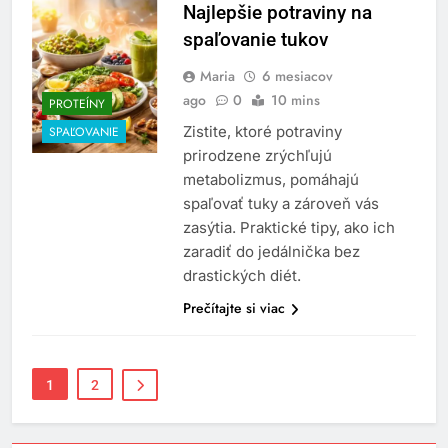
Najlepšie potraviny na
spaľovanie tukov
Maria
6 mesiacov
ago
0
10 mins
PROTEÍNY
Zistite, ktoré potraviny
SPAĽOVANIE
prirodzene zrýchľujú
metabolizmus, pomáhajú
spaľovať tuky a zároveň vás
zasýtia. Praktické tipy, ako ich
zaradiť do jedálnička bez
drastických diét.
Prečítajte si viac
1
2