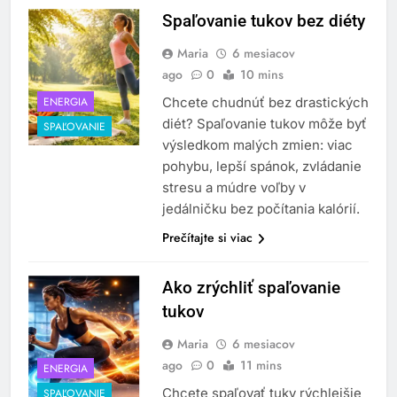
Spaľovanie tukov bez diéty
Maria
6 mesiacov
ago
0
10 mins
ENERGIA
Chcete chudnúť bez drastických
diét? Spaľovanie tukov môže byť
SPAĽOVANIE
výsledkom malých zmien: viac
pohybu, lepší spánok, zvládanie
stresu a múdre voľby v
jedálničku bez počítania kalórií.
Prečítajte si viac
Ako zrýchliť spaľovanie
tukov
Maria
6 mesiacov
ago
0
11 mins
ENERGIA
Chcete spaľovať tuky rýchlejšie
SPAĽOVANIE