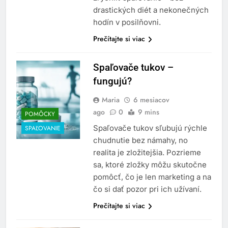
drastických diét a nekonečných
hodín v posilňovni.
Prečítajte si viac
Spaľovače tukov –
fungujú?
Maria
6 mesiacov
ago
0
9 mins
POMÔCKY
Spaľovače tukov sľubujú rýchle
SPAĽOVANIE
chudnutie bez námahy, no
realita je zložitejšia. Pozrieme
sa, ktoré zložky môžu skutočne
pomôcť, čo je len marketing a na
čo si dať pozor pri ich užívaní.
Prečítajte si viac