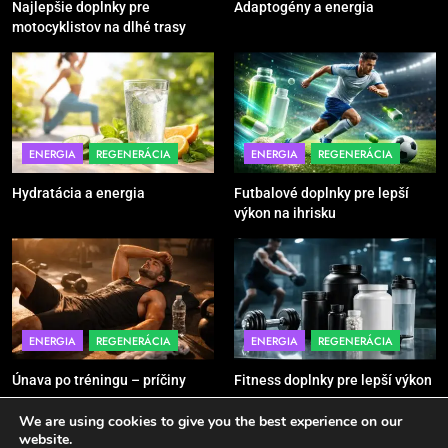
Najlepšie doplnky pre
Adaptogény a energia
POMÔCKY
VYBAVENIE
motocyklistov na dlhé trasy
6
Ako kombinovať rôzne tréningové
pomôcky
POMÔCKY
VYBAVENIE
ENERGIA
REGENERÁCIA
ENERGIA
REGENERÁCIA
Hydratácia a energia
Futbalové doplnky pre lepší
7
výkon na ihrisku
Pomôcky na cvičenie brucha
POMÔCKY
VYBAVENIE
8
ENERGIA
REGENERÁCIA
ENERGIA
REGENERÁCIA
Najlepšie doplnky pre
motocyklistov na dlhé trasy
Únava po tréningu – príčiny
Fitness doplnky pre lepší výkon
ENERGIA
VYBAVENIE
We are using cookies to give you the best experience on our
website.