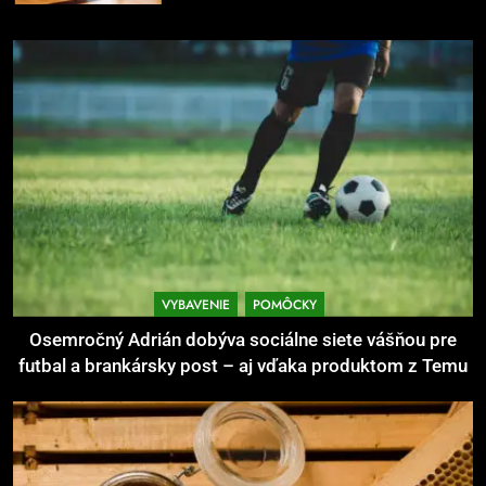
7
Pomôcky na cvičenie brucha
POMÔCKY
VYBAVENIE
8
Najlepšie doplnky pre
motocyklistov na dlhé trasy
ENERGIA
VYBAVENIE
VYBAVENIE
POMÔCKY
1
Osemročný Adrián dobýva sociálne siete vášňou pre
Osemročný Adrián dobýva
futbal a brankársky post – aj vďaka produktom z Temu
sociálne siete vášňou pre futbal a
brankársky post – aj vďaka
POMÔCKY
VYBAVENIE
produktom z Temu
2