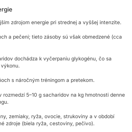
ergie
ím zdrojom energie pri strednej a vyššej intenzite.
loch a pečeni; tieto zásoby sú však obmedzené (cca
aridov dochádza k vyčerpaniu glykogénu, čo sa
s výkonu.
 dňoch s náročným tréningom a pretekom.
v rozmedzí 5–10 g sacharidov na kg hmotnosti denne
ngu.
ny, zemiaky, ryža, ovocie, strukoviny a v období
é zdroje (biela ryža, cestoviny, pečivo).