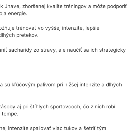
k únave, zhoršenej kvalite tréningov a môže podporiť
oja energie.
ňuje trénovať vo vyššej intenzite, lepšie
dlhých pretekov.
iť sacharidy zo stravy, ale naučiť sa ich strategicky
a sú kľúčovým palivom pri nižšej intenzite a dlhých
oby aj pri štíhlych športovcoch, čo z nich robí
“ tempe.
ej intenzite spaľovať viac tukov a šetriť tým