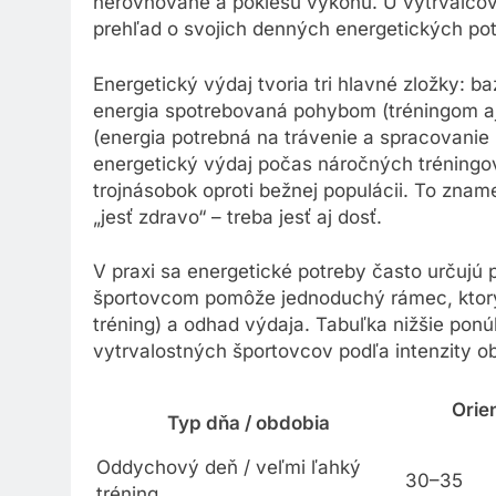
nerovnováhe a poklesu výkonu. U vytrvalcov 
prehľad o svojich denných energetických po
Energetický výdaj tvoria tri hlavné zložky: b
energia spotrebovaná pohybom (tréningom aj b
(energia potrebná na trávenie a spracovanie 
energetický výdaj počas náročných tréningo
trojnásobok oproti bežnej populácii. To znam
„jesť zdravo“ – treba jesť aj dosť.
V praxi sa energetické potreby často určujú
športovcom pomôže jednoduchý rámec, ktorý
tréning) a odhad výdaja. Tabuľka nižšie pon
vytrvalostných športovcov podľa intenzity o
Orie
Typ dňa / obdobia
Oddychový deň / veľmi ľahký
30–35