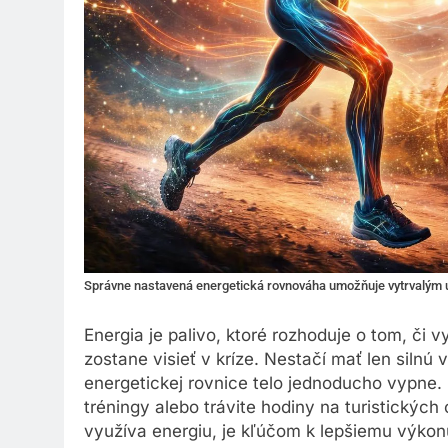
Správne nastavená energetická rovnováha umožňuje vytrvalým u
Energia je palivo, ktoré rozhoduje o tom, či 
zostane visieť v kríze. Nestačí mať len silnú
energetickej rovnice telo jednoducho vypne. 
tréningy alebo trávite hodiny na turistickýc
využíva energiu, je kľúčom k lepšiemu výkonu