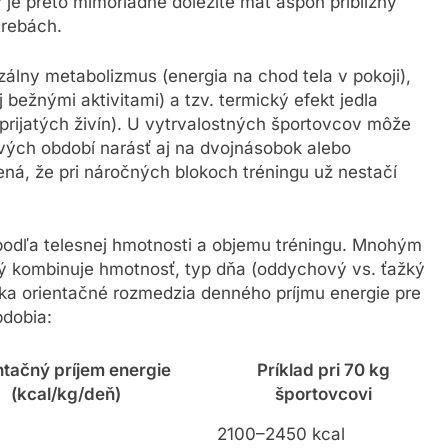
je preto mimoriadne dôležité mať aspoň približný
trebách.
azálny metabolizmus (energia na chod tela v pokoji),
ežnými aktivitami) a tzv. termický efekt jedla
prijatých živín). U vytrvalostných športovcov môže
vých období narásť aj na dvojnásobok alebo
ená, že pri náročných blokoch tréningu už nestačí
 podľa telesnej hmotnosti a objemu tréningu. Mnohým
 kombinuje hmotnosť, typ dňa (oddychový vs. ťažký
úka orientačné rozmedzia denného príjmu energie pre
bdobia:
ntačný príjem energie
Príklad pri 70 kg
(kcal/kg/deň)
športovcovi
2100–2450 kcal