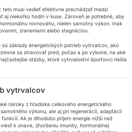
: telo musí vedieť efektívne prechádzať medzi
ť aj niekoľko hodín v kuse. Zároveň je potrebné, aby
a hormonálnu rovnováhu, nielen samotný výkon. Inak
novaním, zraneniami alebo stagnáciou.
é sú základy energetických potrieb vytrvalcov, akú
o presne sa stravovať pred, počas a po výkone, na aké
ajčastejšie otázky, ktoré vytrvalostní športovci riešia
b vytrvalcov
oké nároky z hľadiska celkového energetického
 samotného výkonu, ale aj pri regenerácii, adaptácii
funkcií. Ak je dlhodobo príjem energie nižší než
 viesť k únave, zhoršeniu imunity, hormonálnej