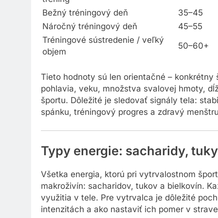
tréning
Bežný tréningový deň
35–45
Náročný tréningový deň
45–55
Tréningové sústredenie / veľký
50–60+
objem
Tieto hodnoty sú len orientačné – konkrétny
pohlavia, veku, množstva svalovej hmoty, dĺž
športu. Dôležité je sledovať signály tela: sta
spánku, tréningový progres a zdravý menštru
Typy energie: sacharidy, tuky
Všetka energia, ktorú pri vytrvalostnom špo
makroživín: sacharidov, tukov a bielkovín. K
využitia v tele. Pre vytrvalca je dôležité poc
intenzitách a ako nastaviť ich pomer v strav