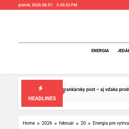
Skip
piatok, 2026.08.07.
2:45:04 PM
to
content
ENERGIA
JEDÁ
e futbal a brankársky post – aj vďaka produktom z Temu
HEADLINES
Home
2026
február
20
Energia pre vytrva