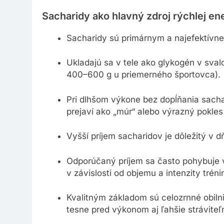
Sacharidy ako hlavný zdroj rýchlej en
Sacharidy sú primárnym a najefektívnejš
Ukladajú sa v tele ako glykogén v sva
400–600 g u priemerného športovca).
Pri dlhšom výkone bez dopĺňania sach
prejaví ako „múr“ alebo výrazný pokle
Vyšší príjem sacharidov je dôležitý v
Odporúčaný príjem sa často pohybuje 
v závislosti od objemu a intenzity tréni
Kvalitným základom sú celozrnné obilni
tesne pred výkonom aj ľahšie stráviteľn