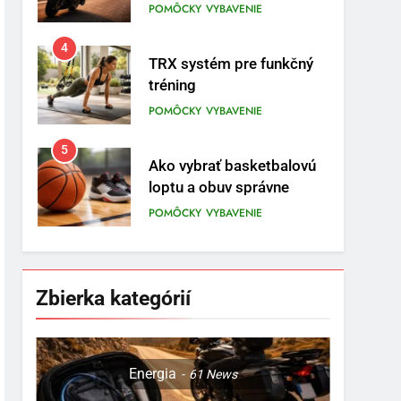
POMÔCKY
VYBAVENIE
5
Ako vybrať basketbalovú
loptu a obuv správne
POMÔCKY
VYBAVENIE
6
Ako kombinovať rôzne
tréningové pomôcky
POMÔCKY
VYBAVENIE
7
Pomôcky na cvičenie
brucha
Zbierka kategórií
POMÔCKY
VYBAVENIE
8
Najlepšie doplnky pre
Energia
61
News
motocyklistov na dlhé