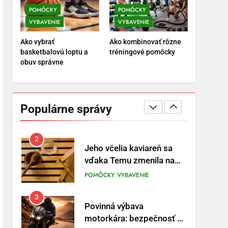
trasy
ENERGIA
VYBAVENIE
POMÔCKY
POMÔCKY
VYBAVENIE
VYBAVENIE
1
Osemročný Adrián dobýva
Ako vybrať
Ako kombinovať rôzne
sociálne siete vášňou pre
basketbalovú loptu a
tréningové pomôcky
futbal a brankársky post –
POMÔCKY
VYBAVENIE
obuv správne
aj vďaka produktom z
Temu
2
Jeho včelia kaviareň sa
vďaka Temu zmenila na
Populárne správy
prívetivú oázu
POMÔCKY
VYBAVENIE
3
Povinná výbava
motorkára: bezpečnosť na
prvom mieste
POMÔCKY
VYBAVENIE
4
TRX systém pre funkčný
tréning