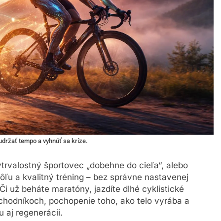
držať tempo a vyhnúť sa kríze.
vytrvalostný športovec „dobehne do cieľa“, alebo
 vôľu a kvalitný tréning – bez správne nastavenej
Či už beháte maratóny, jazdíte dlhé cyklistické
h chodníkoch, pochopenie toho, ako telo vyrába a
 aj regenerácii.