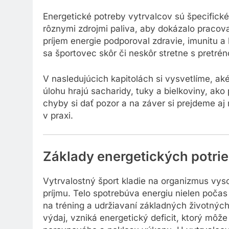
Energetické potreby vytrvalcov sú špecifické
rôznymi zdrojmi paliva, aby dokázalo pracova
príjem energie podporoval zdravie, imunitu 
sa športovec skôr či neskôr stretne s pretré
V nasledujúcich kapitolách si vysvetlíme, ak
úlohu hrajú sacharidy, tuky a bielkoviny, ak
chyby si dať pozor a na záver si prejdeme aj n
v praxi.
Základy energetických potrie
Vytrvalostný šport kladie na organizmus vys
príjmu. Telo spotrebúva energiu nielen počas
na tréning a udržiavaní základných životných 
výdaj, vzniká energetický deficit, ktorý môže