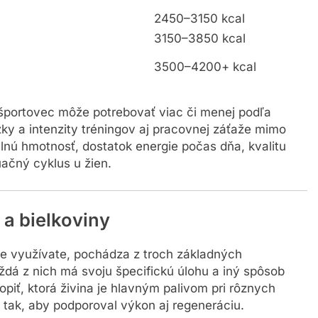
2450–3150 kcal
3150–3850 kcal
3500–4200+ kcal
 športovec môže potrebovať viac či menej podľa
ky a intenzity tréningov aj pracovnej záťaže mimo
bilnú hmotnosť, dostatok energie počas dňa, kvalitu
ačný cyklus u žien.
 a bielkoviny
rte využívate, pochádza z troch základných
aždá z nich má svoju špecifickú úlohu a iný spôsob
hopiť, ktorá živina je hlavným palivom pri rôznych
e tak, aby podporoval výkon aj regeneráciu.