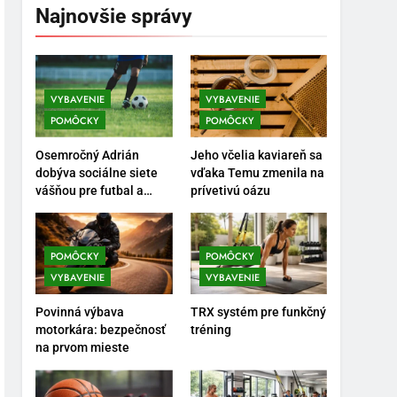
Najnovšie správy
5
Ako vybrať basketbalovú
loptu a obuv správne
POMÔCKY
VYBAVENIE
VYBAVENIE
VYBAVENIE
POMÔCKY
POMÔCKY
6
Ako kombinovať rôzne
Osemročný Adrián
Jeho včelia kaviareň sa
tréningové pomôcky
dobýva sociálne siete
vďaka Temu zmenila na
vášňou pre futbal a
prívetivú oázu
POMÔCKY
VYBAVENIE
brankársky post – aj
vďaka produktom z
7
Temu
Pomôcky na cvičenie
POMÔCKY
POMÔCKY
brucha
VYBAVENIE
VYBAVENIE
POMÔCKY
VYBAVENIE
Povinná výbava
TRX systém pre funkčný
motorkára: bezpečnosť
tréning
8
na prvom mieste
Najlepšie doplnky pre
motocyklistov na dlhé