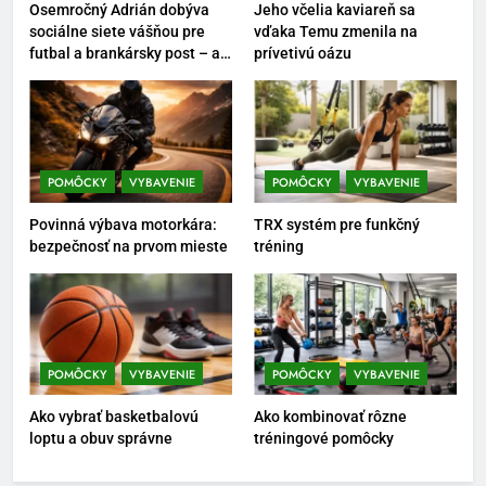
Osemročný Adrián dobýva
Jeho včelia kaviareň sa
7
sociálne siete vášňou pre
vďaka Temu zmenila na
futbal a brankársky post – aj
prívetivú oázu
Pomôcky na cvičenie brucha
vďaka produktom z Temu
POMÔCKY
VYBAVENIE
8
POMÔCKY
VYBAVENIE
POMÔCKY
VYBAVENIE
Najlepšie doplnky pre
Povinná výbava motorkára:
TRX systém pre funkčný
motocyklistov na dlhé trasy
bezpečnosť na prvom mieste
tréning
ENERGIA
VYBAVENIE
1
Osemročný Adrián dobýva
sociálne siete vášňou pre futbal
POMÔCKY
VYBAVENIE
POMÔCKY
VYBAVENIE
a brankársky post – aj vďaka
POMÔCKY
VYBAVENIE
Ako vybrať basketbalovú
Ako kombinovať rôzne
produktom z Temu
loptu a obuv správne
tréningové pomôcky
2