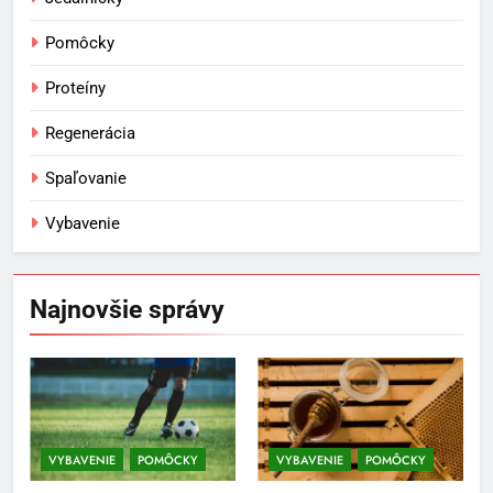
Pomôcky
Proteíny
Regenerácia
Spaľovanie
Vybavenie
5
Ako vybrať basketbalovú loptu a
obuv správne
Najnovšie správy
POMÔCKY
VYBAVENIE
6
Ako kombinovať rôzne
tréningové pomôcky
VYBAVENIE
POMÔCKY
VYBAVENIE
POMÔCKY
POMÔCKY
VYBAVENIE