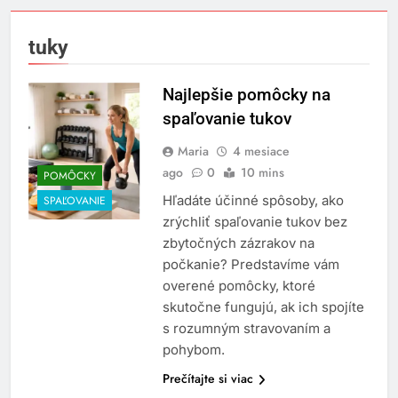
tuky
Najlepšie pomôcky na
spaľovanie tukov
Maria
4 mesiace
ago
0
10 mins
POMÔCKY
Hľadáte účinné spôsoby, ako
SPAĽOVANIE
zrýchliť spaľovanie tukov bez
zbytočných zázrakov na
počkanie? Predstavíme vám
overené pomôcky, ktoré
skutočne fungujú, ak ich spojíte
s rozumným stravovaním a
pohybom.
Prečítajte si viac