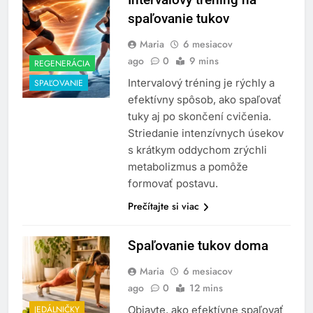
spaľovanie tukov
Maria
6 mesiacov
ago
0
9 mins
REGENERÁCIA
Intervalový tréning je rýchly a
SPAĽOVANIE
efektívny spôsob, ako spaľovať
tuky aj po skončení cvičenia.
Striedanie intenzívnych úsekov
s krátkym oddychom zrýchli
metabolizmus a pomôže
formovať postavu.
Prečítajte si viac
Spaľovanie tukov doma
Maria
6 mesiacov
ago
0
12 mins
JEDÁLNIČKY
Objavte, ako efektívne spaľovať