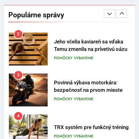
Jeho včelia kaviareň sa vďaka
Temu zmenila na prívetivú oázu
Populárne správy
POMÔCKY
VYBAVENIE
3
Povinná výbava motorkára:
bezpečnosť na prvom mieste
POMÔCKY
VYBAVENIE
4
TRX systém pre funkčný tréning
POMÔCKY
VYBAVENIE
5
Ako vybrať basketbalovú loptu a
obuv správne