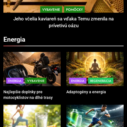
Povinná výbava motorkára:
bezpečnosť na prvom mieste
VYBAVENIE
POMÔCKY
POMÔCKY
VYBAVENIE
Jeho včelia kaviareň sa vďaka Temu zmenila na
prívetivú oázu
4
Energia
TRX systém pre funkčný tréning
POMÔCKY
VYBAVENIE
5
Ako vybrať basketbalovú loptu a
ENERGIA
VYBAVENIE
ENERGIA
REGENERÁCIA
obuv správne
Najlepšie doplnky pre
Adaptogény a energia
POMÔCKY
VYBAVENIE
motocyklistov na dlhé trasy
6
Ako kombinovať rôzne tréningové
pomôcky