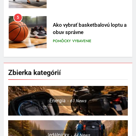
POMÔCKY
VYBAVENIE
6
Ako kombinovať rôzne
tréningové pomôcky
POMÔCKY
VYBAVENIE
7
Pomôcky na cvičenie brucha
Zbierka kategórií
POMÔCKY
VYBAVENIE
8
Energia
61
News
Najlepšie doplnky pre
motocyklistov na dlhé trasy
ENERGIA
VYBAVENIE
Jedálničky
44
News