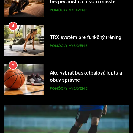
POMÔCKY
VYBAVENIE
5
Ako vybrať basketbalovú loptu a
obuv správne
POMÔCKY
VYBAVENIE
6
Ako kombinovať rôzne tréningové
pomôcky
POMÔCKY
VYBAVENIE
7
Pomôcky na cvičenie brucha
POMÔCKY
VYBAVENIE