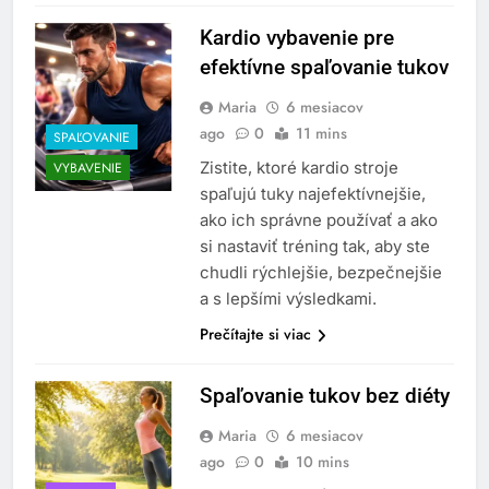
Kardio vybavenie pre
efektívne spaľovanie tukov
Maria
6 mesiacov
ago
0
11 mins
SPAĽOVANIE
Zistite, ktoré kardio stroje
VYBAVENIE
spaľujú tuky najefektívnejšie,
ako ich správne používať a ako
si nastaviť tréning tak, aby ste
chudli rýchlejšie, bezpečnejšie
a s lepšími výsledkami.
Prečítajte si viac
Spaľovanie tukov bez diéty
Maria
6 mesiacov
ago
0
10 mins