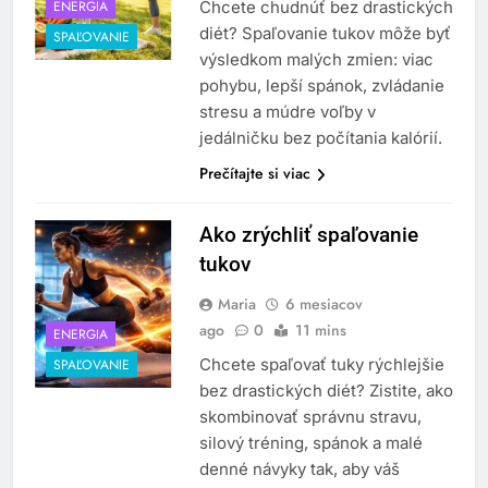
ENERGIA
Chcete chudnúť bez drastických
diét? Spaľovanie tukov môže byť
SPAĽOVANIE
výsledkom malých zmien: viac
pohybu, lepší spánok, zvládanie
stresu a múdre voľby v
jedálničku bez počítania kalórií.
Prečítajte si viac
Ako zrýchliť spaľovanie
tukov
Maria
6 mesiacov
ago
0
11 mins
ENERGIA
Chcete spaľovať tuky rýchlejšie
SPAĽOVANIE
bez drastických diét? Zistite, ako
skombinovať správnu stravu,
silový tréning, spánok a malé
denné návyky tak, aby váš