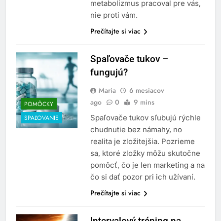
metabolizmus pracoval pre vás,
nie proti vám.
Prečítajte si viac
Spaľovače tukov –
fungujú?
Maria
6 mesiacov
ago
0
9 mins
POMÔCKY
Spaľovače tukov sľubujú rýchle
SPAĽOVANIE
chudnutie bez námahy, no
realita je zložitejšia. Pozrieme
sa, ktoré zložky môžu skutočne
pomôcť, čo je len marketing a na
čo si dať pozor pri ich užívaní.
Prečítajte si viac
Intervalový tréning na