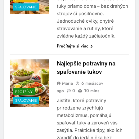
tuky priamo doma – bez drahých
SPAĽOVANIE
strojov či posilňovne.
Jednoduché cviky, chytré
stravovanie a rutiny, ktoré
zvládne každý začiatočník.
Prečítajte si viac
Najlepšie potraviny na
spaľovanie tukov
Maria
6 mesiacov
ago
0
10 mins
PROTEÍNY
Zistite, ktoré potraviny
SPAĽOVANIE
prirodzene zrýchľujú
metabolizmus, pomáhajú
spaľovať tuky a zároveň vás
zasýtia. Praktické tipy, ako ich
zaradiť do jedálnička bez