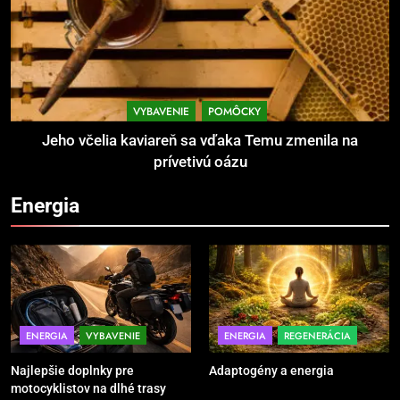
brankársky post – aj vďaka
POMÔCKY
VYBAVENIE
produktom z Temu
2
Jeho včelia kaviareň sa vďaka
Temu zmenila na prívetivú oázu
VYBAVENIE
POMÔCKY
POMÔCKY
VYBAVENIE
Jeho včelia kaviareň sa vďaka Temu zmenila na
prívetivú oázu
3
Energia
Povinná výbava motorkára:
bezpečnosť na prvom mieste
POMÔCKY
VYBAVENIE
4
TRX systém pre funkčný tréning
ENERGIA
VYBAVENIE
ENERGIA
REGENERÁCIA
POMÔCKY
VYBAVENIE
Najlepšie doplnky pre
Adaptogény a energia
motocyklistov na dlhé trasy