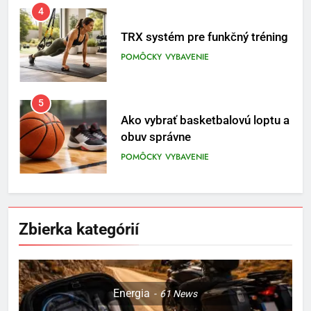
4
TRX systém pre funkčný tréning
POMÔCKY
VYBAVENIE
5
Ako vybrať basketbalovú loptu a
obuv správne
POMÔCKY
VYBAVENIE
6
Ako kombinovať rôzne
Zbierka kategórií
tréningové pomôcky
POMÔCKY
VYBAVENIE
7
Energia
61
News
Pomôcky na cvičenie brucha