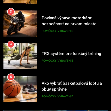
3
Povinná výbava motorkára:
bezpečnosť na prvom mieste
POMÔCKY
VYBAVENIE
4
TRX systém pre funkčný tréning
POMÔCKY
VYBAVENIE
5
Ako vybrať basketbalovú loptu a
obuv správne
POMÔCKY
VYBAVENIE
6