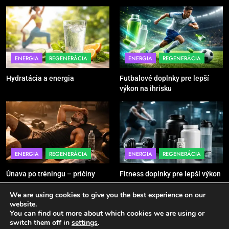
5
Ako vybrať basketbalovú loptu a
obuv správne
POMÔCKY
VYBAVENIE
ENERGIA
REGENERÁCIA
ENERGIA
REGENERÁCIA
Hydratácia a energia
Futbalové doplnky pre lepší
6
výkon na ihrisku
Ako kombinovať rôzne tréningové
pomôcky
POMÔCKY
VYBAVENIE
7
ENERGIA
REGENERÁCIA
ENERGIA
REGENERÁCIA
Pomôcky na cvičenie brucha
Únava po tréningu – príčiny
Fitness doplnky pre lepší výkon
POMÔCKY
VYBAVENIE
We are using cookies to give you the best experience on our
website.
You can find out more about which cookies we are using or
8
Sport - Active 2026. Powered By
.
BlazeThemes
switch them off in
settings
.
Najlepšie doplnky pre