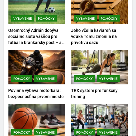
Ako vybrať basketbalovú loptu a
obuv správne
VYBAVENIE
POMÔCKY
VYBAVENIE
POMÔCKY
POMÔCKY
VYBAVENIE
Osemročný Adrián dobýva
Jeho včelia kaviareň sa
6
sociálne siete vášňou pre
vďaka Temu zmenila na
futbal a brankársky post – aj
prívetivú oázu
Ako kombinovať rôzne
vďaka produktom z Temu
tréningové pomôcky
POMÔCKY
VYBAVENIE
7
POMÔCKY
VYBAVENIE
POMÔCKY
VYBAVENIE
Pomôcky na cvičenie brucha
Povinná výbava motorkára:
TRX systém pre funkčný
POMÔCKY
VYBAVENIE
bezpečnosť na prvom mieste
tréning
8
Najlepšie doplnky pre
motocyklistov na dlhé trasy
POMÔCKY
VYBAVENIE
POMÔCKY
VYBAVENIE