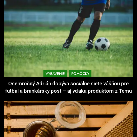
Ako kombinovať rôzne tréningové
pomôcky
POMÔCKY
VYBAVENIE
7
Pomôcky na cvičenie brucha
POMÔCKY
VYBAVENIE
VYBAVENIE
POMÔCKY
8
Osemročný Adrián dobýva sociálne siete vášňou pre
Najlepšie doplnky pre
futbal a brankársky post – aj vďaka produktom z Temu
motocyklistov na dlhé trasy
ENERGIA
VYBAVENIE
1
Osemročný Adrián dobýva
sociálne siete vášňou pre futbal a