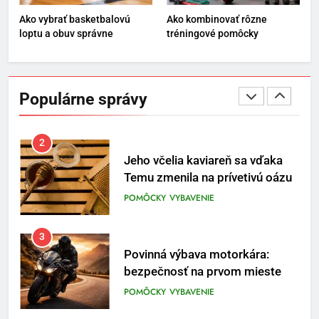
ENERGIA
VYBAVENIE
Ako vybrať basketbalovú
Ako kombinovať rôzne
loptu a obuv správne
tréningové pomôcky
1
Osemročný Adrián dobýva
sociálne siete vášňou pre futbal
Populárne správy
a brankársky post – aj vďaka
POMÔCKY
VYBAVENIE
produktom z Temu
2
Jeho včelia kaviareň sa vďaka
Temu zmenila na prívetivú oázu
POMÔCKY
VYBAVENIE
3
Povinná výbava motorkára:
bezpečnosť na prvom mieste
POMÔCKY
VYBAVENIE