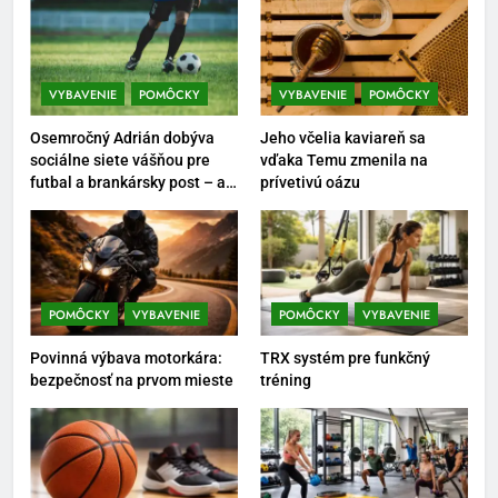
obuv správne
POMÔCKY
VYBAVENIE
VYBAVENIE
POMÔCKY
VYBAVENIE
POMÔCKY
6
Ako kombinovať rôzne
Osemročný Adrián dobýva
Jeho včelia kaviareň sa
tréningové pomôcky
sociálne siete vášňou pre
vďaka Temu zmenila na
futbal a brankársky post – aj
prívetivú oázu
POMÔCKY
VYBAVENIE
vďaka produktom z Temu
7
Pomôcky na cvičenie brucha
POMÔCKY
VYBAVENIE
POMÔCKY
VYBAVENIE
POMÔCKY
VYBAVENIE
Povinná výbava motorkára:
TRX systém pre funkčný
bezpečnosť na prvom mieste
tréning
8
Najlepšie doplnky pre
motocyklistov na dlhé trasy
ENERGIA
VYBAVENIE