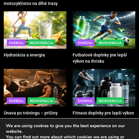
motocyklistov na dlhé trasy
5
Ako vybrať basketbalovú loptu a
obuv správne
POMÔCKY
VYBAVENIE
ENERGIA
REGENERÁCIA
ENERGIA
REGENERÁCIA
6
Hydratácia a energia
Futbalové doplnky pre lepší
Ako kombinovať rôzne tréningové
výkon na ihrisku
pomôcky
POMÔCKY
VYBAVENIE
7
ENERGIA
REGENERÁCIA
ENERGIA
REGENERÁCIA
Pomôcky na cvičenie brucha
Únava po tréningu – príčiny
Fitness doplnky pre lepší výkon
POMÔCKY
VYBAVENIE
We are using cookies to give you the best experience on our
website.
8
You can find out more about which cookies we are using or