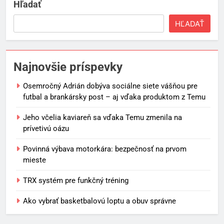
Hľadať
HĽADAŤ
Najnovšie príspevky
Osemročný Adrián dobýva sociálne siete vášňou pre
futbal a brankársky post – aj vďaka produktom z Temu
Jeho včelia kaviareň sa vďaka Temu zmenila na
prívetivú oázu
Povinná výbava motorkára: bezpečnosť na prvom
mieste
TRX systém pre funkčný tréning
Ako vybrať basketbalovú loptu a obuv správne