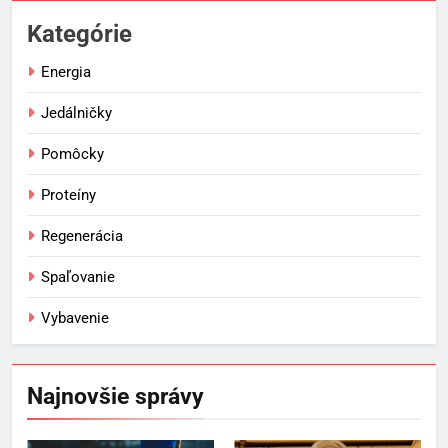
Kategórie
Energia
Jedálničky
Pomôcky
Proteíny
Regenerácia
Spaľovanie
Vybavenie
Najnovšie správy
5
Ako vybrať basketbalovú loptu a