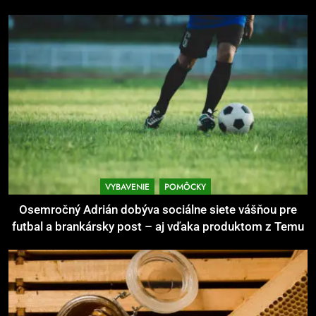
6
Ako kombinovať rôzne tréningové
pomôcky
POMÔCKY
VYBAVENIE
7
Pomôcky na cvičenie brucha
POMÔCKY
VYBAVENIE
VYBAVENIE
POMÔCKY
8
Osemročný Adrián dobýva sociálne siete vášňou pre
Najlepšie doplnky pre
futbal a brankársky post – aj vďaka produktom z Temu
motocyklistov na dlhé trasy
ENERGIA
VYBAVENIE
1
Osemročný Adrián dobýva