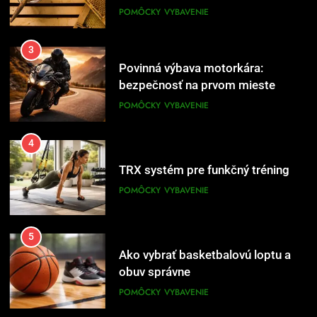
POMÔCKY
VYBAVENIE
3
Povinná výbava motorkára:
bezpečnosť na prvom mieste
POMÔCKY
VYBAVENIE
4
TRX systém pre funkčný tréning
POMÔCKY
VYBAVENIE
5
Ako vybrať basketbalovú loptu a
obuv správne
POMÔCKY
VYBAVENIE