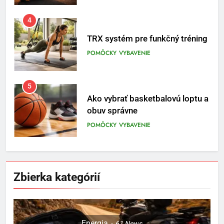
TRX systém pre funkčný tréning
POMÔCKY
VYBAVENIE
5
Ako vybrať basketbalovú loptu a
obuv správne
POMÔCKY
VYBAVENIE
6
Ako kombinovať rôzne
tréningové pomôcky
POMÔCKY
VYBAVENIE
Zbierka kategórií
7
Pomôcky na cvičenie brucha
Energia
61
News