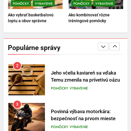
POMÔCKY
VYBAVENIE
POMÔCKY
VYBAVENIE
1
Ako vybrať basketbalovú
Ako kombinovať rôzne
Osemročný Adrián dobýva
loptu a obuv správne
tréningové pomôcky
sociálne siete vášňou pre futbal
a brankársky post – aj vďaka
POMÔCKY
VYBAVENIE
produktom z Temu
Populárne správy
2
Jeho včelia kaviareň sa vďaka
Temu zmenila na prívetivú oázu
POMÔCKY
VYBAVENIE
3
Povinná výbava motorkára:
bezpečnosť na prvom mieste
POMÔCKY
VYBAVENIE
4