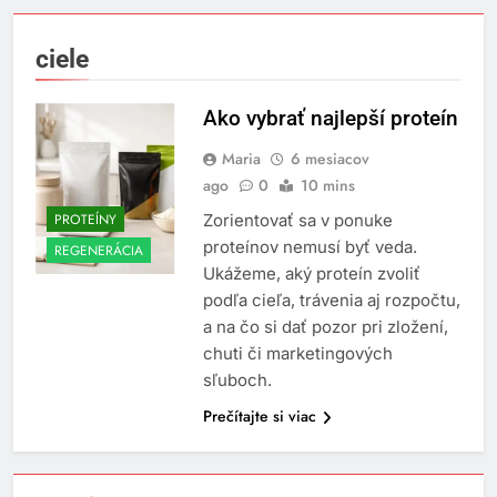
ciele
Ako vybrať najlepší proteín
Maria
6 mesiacov
ago
0
10 mins
PROTEÍNY
Zorientovať sa v ponuke
proteínov nemusí byť veda.
REGENERÁCIA
Ukážeme, aký proteín zvoliť
podľa cieľa, trávenia aj rozpočtu,
a na čo si dať pozor pri zložení,
chuti či marketingových
sľuboch.
Prečítajte si viac