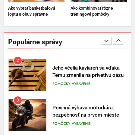
ENERGIA
VYBAVENIE
Ako vybrať basketbalovú
Ako kombinovať rôzne
loptu a obuv správne
tréningové pomôcky
1
Osemročný Adrián dobýva
sociálne siete vášňou pre futbal
Populárne správy
a brankársky post – aj vďaka
POMÔCKY
VYBAVENIE
produktom z Temu
2
Jeho včelia kaviareň sa vďaka
Temu zmenila na prívetivú oázu
POMÔCKY
VYBAVENIE
3
Povinná výbava motorkára:
bezpečnosť na prvom mieste
POMÔCKY
VYBAVENIE