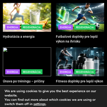
5
Ako vybrať basketbalovú loptu a
obuv správne
POMÔCKY
VYBAVENIE
ENERGIA
REGENERÁCIA
ENERGIA
REGENERÁCIA
Hydratácia a energia
Futbalové doplnky pre lepší
6
výkon na ihrisku
Ako kombinovať rôzne tréningové
pomôcky
POMÔCKY
VYBAVENIE
7
ENERGIA
REGENERÁCIA
ENERGIA
REGENERÁCIA
Pomôcky na cvičenie brucha
Únava po tréningu – príčiny
Fitness doplnky pre lepší výkon
POMÔCKY
VYBAVENIE
We are using cookies to give you the best experience on our
website.
You can find out more about which cookies we are using or
8
Sport - Active 2026. Powered By
.
BlazeThemes
switch them off in
settings
.
Najlepšie doplnky pre