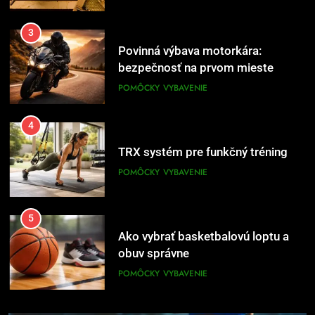
3
Povinná výbava motorkára:
bezpečnosť na prvom mieste
POMÔCKY
VYBAVENIE
4
TRX systém pre funkčný tréning
POMÔCKY
VYBAVENIE
5
Ako vybrať basketbalovú loptu a
obuv správne
POMÔCKY
VYBAVENIE
6