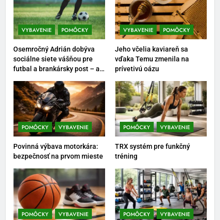
Ako vybrať basketbalovú loptu a
obuv správne
VYBAVENIE
POMÔCKY
VYBAVENIE
POMÔCKY
POMÔCKY
VYBAVENIE
Osemročný Adrián dobýva
Jeho včelia kaviareň sa
6
sociálne siete vášňou pre
vďaka Temu zmenila na
futbal a brankársky post – aj
prívetivú oázu
Ako kombinovať rôzne
vďaka produktom z Temu
tréningové pomôcky
POMÔCKY
VYBAVENIE
7
POMÔCKY
VYBAVENIE
POMÔCKY
VYBAVENIE
Pomôcky na cvičenie brucha
Povinná výbava motorkára:
TRX systém pre funkčný
POMÔCKY
VYBAVENIE
bezpečnosť na prvom mieste
tréning
8
Najlepšie doplnky pre
motocyklistov na dlhé trasy
POMÔCKY
VYBAVENIE
POMÔCKY
VYBAVENIE