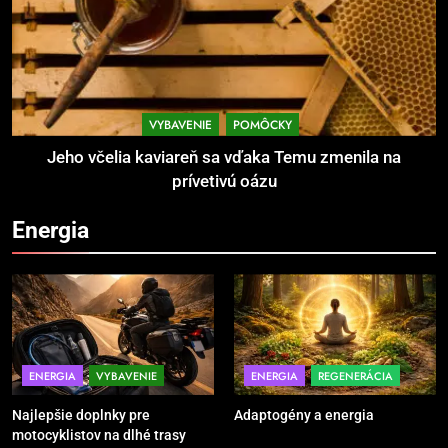
brankársky post – aj vďaka
POMÔCKY
VYBAVENIE
produktom z Temu
2
Jeho včelia kaviareň sa vďaka
Temu zmenila na prívetivú oázu
VYBAVENIE
POMÔCKY
POMÔCKY
VYBAVENIE
Jeho včelia kaviareň sa vďaka Temu zmenila na
prívetivú oázu
3
Energia
Povinná výbava motorkára:
bezpečnosť na prvom mieste
POMÔCKY
VYBAVENIE
4
TRX systém pre funkčný tréning
ENERGIA
VYBAVENIE
ENERGIA
REGENERÁCIA
POMÔCKY
VYBAVENIE
Najlepšie doplnky pre
Adaptogény a energia
motocyklistov na dlhé trasy