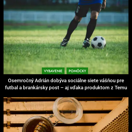
Ako kombinovať rôzne tréningové
pomôcky
POMÔCKY
VYBAVENIE
7
Pomôcky na cvičenie brucha
POMÔCKY
VYBAVENIE
VYBAVENIE
POMÔCKY
8
Osemročný Adrián dobýva sociálne siete vášňou pre
Najlepšie doplnky pre
futbal a brankársky post – aj vďaka produktom z Temu
motocyklistov na dlhé trasy
ENERGIA
VYBAVENIE
1
Osemročný Adrián dobýva
sociálne siete vášňou pre futbal a