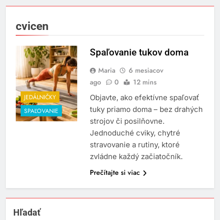
cvicen
Spaľovanie tukov doma
Maria
6 mesiacov
ago
0
12 mins
JEDÁLNIČKY
Objavte, ako efektívne spaľovať
tuky priamo doma – bez drahých
SPAĽOVANIE
strojov či posilňovne.
Jednoduché cviky, chytré
stravovanie a rutiny, ktoré
zvládne každý začiatočník.
Prečítajte si viac
Hľadať