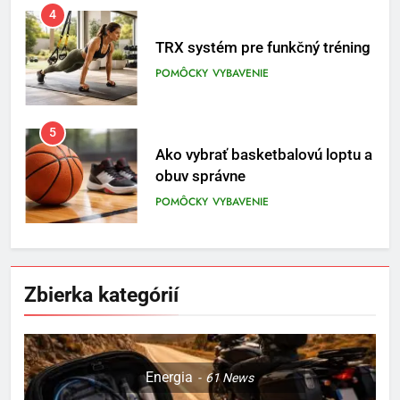
4
TRX systém pre funkčný tréning
POMÔCKY
VYBAVENIE
5
Ako vybrať basketbalovú loptu a
obuv správne
POMÔCKY
VYBAVENIE
6
Ako kombinovať rôzne
Zbierka kategórií
tréningové pomôcky
POMÔCKY
VYBAVENIE
7
Energia
61
News