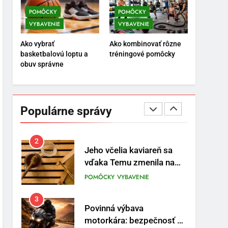
POMÔCKY
VYBAVENIE
POMÔCKY
POMÔCKY
VYBAVENIE
VYBAVENIE
8
Najlepšie doplnky pre
Ako vybrať
Ako kombinovať rôzne
motocyklistov na dlhé
basketbalovú loptu a
tréningové pomôcky
trasy
ENERGIA
VYBAVENIE
obuv správne
1
Osemročný Adrián dobýva
sociálne siete vášňou pre
Populárne správy
futbal a brankársky post –
POMÔCKY
VYBAVENIE
aj vďaka produktom z
Temu
2
Jeho včelia kaviareň sa
vďaka Temu zmenila na
prívetivú oázu
POMÔCKY
VYBAVENIE
3
Povinná výbava
motorkára: bezpečnosť na