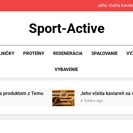
Osemročný Adrián dobýva so
Jeho včelia kavia
Povinná výb
Osemročný Adrián dobýva so
Sport-Active
Jeho včelia kavia
Povinná výb
LNIČKY
PROTEÍNY
REGENERÁCIA
SPAĽOVANIE
VÝ
VYBAVENIE
emu
Jeho včelia kaviareň sa vďaka Temu zmeni
4 Týždne Ago