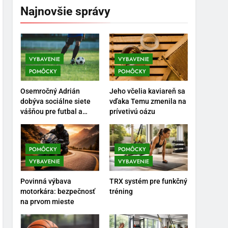
Najnovšie správy
VYBAVENIE
VYBAVENIE
POMÔCKY
POMÔCKY
5
Ako vybrať basketbalovú
Osemročný Adrián
Jeho včelia kaviareň sa
loptu a obuv správne
dobýva sociálne siete
vďaka Temu zmenila na
vášňou pre futbal a
prívetivú oázu
POMÔCKY
VYBAVENIE
brankársky post – aj
vďaka produktom z
6
Temu
Ako kombinovať rôzne
POMÔCKY
POMÔCKY
tréningové pomôcky
VYBAVENIE
VYBAVENIE
POMÔCKY
VYBAVENIE
Povinná výbava
TRX systém pre funkčný
motorkára: bezpečnosť
tréning
7
na prvom mieste
Pomôcky na cvičenie
brucha