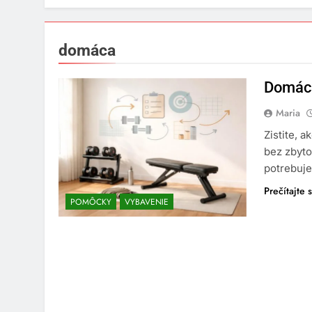
domáca
Domáca
Maria
Zistite, 
bez zbyto
potrebuje
Prečítajte s
POMÔCKY
VYBAVENIE