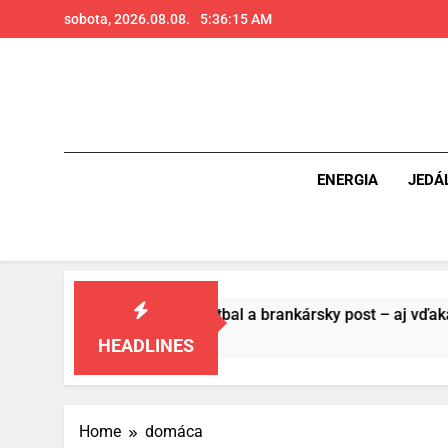
Skip
sobota, 2026.08.08.
5:36:16 AM
to
content
ENERGIA
JEDÁ
ášňou pre futbal a brankársky post – aj vďaka produktom z T
HEADLINES
Home
domáca