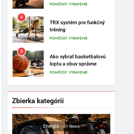
prvom mieste
POMÔCKY
VYBAVENIE
4
TRX systém pre funkčný
tréning
POMÔCKY
VYBAVENIE
5
Ako vybrať basketbalovú
loptu a obuv správne
POMÔCKY
VYBAVENIE
6
Ako kombinovať rôzne
tréningové pomôcky
Zbierka kategórií
POMÔCKY
VYBAVENIE
7
Pomôcky na cvičenie
Energia
61
News
brucha