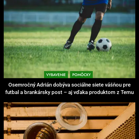
Ako kombinovať rôzne tréningové
pomôcky
POMÔCKY
VYBAVENIE
7
Pomôcky na cvičenie brucha
POMÔCKY
VYBAVENIE
VYBAVENIE
POMÔCKY
8
Osemročný Adrián dobýva sociálne siete vášňou pre
Najlepšie doplnky pre
futbal a brankársky post – aj vďaka produktom z Temu
motocyklistov na dlhé trasy
ENERGIA
VYBAVENIE
1
Osemročný Adrián dobýva
sociálne siete vášňou pre futbal a