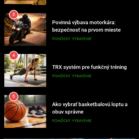
3
Povinná výbava motorkára:
bezpečnosť na prvom mieste
POMÔCKY
VYBAVENIE
4
TRX systém pre funkčný tréning
POMÔCKY
VYBAVENIE
5
Ako vybrať basketbalovú loptu a
obuv správne
POMÔCKY
VYBAVENIE
6