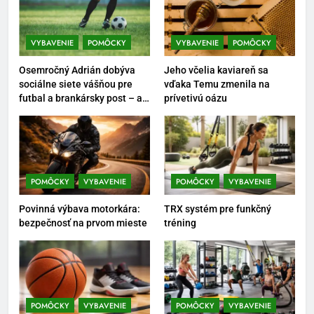
Ako vybrať basketbalovú loptu a
obuv správne
POMÔCKY
VYBAVENIE
VYBAVENIE
POMÔCKY
VYBAVENIE
POMÔCKY
Osemročný Adrián dobýva
Jeho včelia kaviareň sa
6
sociálne siete vášňou pre
vďaka Temu zmenila na
Ako kombinovať rôzne
futbal a brankársky post – aj
prívetivú oázu
vďaka produktom z Temu
tréningové pomôcky
POMÔCKY
VYBAVENIE
7
POMÔCKY
VYBAVENIE
POMÔCKY
VYBAVENIE
Pomôcky na cvičenie brucha
Povinná výbava motorkára:
TRX systém pre funkčný
POMÔCKY
VYBAVENIE
bezpečnosť na prvom mieste
tréning
8
Najlepšie doplnky pre
motocyklistov na dlhé trasy
POMÔCKY
VYBAVENIE
POMÔCKY
VYBAVENIE