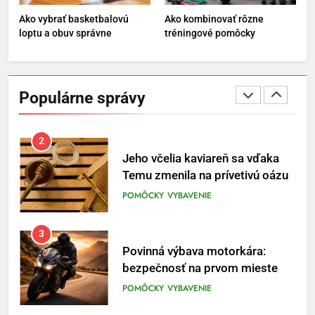
ENERGIA
VYBAVENIE
Ako vybrať basketbalovú
Ako kombinovať rôzne
loptu a obuv správne
tréningové pomôcky
1
Osemročný Adrián dobýva
sociálne siete vášňou pre futbal
Populárne správy
a brankársky post – aj vďaka
POMÔCKY
VYBAVENIE
produktom z Temu
2
Jeho včelia kaviareň sa vďaka
Temu zmenila na prívetivú oázu
POMÔCKY
VYBAVENIE
3
Povinná výbava motorkára:
bezpečnosť na prvom mieste
POMÔCKY
VYBAVENIE