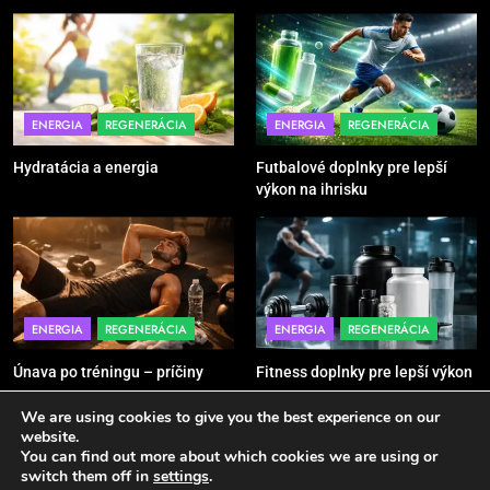
5
Ako vybrať basketbalovú loptu a
obuv správne
POMÔCKY
VYBAVENIE
ENERGIA
REGENERÁCIA
ENERGIA
REGENERÁCIA
Hydratácia a energia
Futbalové doplnky pre lepší
6
výkon na ihrisku
Ako kombinovať rôzne tréningové
pomôcky
POMÔCKY
VYBAVENIE
7
ENERGIA
REGENERÁCIA
ENERGIA
REGENERÁCIA
Pomôcky na cvičenie brucha
Únava po tréningu – príčiny
Fitness doplnky pre lepší výkon
POMÔCKY
VYBAVENIE
We are using cookies to give you the best experience on our
website.
You can find out more about which cookies we are using or
8
Sport - Active 2026. Powered By
.
BlazeThemes
switch them off in
settings
.
Najlepšie doplnky pre