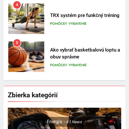
4
TRX systém pre funkčný tréning
POMÔCKY
VYBAVENIE
5
Ako vybrať basketbalovú loptu a
obuv správne
POMÔCKY
VYBAVENIE
6
Ako kombinovať rôzne
tréningové pomôcky
Zbierka kategórií
POMÔCKY
VYBAVENIE
7
Energia
61
News
Pomôcky na cvičenie brucha