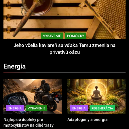
brankársky post – aj vďaka
POMÔCKY
VYBAVENIE
produktom z Temu
2
Jeho včelia kaviareň sa vďaka
Temu zmenila na prívetivú oázu
VYBAVENIE
POMÔCKY
POMÔCKY
VYBAVENIE
Jeho včelia kaviareň sa vďaka Temu zmenila na
prívetivú oázu
3
Energia
Povinná výbava motorkára:
bezpečnosť na prvom mieste
POMÔCKY
VYBAVENIE
4
TRX systém pre funkčný tréning
ENERGIA
VYBAVENIE
ENERGIA
REGENERÁCIA
POMÔCKY
VYBAVENIE
Najlepšie doplnky pre
Adaptogény a energia
motocyklistov na dlhé trasy