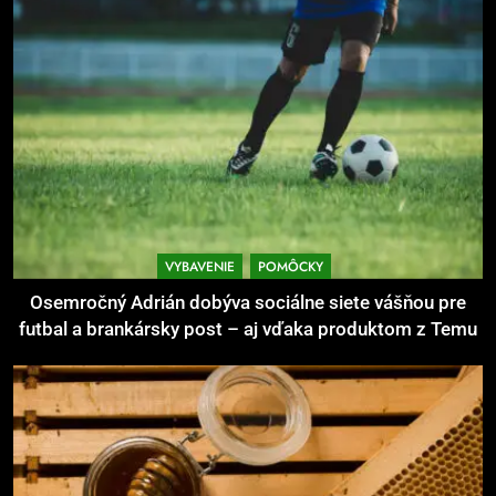
Ako kombinovať rôzne tréningové
pomôcky
POMÔCKY
VYBAVENIE
7
Pomôcky na cvičenie brucha
POMÔCKY
VYBAVENIE
VYBAVENIE
POMÔCKY
8
Osemročný Adrián dobýva sociálne siete vášňou pre
Najlepšie doplnky pre
futbal a brankársky post – aj vďaka produktom z Temu
motocyklistov na dlhé trasy
ENERGIA
VYBAVENIE
1
Osemročný Adrián dobýva
sociálne siete vášňou pre futbal a