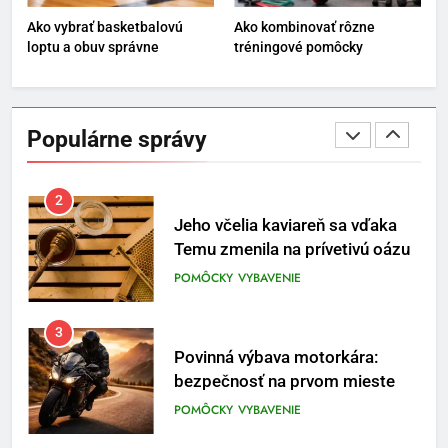
ENERGIA
VYBAVENIE
Ako vybrať basketbalovú
Ako kombinovať rôzne
loptu a obuv správne
tréningové pomôcky
1
Osemročný Adrián dobýva
sociálne siete vášňou pre futbal
Populárne správy
a brankársky post – aj vďaka
POMÔCKY
VYBAVENIE
produktom z Temu
2
Jeho včelia kaviareň sa vďaka
Temu zmenila na prívetivú oázu
POMÔCKY
VYBAVENIE
3
Povinná výbava motorkára:
bezpečnosť na prvom mieste
POMÔCKY
VYBAVENIE