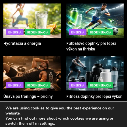
5
Ako vybrať basketbalovú loptu a
obuv správne
POMÔCKY
VYBAVENIE
ENERGIA
REGENERÁCIA
ENERGIA
REGENERÁCIA
Hydratácia a energia
Futbalové doplnky pre lepší
6
výkon na ihrisku
Ako kombinovať rôzne tréningové
pomôcky
POMÔCKY
VYBAVENIE
7
ENERGIA
REGENERÁCIA
ENERGIA
REGENERÁCIA
Pomôcky na cvičenie brucha
Únava po tréningu – príčiny
Fitness doplnky pre lepší výkon
POMÔCKY
VYBAVENIE
We are using cookies to give you the best experience on our
website.
You can find out more about which cookies we are using or
8
Sport - Active 2026. Powered By
.
BlazeThemes
switch them off in
settings
.
Najlepšie doplnky pre