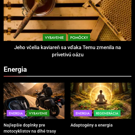
brankársky post – aj vďaka
POMÔCKY
VYBAVENIE
produktom z Temu
2
Jeho včelia kaviareň sa vďaka
Temu zmenila na prívetivú oázu
VYBAVENIE
POMÔCKY
POMÔCKY
VYBAVENIE
Jeho včelia kaviareň sa vďaka Temu zmenila na
prívetivú oázu
3
Energia
Povinná výbava motorkára:
bezpečnosť na prvom mieste
POMÔCKY
VYBAVENIE
4
TRX systém pre funkčný tréning
ENERGIA
VYBAVENIE
ENERGIA
REGENERÁCIA
POMÔCKY
VYBAVENIE
Najlepšie doplnky pre
Adaptogény a energia
motocyklistov na dlhé trasy