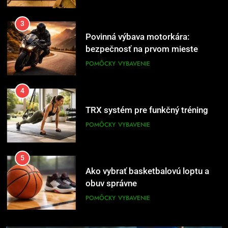
3
Povinná výbava motorkára:
bezpečnosť na prvom mieste
POMÔCKY
VYBAVENIE
4
TRX systém pre funkčný tréning
POMÔCKY
VYBAVENIE
5
Ako vybrať basketbalovú loptu a
obuv správne
POMÔCKY
VYBAVENIE
6