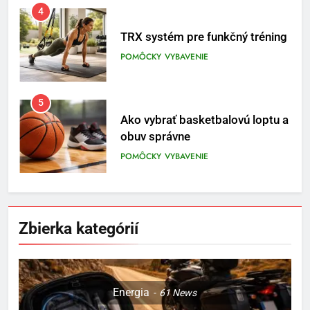
4
TRX systém pre funkčný tréning
POMÔCKY
VYBAVENIE
5
Ako vybrať basketbalovú loptu a
obuv správne
POMÔCKY
VYBAVENIE
6
Ako kombinovať rôzne
Zbierka kategórií
tréningové pomôcky
POMÔCKY
VYBAVENIE
7
Energia
61
News