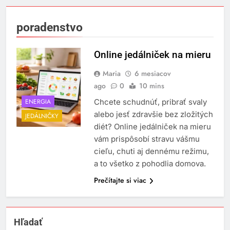
poradenstvo
Online jedálniček na mieru
Maria
6 mesiacov
ago
0
10 mins
ENERGIA
Chcete schudnúť, pribrať svaly
alebo jesť zdravšie bez zložitých
JEDÁLNIČKY
diét? Online jedálniček na mieru
vám prispôsobí stravu vášmu
cieľu, chuti aj dennému režimu,
a to všetko z pohodlia domova.
Prečítajte si viac
Hľadať