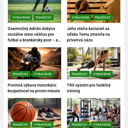
Ako vybrať basketbalovú loptu a
obuv správne
VYBAVENIE
POMÔCKY
VYBAVENIE
POMÔCKY
POMÔCKY
VYBAVENIE
Osemročný Adrián dobýva
Jeho včelia kaviareň sa
6
sociálne siete vášňou pre
vďaka Temu zmenila na
futbal a brankársky post – aj
prívetivú oázu
Ako kombinovať rôzne
vďaka produktom z Temu
tréningové pomôcky
POMÔCKY
VYBAVENIE
7
POMÔCKY
VYBAVENIE
POMÔCKY
VYBAVENIE
Pomôcky na cvičenie brucha
Povinná výbava motorkára:
TRX systém pre funkčný
POMÔCKY
VYBAVENIE
bezpečnosť na prvom mieste
tréning
8
Najlepšie doplnky pre
motocyklistov na dlhé trasy
POMÔCKY
VYBAVENIE
POMÔCKY
VYBAVENIE