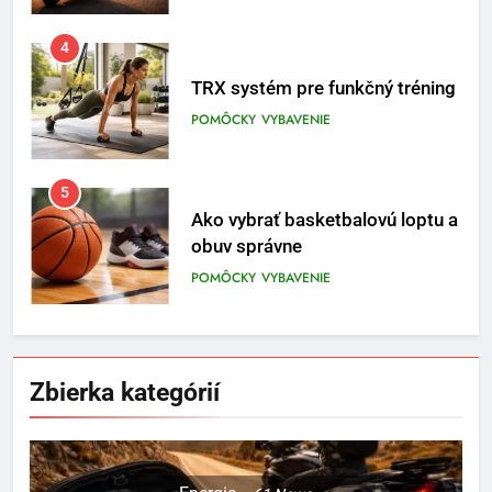
4
TRX systém pre funkčný tréning
POMÔCKY
VYBAVENIE
5
Ako vybrať basketbalovú loptu a
obuv správne
POMÔCKY
VYBAVENIE
6
Ako kombinovať rôzne
Zbierka kategórií
tréningové pomôcky
POMÔCKY
VYBAVENIE
7