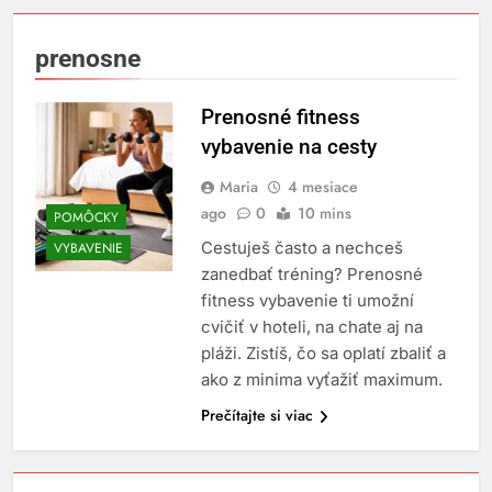
prenosne
Prenosné fitness
vybavenie na cesty
Maria
4 mesiace
ago
0
10 mins
POMÔCKY
Cestuješ často a nechceš
VYBAVENIE
zanedbať tréning? Prenosné
fitness vybavenie ti umožní
cvičiť v hoteli, na chate aj na
pláži. Zistíš, čo sa oplatí zbaliť a
ako z minima vyťažiť maximum.
Prečítajte si viac