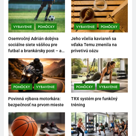
5
Ako vybrať basketbalovú loptu a
obuv správne
VYBAVENIE
POMÔCKY
VYBAVENIE
POMÔCKY
POMÔCKY
VYBAVENIE
Osemročný Adrián dobýva
Jeho včelia kaviareň sa
6
sociálne siete vášňou pre
vďaka Temu zmenila na
futbal a brankársky post – aj
prívetivú oázu
Ako kombinovať rôzne
vďaka produktom z Temu
tréningové pomôcky
POMÔCKY
VYBAVENIE
7
POMÔCKY
VYBAVENIE
POMÔCKY
VYBAVENIE
Pomôcky na cvičenie brucha
Povinná výbava motorkára:
TRX systém pre funkčný
POMÔCKY
VYBAVENIE
bezpečnosť na prvom mieste
tréning
8
Najlepšie doplnky pre