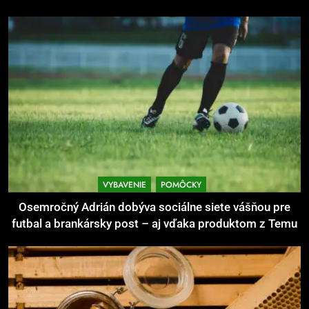
6
Ako kombinovať rôzne tréningové
pomôcky
POMÔCKY
VYBAVENIE
7
Pomôcky na cvičenie brucha
POMÔCKY
VYBAVENIE
VYBAVENIE
POMÔCKY
8
Osemročný Adrián dobýva sociálne siete vášňou pre
Najlepšie doplnky pre
futbal a brankársky post – aj vďaka produktom z Temu
motocyklistov na dlhé trasy
ENERGIA
VYBAVENIE
1
Osemročný Adrián dobýva