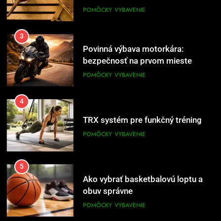
POMÔCKY
VYBAVENIE
3
Povinná výbava motorkára:
bezpečnosť na prvom mieste
POMÔCKY
VYBAVENIE
4
TRX systém pre funkčný tréning
POMÔCKY
VYBAVENIE
5
Ako vybrať basketbalovú loptu a
obuv správne
POMÔCKY
VYBAVENIE