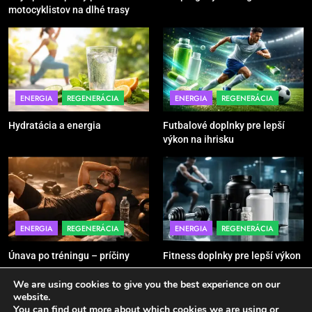
motocyklistov na dlhé trasy
5
Ako vybrať basketbalovú loptu a
obuv správne
POMÔCKY
VYBAVENIE
ENERGIA
REGENERÁCIA
ENERGIA
REGENERÁCIA
Hydratácia a energia
Futbalové doplnky pre lepší
6
výkon na ihrisku
Ako kombinovať rôzne tréningové
pomôcky
POMÔCKY
VYBAVENIE
7
ENERGIA
REGENERÁCIA
ENERGIA
REGENERÁCIA
Pomôcky na cvičenie brucha
Únava po tréningu – príčiny
Fitness doplnky pre lepší výkon
POMÔCKY
VYBAVENIE
We are using cookies to give you the best experience on our
website.
You can find out more about which cookies we are using or
8