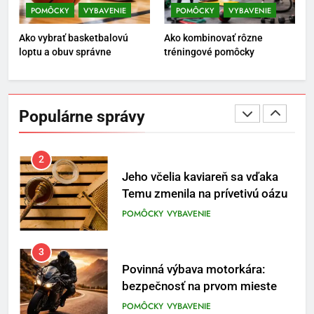
motocyklistov na dlhé trasy
POMÔCKY
VYBAVENIE
POMÔCKY
VYBAVENIE
ENERGIA
VYBAVENIE
Ako vybrať basketbalovú
Ako kombinovať rôzne
loptu a obuv správne
tréningové pomôcky
1
Osemročný Adrián dobýva
sociálne siete vášňou pre futbal
Populárne správy
a brankársky post – aj vďaka
POMÔCKY
VYBAVENIE
produktom z Temu
2
Jeho včelia kaviareň sa vďaka
Temu zmenila na prívetivú oázu
POMÔCKY
VYBAVENIE
3
Povinná výbava motorkára:
bezpečnosť na prvom mieste
POMÔCKY
VYBAVENIE