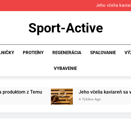
Osemročný Adrián dobýva so
Jeho včelia kavia
Povinná výb
Osemročný Adrián dobýva so
Sport-Active
Jeho včelia kavia
Povinná výb
LNIČKY
PROTEÍNY
REGENERÁCIA
SPAĽOVANIE
VÝ
VYBAVENIE
mu
Jeho včelia kaviareň sa vďaka Temu zmenil
4 Týždne Ago