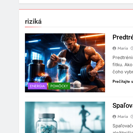
riziká
Predtr
Maria
Predtréni
fitku. Ak
čoho vybr
Prečítajte s
ENERGIA
POMÔCKY
Spaľov
Maria
Spaľovače
zložitejš