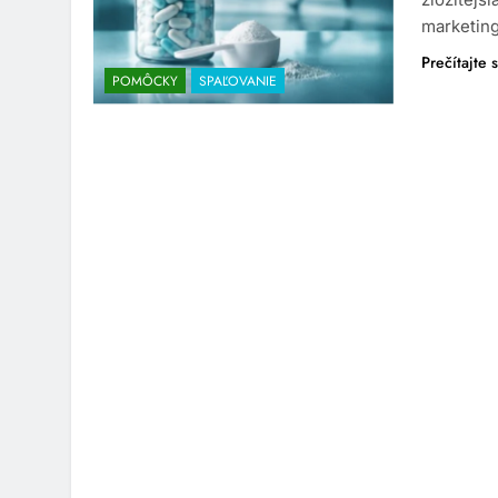
marketing 
Prečítajte s
POMÔCKY
SPAĽOVANIE