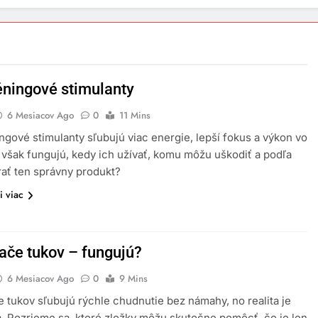
éningové stimulanty
6 Mesiacov Ago
0
11 Mins
ngové stimulanty sľubujú viac energie, lepší fokus a výkon vo
o však fungujú, kedy ich užívať, komu môžu uškodiť a podľa
ať ten správny produkt?
i viac
ače tukov – fungujú?
6 Mesiacov Ago
0
9 Mins
 tukov sľubujú rýchle chudnutie bez námahy, no realita je
ia. Pozrieme sa, ktoré zložky môžu skutočne pomôcť, čo je len