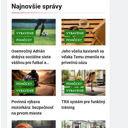
Najnovšie správy
VYBAVENIE
VYBAVENIE
POMÔCKY
POMÔCKY
5
Ako vybrať basketbalovú
Osemročný Adrián
Jeho včelia kaviareň sa
loptu a obuv správne
dobýva sociálne siete
vďaka Temu zmenila na
vášňou pre futbal a
prívetivú oázu
POMÔCKY
VYBAVENIE
brankársky post – aj
vďaka produktom z
6
Temu
Ako kombinovať rôzne
POMÔCKY
POMÔCKY
tréningové pomôcky
VYBAVENIE
VYBAVENIE
POMÔCKY
VYBAVENIE
Povinná výbava
TRX systém pre funkčný
motorkára: bezpečnosť
tréning
7
na prvom mieste
Pomôcky na cvičenie
brucha