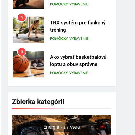
prvom mieste
POMÔCKY
VYBAVENIE
4
TRX systém pre funkčný
tréning
POMÔCKY
VYBAVENIE
5
Ako vybrať basketbalovú
loptu a obuv správne
POMÔCKY
VYBAVENIE
6
Ako kombinovať rôzne
tréningové pomôcky
Zbierka kategórií
POMÔCKY
VYBAVENIE
7
Pomôcky na cvičenie
Energia
61
News
brucha