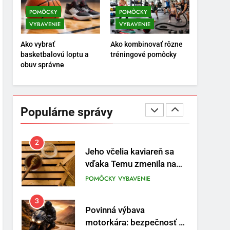
POMÔCKY
VYBAVENIE
POMÔCKY
POMÔCKY
VYBAVENIE
VYBAVENIE
8
Najlepšie doplnky pre
Ako vybrať
Ako kombinovať rôzne
motocyklistov na dlhé
basketbalovú loptu a
tréningové pomôcky
trasy
ENERGIA
VYBAVENIE
obuv správne
1
Osemročný Adrián dobýva
sociálne siete vášňou pre
Populárne správy
futbal a brankársky post –
POMÔCKY
VYBAVENIE
aj vďaka produktom z
Temu
2
Jeho včelia kaviareň sa
vďaka Temu zmenila na
prívetivú oázu
POMÔCKY
VYBAVENIE
3
Povinná výbava
motorkára: bezpečnosť na