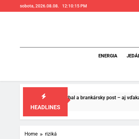
Skip
sobota, 2026.08.08.
12:10:16 PM
to
content
ENERGIA
JEDÁ
ášňou pre futbal a brankársky post – aj vďaka produktom z Te
HEADLINES
Home
riziká