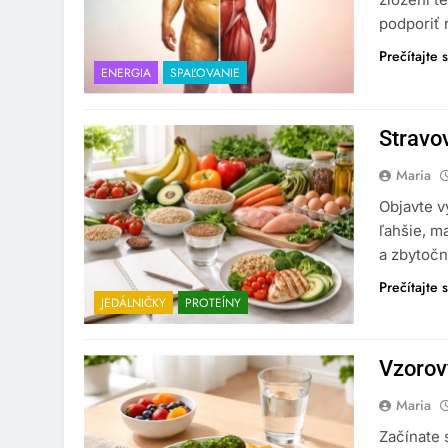
podporiť 
Prečítajte s
ENERGIA
SPAĽOVANIE
Stravov
Maria
Objavte v
ľahšie, m
a zbytočn
Prečítajte s
JEDÁLNIČKY
PROTEÍNY
Vzorov
Maria
Začínate 