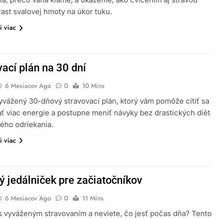
rast svalovej hmoty na úkor tuku.
i viac
ací plán na 30 dní
6 Mesiacov Ago
0
10 Mins
yvážený 30-dňový stravovací plán, ktorý vám pomôže cítiť sa
ať viac energie a postupne meniť návyky bez drastických diét
ého odriekania.
i viac
ý jedálniček pre začiatočníkov
6 Mesiacov Ago
0
11 Mins
s vyváženým stravovaním a neviete, čo jesť počas dňa? Tento