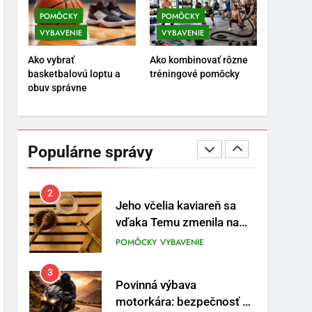
POMÔCKY
VYBAVENIE
POMÔCKY
POMÔCKY
VYBAVENIE
VYBAVENIE
8
Najlepšie doplnky pre
Ako vybrať
Ako kombinovať rôzne
motocyklistov na dlhé
basketbalovú loptu a
tréningové pomôcky
trasy
ENERGIA
VYBAVENIE
obuv správne
1
Osemročný Adrián dobýva
sociálne siete vášňou pre
Populárne správy
futbal a brankársky post –
POMÔCKY
VYBAVENIE
aj vďaka produktom z
Temu
2
Jeho včelia kaviareň sa
vďaka Temu zmenila na
prívetivú oázu
POMÔCKY
VYBAVENIE
3
Povinná výbava
motorkára: bezpečnosť na