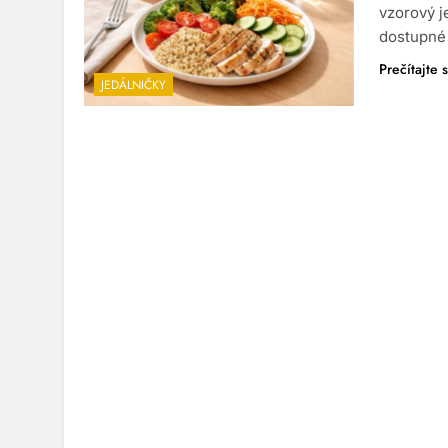
vzorový j
dostupné 
Prečítajte s
JEDÁLNIČKY