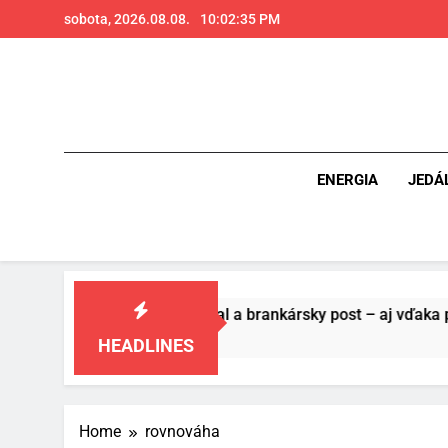
Skip
sobota, 2026.08.08.
10:02:36 PM
to
content
ENERGIA
JEDÁ
vášňou pre futbal a brankársky post – aj vďaka produktom z 
HEADLINES
Home
rovnováha