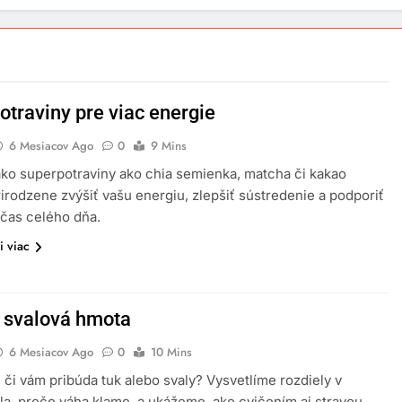
otraviny pre viac energie
6 Mesiacov Ago
0
9 Mins
ako superpotraviny ako chia semienka, matcha či kakao
irodzene zvýšiť vašu energiu, zlepšiť sústredenie a podporiť
počas celého dňa.
i viac
. svalová hmota
6 Mesiacov Ago
0
10 Mins
ť, či vám pribúda tuk alebo svaly? Vysvetlíme rozdiely v
ela, prečo váha klame, a ukážeme, ako cvičením aj stravou