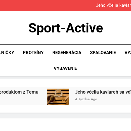
Osemročný Adrián dobýva so
Jeho včelia kavia
Povinná výb
Osemročný Adrián dobýva so
Sport-Active
Jeho včelia kavia
Povinná výb
LNIČKY
PROTEÍNY
REGENERÁCIA
SPAĽOVANIE
VÝ
VYBAVENIE
Temu
Jeho včelia kaviareň sa vďaka Temu zmen
4 Týždne Ago