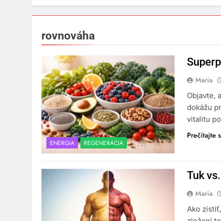
rovnováha
Superp
Maria
Objavte, 
dokážu pr
vitalitu 
Prečítajte s
ENERGIA
REGENERÁCIA
Tuk vs
Maria
Ako zisti
zložení t