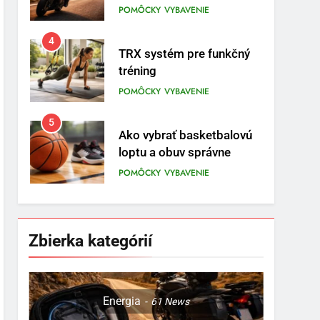
prvom mieste
POMÔCKY
VYBAVENIE
4
TRX systém pre funkčný
tréning
POMÔCKY
VYBAVENIE
5
Ako vybrať basketbalovú
loptu a obuv správne
POMÔCKY
VYBAVENIE
6
Ako kombinovať rôzne
tréningové pomôcky
Zbierka kategórií
POMÔCKY
VYBAVENIE
7
Pomôcky na cvičenie
Energia
61
News
brucha