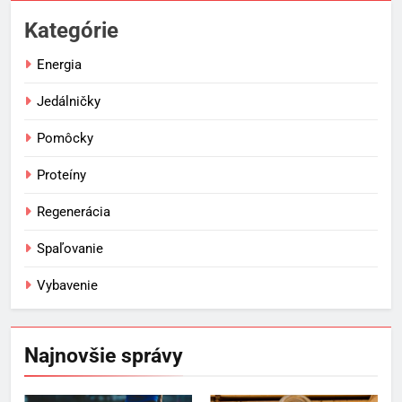
Kategórie
Energia
Jedálničky
Pomôcky
Proteíny
5
Ako vybrať basketbalovú loptu a
Regenerácia
obuv správne
POMÔCKY
VYBAVENIE
Spaľovanie
Vybavenie
6
Ako kombinovať rôzne
tréningové pomôcky
Najnovšie správy
POMÔCKY
VYBAVENIE