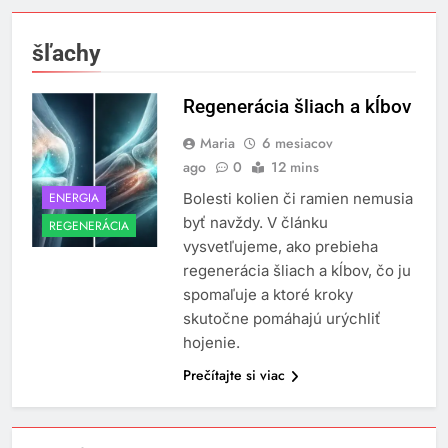
šľachy
Regenerácia šliach a kĺbov
Maria
6 mesiacov
ago
0
12 mins
ENERGIA
Bolesti kolien či ramien nemusia
byť navždy. V článku
REGENERÁCIA
vysvetľujeme, ako prebieha
regenerácia šliach a kĺbov, čo ju
spomaľuje a ktoré kroky
skutočne pomáhajú urýchliť
hojenie.
Prečítajte si viac