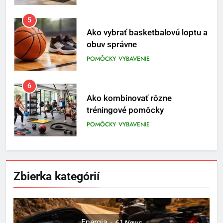
6
Ako kombinovať rôzne
tréningové pomôcky
POMÔCKY
VYBAVENIE
7
Pomôcky na cvičenie brucha
POMÔCKY
VYBAVENIE
8
Najlepšie doplnky pre
Zbierka kategórií
motocyklistov na dlhé trasy
ENERGIA
VYBAVENIE
1
Energia
61
News