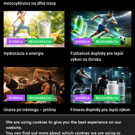
motocyklistov na dlhé trasy
7
Pomôcky na cvičenie brucha
POMÔCKY
VYBAVENIE
ENERGIA
REGENERÁCIA
ENERGIA
REGENERÁCIA
Hydratácia a energia
Futbalové doplnky pre lepší
8
výkon na ihrisku
Najlepšie doplnky pre
motocyklistov na dlhé trasy
ENERGIA
VYBAVENIE
ENERGIA
REGENERÁCIA
ENERGIA
REGENERÁCIA
Únava po tréningu – príčiny
Fitness doplnky pre lepší výkon
We are using cookies to give you the best experience on our
website.
You can find out more about which cookies we are using or