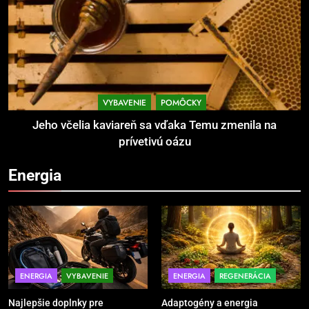
bezpečnosť na prvom mieste
POMÔCKY
VYBAVENIE
4
TRX systém pre funkčný tréning
VYBAVENIE
POMÔCKY
POMÔCKY
VYBAVENIE
Jeho včelia kaviareň sa vďaka Temu zmenila na
prívetivú oázu
5
Energia
Ako vybrať basketbalovú loptu a
obuv správne
POMÔCKY
VYBAVENIE
6
Ako kombinovať rôzne tréningové
ENERGIA
VYBAVENIE
ENERGIA
REGENERÁCIA
pomôcky
Najlepšie doplnky pre
Adaptogény a energia
POMÔCKY
VYBAVENIE