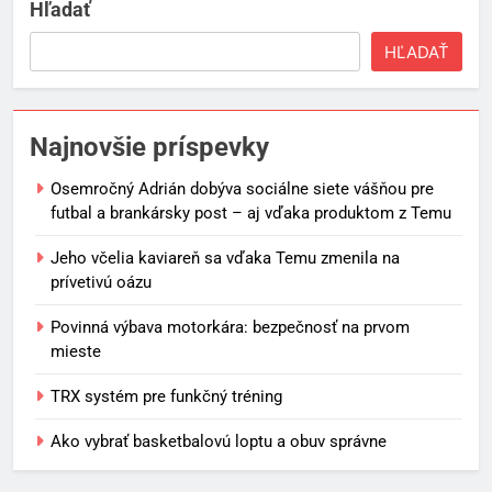
Hľadať
HĽADAŤ
Najnovšie príspevky
Osemročný Adrián dobýva sociálne siete vášňou pre
futbal a brankársky post – aj vďaka produktom z Temu
Jeho včelia kaviareň sa vďaka Temu zmenila na
prívetivú oázu
Povinná výbava motorkára: bezpečnosť na prvom
mieste
TRX systém pre funkčný tréning
Ako vybrať basketbalovú loptu a obuv správne