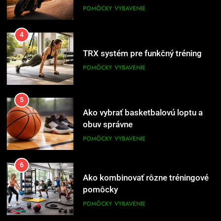
POMÔCKY
VYBAVENIE
5
Ako vybrať basketbalovú loptu a
obuv správne
POMÔCKY
VYBAVENIE
6
Ako kombinovať rôzne tréningové
pomôcky
POMÔCKY
VYBAVENIE
7
Pomôcky na cvičenie brucha
POMÔCKY
VYBAVENIE