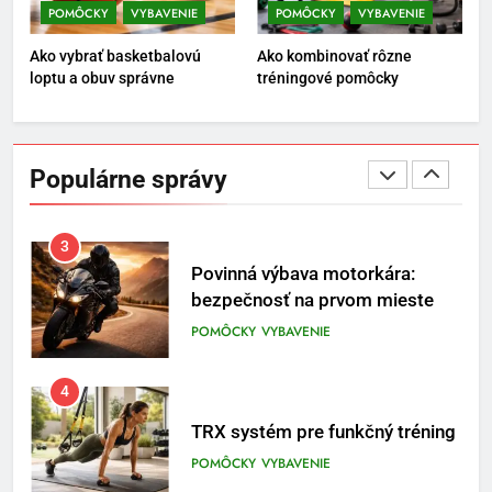
Temu zmenila na prívetivú oázu
POMÔCKY
VYBAVENIE
POMÔCKY
VYBAVENIE
POMÔCKY
VYBAVENIE
Ako vybrať basketbalovú
Ako kombinovať rôzne
loptu a obuv správne
tréningové pomôcky
3
Povinná výbava motorkára:
bezpečnosť na prvom mieste
Populárne správy
POMÔCKY
VYBAVENIE
4
TRX systém pre funkčný tréning
POMÔCKY
VYBAVENIE
5
Ako vybrať basketbalovú loptu a
obuv správne
POMÔCKY
VYBAVENIE