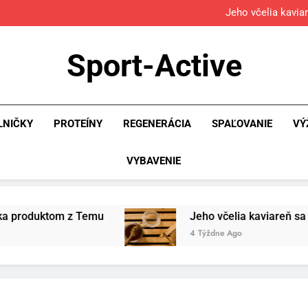
Osemročný Adrián dobýva so
Jeho včelia kavia
Povinná výb
Osemročný Adrián dobýva so
Sport-Active
Jeho včelia kavia
Povinná výb
LNIČKY
PROTEÍNY
REGENERÁCIA
SPAĽOVANIE
VÝ
VYBAVENIE
m z Temu
Jeho včelia kaviareň sa vďaka Temu 
4 Týždne Ago