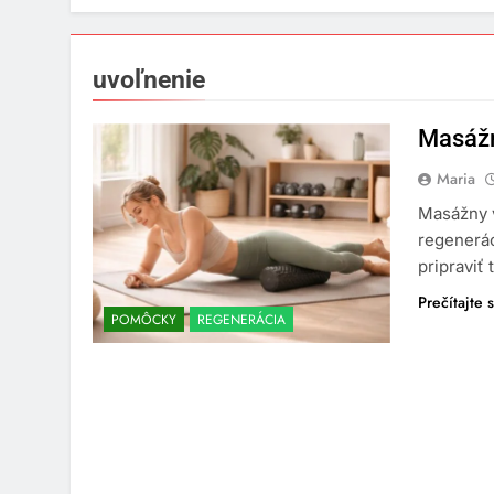
uvoľnenie
Masážn
Maria
Masážny v
regenerác
pripraviť 
Prečítajte s
POMÔCKY
REGENERÁCIA