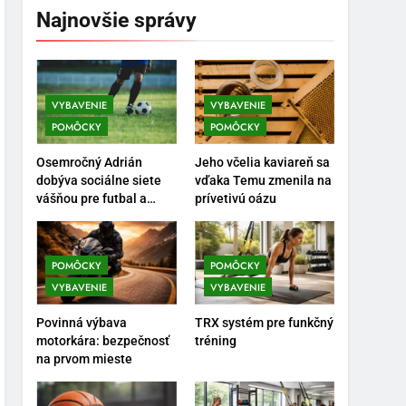
Najnovšie správy
VYBAVENIE
VYBAVENIE
POMÔCKY
POMÔCKY
5
Ako vybrať basketbalovú
Osemročný Adrián
Jeho včelia kaviareň sa
loptu a obuv správne
dobýva sociálne siete
vďaka Temu zmenila na
vášňou pre futbal a
prívetivú oázu
POMÔCKY
VYBAVENIE
brankársky post – aj
vďaka produktom z
6
Temu
Ako kombinovať rôzne
POMÔCKY
POMÔCKY
tréningové pomôcky
VYBAVENIE
VYBAVENIE
POMÔCKY
VYBAVENIE
Povinná výbava
TRX systém pre funkčný
motorkára: bezpečnosť
tréning
7
na prvom mieste
Pomôcky na cvičenie
brucha