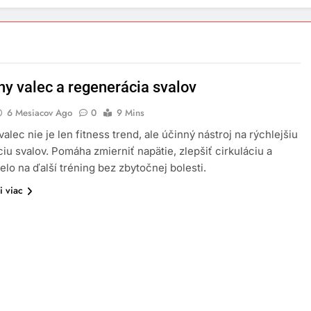
y valec a regenerácia svalov
6 Mesiacov Ago
0
9 Mins
alec nie je len fitness trend, ale účinný nástroj na rýchlejšiu
iu svalov. Pomáha zmierniť napätie, zlepšiť cirkuláciu a
telo na ďalší tréning bez zbytočnej bolesti.
i viac