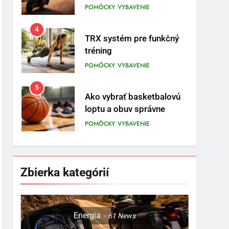
prvom mieste
POMÔCKY
VYBAVENIE
4
TRX systém pre funkčný
tréning
POMÔCKY
VYBAVENIE
5
Ako vybrať basketbalovú
loptu a obuv správne
POMÔCKY
VYBAVENIE
6
Ako kombinovať rôzne
tréningové pomôcky
Zbierka kategórií
POMÔCKY
VYBAVENIE
7
Pomôcky na cvičenie
Energia
61
News
brucha