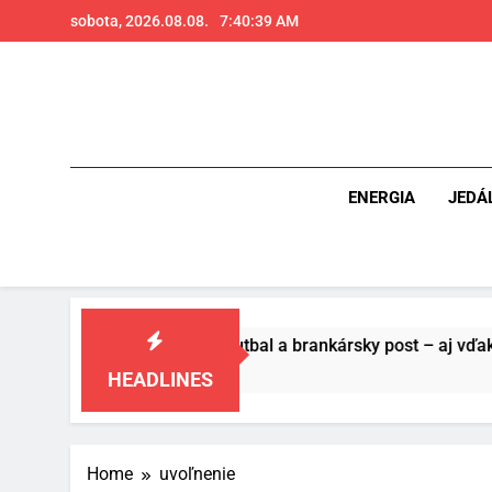
Skip
sobota, 2026.08.08.
7:40:40 AM
to
content
ENERGIA
JEDÁ
ete vášňou pre futbal a brankársky post – aj vďaka produkto
HEADLINES
Home
uvoľnenie