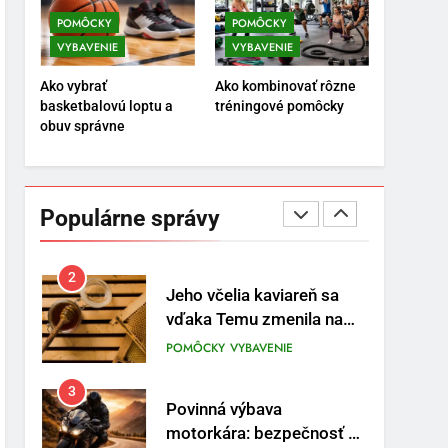
POMÔCKY
VYBAVENIE
POMÔCKY
POMÔCKY
VYBAVENIE
VYBAVENIE
8
Najlepšie doplnky pre
Ako vybrať
Ako kombinovať rôzne
motocyklistov na dlhé
basketbalovú loptu a
tréningové pomôcky
trasy
ENERGIA
VYBAVENIE
obuv správne
1
Osemročný Adrián dobýva
sociálne siete vášňou pre
Populárne správy
futbal a brankársky post –
POMÔCKY
VYBAVENIE
aj vďaka produktom z
Temu
2
Jeho včelia kaviareň sa
vďaka Temu zmenila na
prívetivú oázu
POMÔCKY
VYBAVENIE
3
Povinná výbava
motorkára: bezpečnosť na