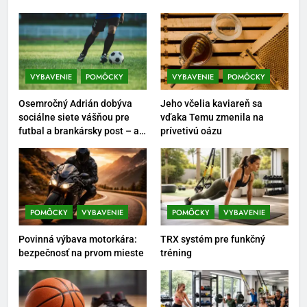
5
Ako vybrať basketbalovú loptu a
obuv správne
VYBAVENIE
POMÔCKY
VYBAVENIE
POMÔCKY
POMÔCKY
VYBAVENIE
Osemročný Adrián dobýva
Jeho včelia kaviareň sa
6
sociálne siete vášňou pre
vďaka Temu zmenila na
futbal a brankársky post – aj
prívetivú oázu
Ako kombinovať rôzne
vďaka produktom z Temu
tréningové pomôcky
POMÔCKY
VYBAVENIE
7
POMÔCKY
VYBAVENIE
POMÔCKY
VYBAVENIE
Pomôcky na cvičenie brucha
Povinná výbava motorkára:
TRX systém pre funkčný
POMÔCKY
VYBAVENIE
bezpečnosť na prvom mieste
tréning
8