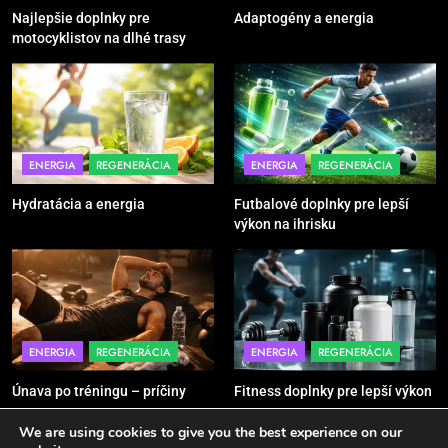
POMÔCKY
VYBAVENIE
Najlepšie doplnky pre
Adaptogény a energia
motocyklistov na dlhé trasy
5
Ako vybrať basketbalovú loptu a
obuv správne
POMÔCKY
VYBAVENIE
ENERGIA
REGENERÁCIA
ENERGIA
REGENERÁCIA
Hydratácia a energia
Futbalové doplnky pre lepší
6
výkon na ihrisku
Ako kombinovať rôzne tréningové
pomôcky
POMÔCKY
VYBAVENIE
7
ENERGIA
REGENERÁCIA
ENERGIA
REGENERÁCIA
Pomôcky na cvičenie brucha
Únava po tréningu – príčiny
Fitness doplnky pre lepší výkon
POMÔCKY
VYBAVENIE
We are using cookies to give you the best experience on our