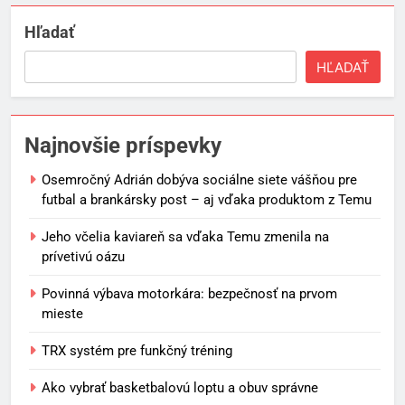
Hľadať
HĽADAŤ
Najnovšie príspevky
Osemročný Adrián dobýva sociálne siete vášňou pre
futbal a brankársky post – aj vďaka produktom z Temu
Jeho včelia kaviareň sa vďaka Temu zmenila na
prívetivú oázu
Povinná výbava motorkára: bezpečnosť na prvom
mieste
TRX systém pre funkčný tréning
Ako vybrať basketbalovú loptu a obuv správne