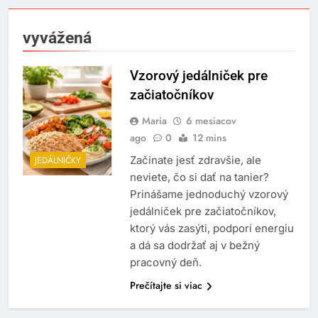
vyvážená
Vzorový jedálniček pre
začiatočníkov
Maria
6 mesiacov
ago
0
12 mins
Začínate jesť zdravšie, ale
JEDÁLNIČKY
neviete, čo si dať na tanier?
Prinášame jednoduchý vzorový
jedálniček pre začiatočníkov,
ktorý vás zasýti, podporí energiu
a dá sa dodržať aj v bežný
pracovný deň.
Prečítajte si viac