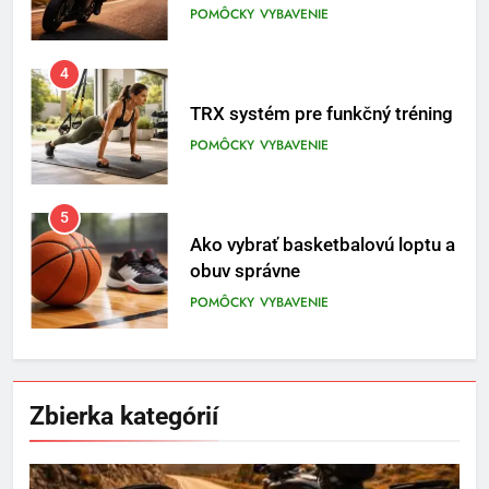
POMÔCKY
VYBAVENIE
4
TRX systém pre funkčný tréning
POMÔCKY
VYBAVENIE
5
Ako vybrať basketbalovú loptu a
obuv správne
POMÔCKY
VYBAVENIE
6
Ako kombinovať rôzne
Zbierka kategórií
tréningové pomôcky
POMÔCKY
VYBAVENIE