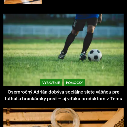
6
Ako kombinovať rôzne tréningové
pomôcky
POMÔCKY
VYBAVENIE
7
Pomôcky na cvičenie brucha
POMÔCKY
VYBAVENIE
VYBAVENIE
POMÔCKY
8
Osemročný Adrián dobýva sociálne siete vášňou pre
Najlepšie doplnky pre
futbal a brankársky post – aj vďaka produktom z Temu
motocyklistov na dlhé trasy
ENERGIA
VYBAVENIE
1