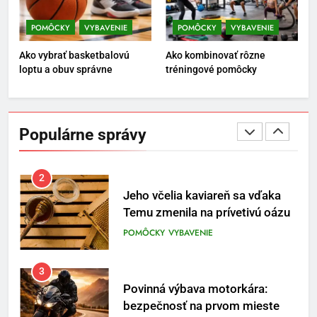
Najlepšie doplnky pre
motocyklistov na dlhé trasy
POMÔCKY
VYBAVENIE
POMÔCKY
VYBAVENIE
ENERGIA
VYBAVENIE
Ako vybrať basketbalovú
Ako kombinovať rôzne
loptu a obuv správne
tréningové pomôcky
1
Osemročný Adrián dobýva
sociálne siete vášňou pre futbal
Populárne správy
a brankársky post – aj vďaka
POMÔCKY
VYBAVENIE
produktom z Temu
2
Jeho včelia kaviareň sa vďaka
Temu zmenila na prívetivú oázu
POMÔCKY
VYBAVENIE
3
Povinná výbava motorkára:
bezpečnosť na prvom mieste