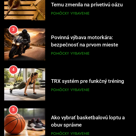
Temu zmenila na prívetivú oázu
POMÔCKY
VYBAVENIE
3
Povinná výbava motorkára:
bezpečnosť na prvom mieste
POMÔCKY
VYBAVENIE
4
TRX systém pre funkčný tréning
POMÔCKY
VYBAVENIE
5
Ako vybrať basketbalovú loptu a
obuv správne
POMÔCKY
VYBAVENIE