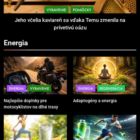
Jeho včelia kaviareň sa vďaka
Temu zmenila na prívetivú oázu
VYBAVENIE
POMÔCKY
POMÔCKY
VYBAVENIE
Jeho včelia kaviareň sa vďaka Temu zmenila na
prívetivú oázu
3
Energia
Povinná výbava motorkára:
bezpečnosť na prvom mieste
POMÔCKY
VYBAVENIE
4
TRX systém pre funkčný tréning
ENERGIA
VYBAVENIE
ENERGIA
REGENERÁCIA
POMÔCKY
VYBAVENIE
Najlepšie doplnky pre
Adaptogény a energia
motocyklistov na dlhé trasy
5
Ako vybrať basketbalovú loptu a
obuv správne