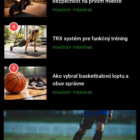
bezpečnosť na prvom mieste
POMÔCKY
VYBAVENIE
4
TRX systém pre funkčný tréning
POMÔCKY
VYBAVENIE
5
Ako vybrať basketbalovú loptu a
obuv správne
POMÔCKY
VYBAVENIE
6
Ako kombinovať rôzne tréningové
pomôcky
POMÔCKY
VYBAVENIE