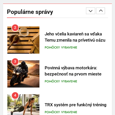
Osemročný Adrián dobýva
sociálne siete vášňou pre futbal
Populárne správy
a brankársky post – aj vďaka
POMÔCKY
VYBAVENIE
produktom z Temu
2
Jeho včelia kaviareň sa vďaka
Temu zmenila na prívetivú oázu
POMÔCKY
VYBAVENIE
3
Povinná výbava motorkára:
bezpečnosť na prvom mieste
POMÔCKY
VYBAVENIE
4
TRX systém pre funkčný tréning
POMÔCKY
VYBAVENIE