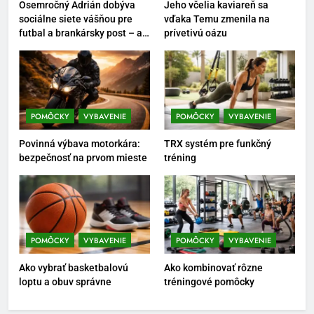
Osemročný Adrián dobýva
Jeho včelia kaviareň sa
6
sociálne siete vášňou pre
vďaka Temu zmenila na
futbal a brankársky post – aj
prívetivú oázu
Ako kombinovať rôzne
vďaka produktom z Temu
tréningové pomôcky
POMÔCKY
VYBAVENIE
7
POMÔCKY
VYBAVENIE
POMÔCKY
VYBAVENIE
Pomôcky na cvičenie brucha
Povinná výbava motorkára:
TRX systém pre funkčný
POMÔCKY
VYBAVENIE
bezpečnosť na prvom mieste
tréning
8
Najlepšie doplnky pre
motocyklistov na dlhé trasy
POMÔCKY
VYBAVENIE
POMÔCKY
VYBAVENIE
ENERGIA
VYBAVENIE
Ako vybrať basketbalovú
Ako kombinovať rôzne
loptu a obuv správne
tréningové pomôcky
1