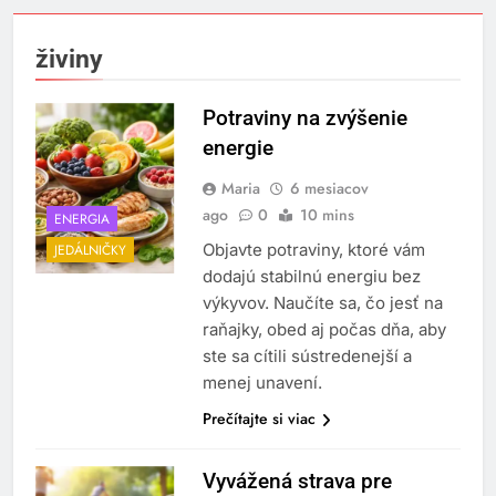
živiny
Potraviny na zvýšenie
energie
Maria
6 mesiacov
ago
0
10 mins
ENERGIA
Objavte potraviny, ktoré vám
JEDÁLNIČKY
dodajú stabilnú energiu bez
výkyvov. Naučíte sa, čo jesť na
raňajky, obed aj počas dňa, aby
ste sa cítili sústredenejší a
menej unavení.
Prečítajte si viac
Vyvážená strava pre