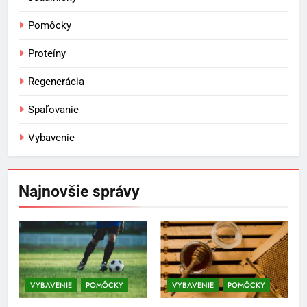
Pomôcky
Proteíny
Regenerácia
Spaľovanie
Vybavenie
Najnovšie správy
5
Ako vybrať basketbalovú loptu a
obuv správne
VYBAVENIE
POMÔCKY
VYBAVENIE
POMÔCKY
POMÔCKY
VYBAVENIE