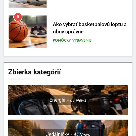
5
Ako vybrať basketbalovú loptu a
obuv správne
POMÔCKY
VYBAVENIE
6
Ako kombinovať rôzne
Zbierka kategórií
tréningové pomôcky
POMÔCKY
VYBAVENIE
7
Energia
61
News
Pomôcky na cvičenie brucha
POMÔCKY
VYBAVENIE
Jedálničky
44
News