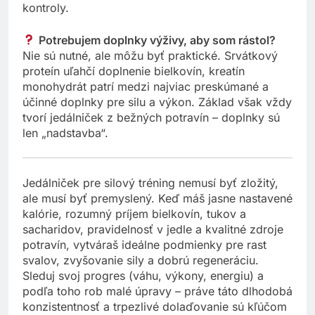
kontroly.
Potrebujem doplnky výživy, aby som rástol?
Nie sú nutné, ale môžu byť praktické. Srvátkový
proteín uľahčí doplnenie bielkovín, kreatín
monohydrát patrí medzi najviac preskúmané a
účinné doplnky pre silu a výkon. Základ však vždy
tvorí jedálniček z bežných potravín – doplnky sú
len „nadstavba“.
Jedálniček pre silový tréning nemusí byť zložitý,
ale musí byť premyslený. Keď máš jasne nastavené
kalórie, rozumný príjem bielkovín, tukov a
sacharidov, pravidelnosť v jedle a kvalitné zdroje
potravín, vytváraš ideálne podmienky pre rast
svalov, zvyšovanie sily a dobrú regeneráciu.
Sleduj svoj progres (váhu, výkony, energiu) a
podľa toho rob malé úpravy – práve táto dlhodobá
konzistentnosť a trpezlivé dolaďovanie sú kľúčom