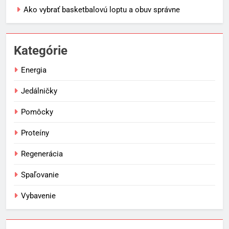
Ako vybrať basketbalovú loptu a obuv správne
Kategórie
Energia
Jedálničky
Pomôcky
Proteíny
Regenerácia
Spaľovanie
Vybavenie
5
Ako vybrať basketbalovú loptu a
obuv správne