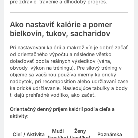
pre zdravie, trávenie a dlhodobý progres.
Ako nastaviť kalórie a pomer
bielkovín, tukov, sacharidov
Pri nastavovaní kalórií a makroživín je dobré začať
od orientačného výpočtu a následne všetko
dolaďovať podľa reálnych výsledkov (váha,
obvody, výkon na tréningu). Pre silový tréning v
objeme sa väčšinou používa mierny kalorický
nadbytok, pri recomposition alebo udržiavaní zase
kalorické udržiavanie. Nasledujúce tabuľky a body
ti dajú prehľadné vodítko, ako začať.
Orientačný denný príjem kalórií podľa cieľa a
aktivity:
Muži
Ženy
Cieľ / Aktivita
Poznámka
(kcal/kg)
(kcal/kg)