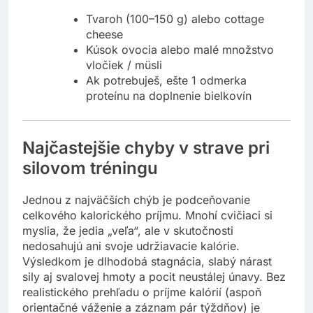
Tvaroh (100–150 g) alebo cottage
cheese
Kúsok ovocia alebo malé množstvo
vločiek / müsli
Ak potrebuješ, ešte 1 odmerka
proteínu na doplnenie bielkovín
Najčastejšie chyby v strave pri
silovom tréningu
Jednou z najväčších chýb je podceňovanie
celkového kalorického príjmu. Mnohí cvičiaci si
myslia, že jedia „veľa“, ale v skutočnosti
nedosahujú ani svoje udržiavacie kalórie.
Výsledkom je dlhodobá stagnácia, slabý nárast
sily aj svalovej hmoty a pocit neustálej únavy. Bez
realistického prehľadu o príjme kalórií (aspoň
orientačné váženie a záznam pár týždňov) je