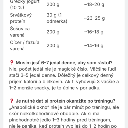
Grécky jogurt
200 g
~18–20 g
(10 %)
Srvátkový
30 g (1
~23–25 g
proteín
odmerka)
Šošovica
200 g
~16–18 g
varená
Cícer / fazuľa
200 g
~14–16 g
varená
Musím jesť 6–7 jedál denne, aby som rástol?
Nie, počet jedál nie je magické číslo. Väčšine ľudí
stačí 3–5 jedál denne. Dôležitý je celkový denný
príjem kalórií a bielkovín. Ak ti vyhovujú 3 väčšie a
1–2 menšie snacky, je to úplne v poriadku.
Je nutné dať si proteín okamžite po tréningu?
„Anabolické okno“ nie je pár minút po tréningu, ale
skôr niekoľkohodinové obdobie. Ak si mal
plnohodnotné jedlo 1–3 hodiny pred tréningom,
nie je panika, keď proteín vypiješ do 1–2 hodín po