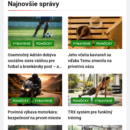
Najnovšie správy
POMÔCKY
VYBAVENIE
6
Ako kombinovať rôzne
tréningové pomôcky
VYBAVENIE
POMÔCKY
VYBAVENIE
POMÔCKY
POMÔCKY
VYBAVENIE
Osemročný Adrián dobýva
Jeho včelia kaviareň sa
7
sociálne siete vášňou pre
vďaka Temu zmenila na
futbal a brankársky post – aj
prívetivú oázu
Pomôcky na cvičenie brucha
vďaka produktom z Temu
POMÔCKY
VYBAVENIE
8
POMÔCKY
VYBAVENIE
POMÔCKY
VYBAVENIE
Najlepšie doplnky pre
Povinná výbava motorkára:
TRX systém pre funkčný
motocyklistov na dlhé trasy
bezpečnosť na prvom mieste
tréning
ENERGIA
VYBAVENIE