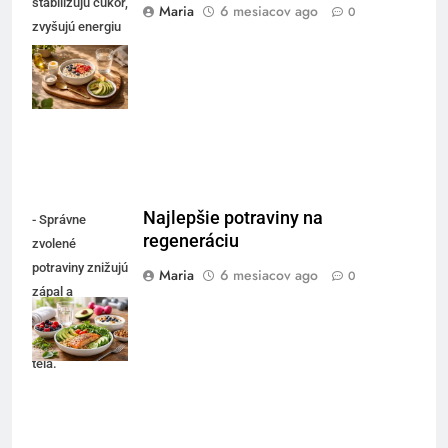
stabilizujú cukor,
Maria
6 mesiacov ago
0
zvyšujú energiu
a pomáhajú
zvládnuť
dopoludnie.
Najlepšie potraviny na
- Správne
regeneráciu
zvolené
potraviny znižujú
Maria
6 mesiacov ago
0
zápal a
podporujú
regeneráciu
tela.