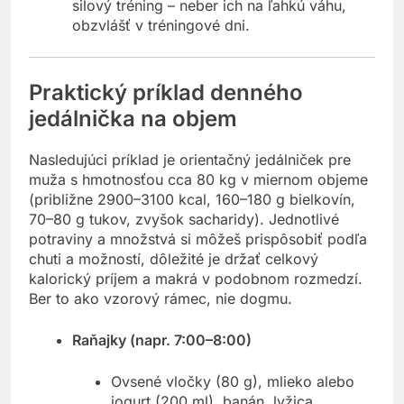
silový tréning – neber ich na ľahkú váhu,
obzvlášť v tréningové dni.
Praktický príklad denného
jedálnička na objem
Nasledujúci príklad je orientačný jedálniček pre
muža s hmotnosťou cca 80 kg v miernom objeme
(približne 2900–3100 kcal, 160–180 g bielkovín,
70–80 g tukov, zvyšok sacharidy). Jednotlivé
potraviny a množstvá si môžeš prispôsobiť podľa
chuti a možností, dôležité je držať celkový
kalorický príjem a makrá v podobnom rozmedzí.
Ber to ako vzorový rámec, nie dogmu.
Raňajky (napr. 7:00–8:00)
Ovsené vločky (80 g), mlieko alebo
jogurt (200 ml), banán, lyžica