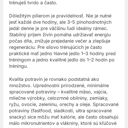
trénuješ tvrdo a často.
Dôležitým pilierom je pravidelnosť. Nie je nutné
jesť každé dve hodiny, ale 3–5 plnohodnotných
jedál denne je pre väčšinu ľudí ideálny rámec.
Stabilný príjem živín pomáha udržiavať energiu
počas dňa, znižuje prejedanie večer a zlepšuje
regeneráciu. Pre silovo trénujúcich je často
praktické mať jedno hlavné jedlo 1–3 hodiny pred
tréningom a jedno kvalitné jedlo do 1–2 hodín po
tréningu.
Kvalita potravín je rovnako podstatná ako
množstvo. Uprednostni prirodzené, minimálne
spracované potraviny – kvalitné mäso, vajcia,
mliečne výrobky, celozrnné obilniny, zemiaky,
ryžu, ovocie, zeleninu, orechy a oleje. Spracované
potraviny (fastfood, sladkosti, ultra spracované
snacky) síce môžu mať kalórie, ale často obsahujú
málo mikronutrientov a vlákniny, ktoré sú kľúčové