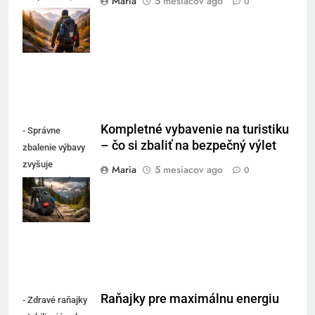
Maria
5 mesiacov ago
0
pohodlie a istotu
v každom
ročnom období.
Kompletné vybavenie na turistiku
- Správne
– čo si zbaliť na bezpečný výlet
zbalenie výbavy
zvyšuje
Maria
5 mesiacov ago
0
bezpečnosť a
pohodlie počas
výletu
Raňajky pre maximálnu energiu
- Zdravé raňajky