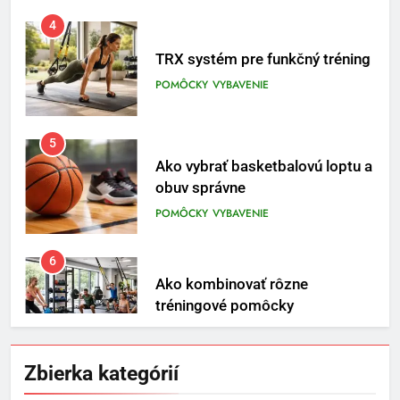
TRX systém pre funkčný tréning
POMÔCKY
VYBAVENIE
5
Ako vybrať basketbalovú loptu a
obuv správne
POMÔCKY
VYBAVENIE
6
Ako kombinovať rôzne
tréningové pomôcky
POMÔCKY
VYBAVENIE
7
Pomôcky na cvičenie brucha
Zbierka kategórií
POMÔCKY
VYBAVENIE