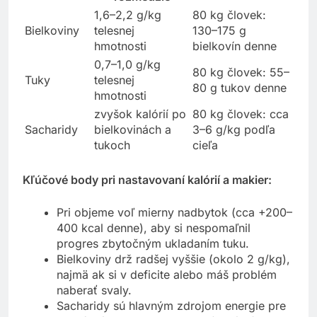
1,6–2,2 g/kg
80 kg človek:
Bielkoviny
telesnej
130–175 g
hmotnosti
bielkovín denne
0,7–1,0 g/kg
80 kg človek: 55–
Tuky
telesnej
80 g tukov denne
hmotnosti
zvyšok kalórií po
80 kg človek: cca
Sacharidy
bielkovinách a
3–6 g/kg podľa
tukoch
cieľa
Kľúčové body pri nastavovaní kalórií a makier:
Pri objeme voľ mierny nadbytok (cca +200–
400 kcal denne), aby si nespomaľnil
progres zbytočným ukladaním tuku.
Bielkoviny drž radšej vyššie (okolo 2 g/kg),
najmä ak si v deficite alebo máš problém
naberať svaly.
Sacharidy sú hlavným zdrojom energie pre