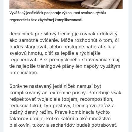
Vyvážený jedálniček podporuje výkon, rast svalov a rýchlu
regeneráciu bez zbytočnej komplikovanosti.
Jedálniček pre silový tréning je rovnako dôležitý
ako samotné cvičenie. Môže rozhodnúť o tom, či
budeš stagnovať, alebo postupne naberať silu a
svalovú hmotu, cítiť sa lepšie a rýchlejšie
regenerovať. Bez premysleného stravovania sú aj
tie najlepšie tréningové plány len napoly využitým
potenciálom.
Správne nastavený jedálniček nemusí byť
komplikovaný ani extrémne prísny. Potrebuje však
rešpektovať tvoje ciele (objem, recomposition,
redukcia tuku), typ postavy, tréningovú záťaž a
bežný denný režim. Práve kombinácia týchto
faktorov určuje, koľko kalórií a aké množstvo
bielkovín, tukov a sacharidov budeš potrebovať.