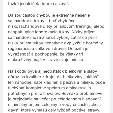
ťažké jedálniček dobre nastaviť.
Ďalšou častou chybou je extrémne riešenie
sacharidov a tukov – buď zbytočne
nízkosacharidové diéty pri silovom tréningu, alebo
naopak úplné ignorovanie tukov. Nízky príjem
sacharidov môže zhoršiť výkon, zatiaľ čo príliš
nízky príjem tukov negatívne ovplyvňuje hormóny,
regeneráciu a celkové zdravie. Dôležitá je
vyváženosť a pochopenie, že všetky tri
makroživiny majú v strave svoje miesto.
Na škodu býva aj nedostatok bielkovín a slabý
dôraz na kvalitné zdroje. Ak bielkoviny „plátáš“
len náhodne, napríklad len z pečiva a mlieka, bude
ti chýbať kompletné spektrum aminokyselín
potrebných pre rast svalov. Rovnako problémové
je prejedanie sa večer po celodennom hladovaní,
minimálny príjem zeleniny a vody či časté „cheat
days“, ktoré vymažú celý týždeň poctivej stravy.