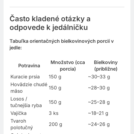
Často kladené otázky a
odpovede k jedálničku
Tabuľka orientačných bielkovinových porcií v
jedle:
Množstvo (cca
Bielkoviny
Potravina
porcia)
(približne)
Kuracie prsia
150 g
~30–33 g
Hovädzie chudé
150 g
~28–30 g
mäso
Losos /
150 g
~25–28 g
tučnejšia ryba
Vajíčka
3 ks
~18–21 g
Tvaroh
200 g
~24–26 g
polotučný