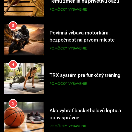
3
Povinná výbava motorkára:
bezpečnosť na prvom mieste
POMÔCKY
VYBAVENIE
4
TRX systém pre funkčný tréning
POMÔCKY
VYBAVENIE
5
Ako vybrať basketbalovú loptu a
obuv správne
POMÔCKY
VYBAVENIE
6
Ako kombinovať rôzne tréningové