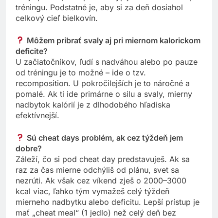
tréningu. Podstatné je, aby si za deň dosiahol
celkový cieľ bielkovín.
Môžem pribrať svaly aj pri miernom kalorickom
deficite?
U začiatočníkov, ľudí s nadváhou alebo po pauze
od tréningu je to možné – ide o tzv.
recomposition. U pokročilejších je to náročné a
pomalé. Ak ti ide primárne o silu a svaly, mierny
nadbytok kalórií je z dlhodobého hľadiska
efektívnejší.
Sú cheat days problém, ak cez týždeň jem
dobre?
Záleží, čo si pod cheat day predstavuješ. Ak sa
raz za čas mierne odchýliš od plánu, svet sa
nezrúti. Ak však cez víkend zješ o 2000–3000
kcal viac, ľahko tým vymažeš celý týždeň
mierneho nadbytku alebo deficitu. Lepší prístup je
mať „cheat meal“ (1 jedlo) než celý deň bez