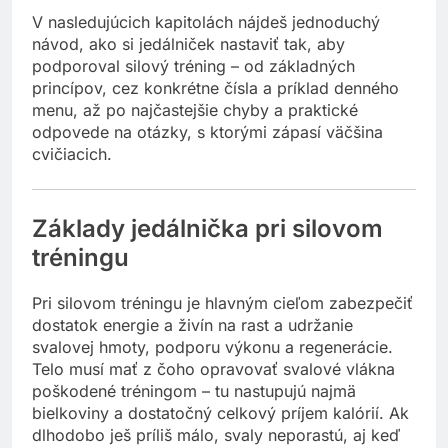
V nasledujúcich kapitolách nájdeš jednoduchý
návod, ako si jedálniček nastaviť tak, aby
podporoval silový tréning – od základných
princípov, cez konkrétne čísla a príklad denného
menu, až po najčastejšie chyby a praktické
odpovede na otázky, s ktorými zápasí väčšina
cvičiacich.
Základy jedálnička pri silovom
tréningu
Pri silovom tréningu je hlavným cieľom zabezpečiť
dostatok energie a živín na rast a udržanie
svalovej hmoty, podporu výkonu a regenerácie.
Telo musí mať z čoho opravovať svalové vlákna
poškodené tréningom – tu nastupujú najmä
bielkoviny a dostatočný celkový príjem kalórií. Ak
dlhodobo ješ príliš málo, svaly neporastú, aj keď