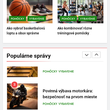
1
Osemročný Adrián dobýva
sociálne siete vášňou pre futbal
POMÔCKY
VYBAVENIE
POMÔCKY
VYBAVENIE
a brankársky post – aj vďaka
POMÔCKY
VYBAVENIE
Ako vybrať basketbalovú
Ako kombinovať rôzne
produktom z Temu
loptu a obuv správne
tréningové pomôcky
2
Jeho včelia kaviareň sa vďaka
Temu zmenila na prívetivú oázu
Populárne správy
POMÔCKY
VYBAVENIE
3
Povinná výbava motorkára:
bezpečnosť na prvom mieste
POMÔCKY
VYBAVENIE
4