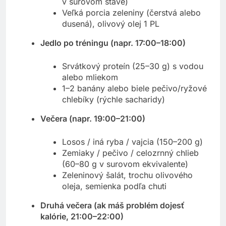
v surovom stave)
Veľká porcia zeleniny (čerstvá alebo
dusená), olivový olej 1 PL
Jedlo po tréningu (napr. 17:00–18:00)
Srvátkový proteín (25–30 g) s vodou
alebo mliekom
1–2 banány alebo biele pečivo/ryžové
chlebíky (rýchle sacharidy)
Večera (napr. 19:00–21:00)
Losos / iná ryba / vajcia (150–200 g)
Zemiaky / pečivo / celozrnný chlieb
(60–80 g v surovom ekvivalente)
Zeleninový šalát, trochu olivového
oleja, semienka podľa chuti
Druhá večera (ak máš problém dojesť
kalórie, 21:00–22:00)