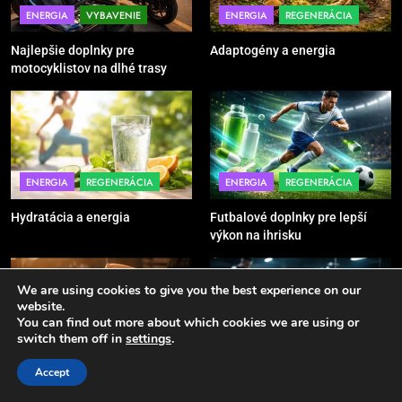
Ako vybrať basketbalovú loptu a
ENERGIA
VYBAVENIE
ENERGIA
REGENERÁCIA
obuv správne
Najlepšie doplnky pre
Adaptogény a energia
POMÔCKY
VYBAVENIE
motocyklistov na dlhé trasy
6
Ako kombinovať rôzne tréningové
pomôcky
POMÔCKY
VYBAVENIE
ENERGIA
REGENERÁCIA
ENERGIA
REGENERÁCIA
Hydratácia a energia
Futbalové doplnky pre lepší
7
výkon na ihrisku
Pomôcky na cvičenie brucha
POMÔCKY
VYBAVENIE
We are using cookies to give you the best experience on our
website.
You can find out more about which cookies we are using or
8
switch them off in
settings
.
ENERGIA
REGENERÁCIA
ENERGIA
REGENERÁCIA
Najlepšie doplnky pre
Accept
motocyklistov na dlhé trasy
Únava po tréningu – príčiny
Fitness doplnky pre lepší výkon