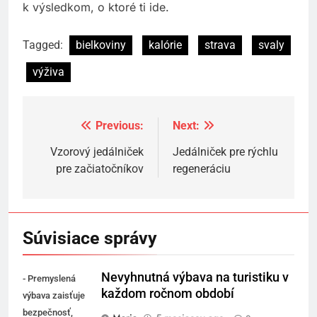
k výsledkom, o ktoré ti ide.
Tagged:
bielkoviny
kalórie
strava
svaly
výživa
Previous:
Next:
Navigácia
v
Vzorový jedálniček
Jedálniček pre rýchlu
pre začiatočníkov
regeneráciu
článku
Súvisiace správy
Nevyhnutná výbava na turistiku v
- Premyslená
každom ročnom období
výbava zaisťuje
bezpečnosť,