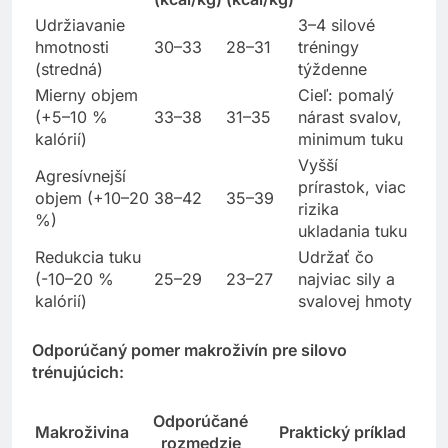
Udržiavanie
3–4 silové
hmotnosti
30–33
28–31
tréningy
(stredná)
týždenne
Mierny objem
Cieľ: pomalý
(+5–10 %
33–38
31–35
nárast svalov,
kalórií)
minimum tuku
Vyšší
Agresívnejší
prírastok, viac
objem (+10–20
38–42
35–39
rizika
%)
ukladania tuku
Redukcia tuku
Udržať čo
(-10–20 %
25–29
23–27
najviac sily a
kalórií)
svalovej hmoty
Odporúčaný pomer makroživín pre silovo
trénujúcich:
Odporúčané
Makroživina
Praktický príklad
rozmedzie