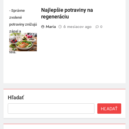
Najlepšie potraviny na
- Správne
regeneráciu
zvolené
potraviny znižujú
Maria
6 mesiacov ago
0
zápal a
podporujú
regeneráciu
tela.
Hľadať
HĽADAŤ