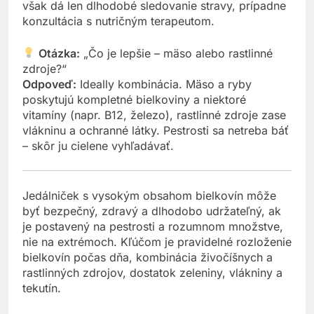
však dá len dlhodobé sledovanie stravy, prípadne
konzultácia s nutričným terapeutom.
Otázka:
„Čo je lepšie – mäso alebo rastlinné
zdroje?“
Odpoveď:
Ideally kombinácia. Mäso a ryby
poskytujú kompletné bielkoviny a niektoré
vitamíny (napr. B12, železo), rastlinné zdroje zase
vlákninu a ochranné látky. Pestrosti sa netreba báť
– skôr ju cielene vyhľadávať.
Jedálniček s vysokým obsahom bielkovín môže
byť bezpečný, zdravý a dlhodobo udržateľný, ak
je postavený na pestrosti a rozumnom množstve,
nie na extrémoch. Kľúčom je pravidelné rozloženie
bielkovín počas dňa, kombinácia živočíšnych a
rastlinných zdrojov, dostatok zeleniny, vlákniny a
tekutín.