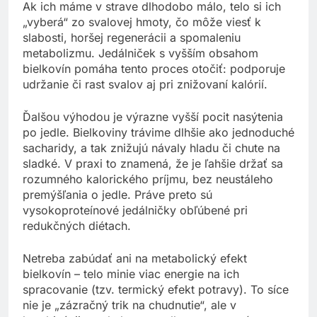
Ak ich máme v strave dlhodobo málo, telo si ich
„vyberá“ zo svalovej hmoty, čo môže viesť k
slabosti, horšej regenerácii a spomaleniu
metabolizmu. Jedálniček s vyšším obsahom
bielkovín pomáha tento proces otočiť: podporuje
udržanie či rast svalov aj pri znižovaní kalórií.
Ďalšou výhodou je výrazne vyšší pocit nasýtenia
po jedle. Bielkoviny trávime dlhšie ako jednoduché
sacharidy, a tak znižujú návaly hladu či chute na
sladké. V praxi to znamená, že je ľahšie držať sa
rozumného kalorického príjmu, bez neustáleho
premýšľania o jedle. Práve preto sú
vysokoproteínové jedálničky obľúbené pri
redukčných diétach.
Netreba zabúdať ani na metabolický efekt
bielkovín – telo minie viac energie na ich
spracovanie (tzv. termický efekt potravy). To síce
nie je „zázračný trik na chudnutie“, ale v