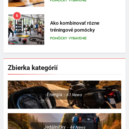
6
Ako kombinovať rôzne
tréningové pomôcky
POMÔCKY
VYBAVENIE
7
Pomôcky na cvičenie brucha
Zbierka kategórií
POMÔCKY
VYBAVENIE
8
Energia
61
News
Najlepšie doplnky pre
motocyklistov na dlhé trasy
ENERGIA
VYBAVENIE
Jedálničky
44
News