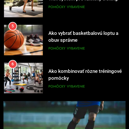
POMÔCKY
VYBAVENIE
5
Ako vybrať basketbalovú loptu a
obuv správne
POMÔCKY
VYBAVENIE
6
Ako kombinovať rôzne tréningové
pomôcky
POMÔCKY
VYBAVENIE
7
Pomôcky na cvičenie brucha
POMÔCKY
VYBAVENIE