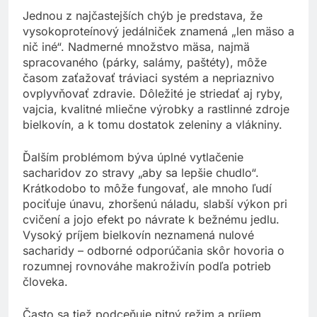
Jednou z najčastejších chýb je predstava, že
vysokoproteínový jedálniček znamená „len mäso a
nič iné“. Nadmerné množstvo mäsa, najmä
spracovaného (párky, salámy, paštéty), môže
časom zaťažovať tráviaci systém a nepriaznivo
ovplyvňovať zdravie. Dôležité je striedať aj ryby,
vajcia, kvalitné mliečne výrobky a rastlinné zdroje
bielkovín, a k tomu dostatok zeleniny a vlákniny.
Ďalším problémom býva úplné vytlačenie
sacharidov zo stravy „aby sa lepšie chudlo“.
Krátkodobo to môže fungovať, ale mnoho ľudí
pociťuje únavu, zhoršenú náladu, slabší výkon pri
cvičení a jojo efekt po návrate k bežnému jedlu.
Vysoký príjem bielkovín neznamená nulové
sacharidy – odborné odporúčania skôr hovoria o
rozumnej rovnováhe makroživín podľa potrieb
človeka.
Často sa tiež podceňuje pitný režim a príjem