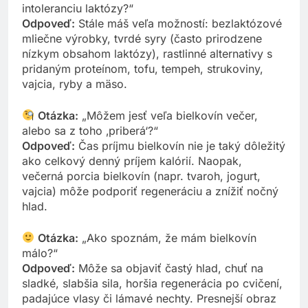
intoleranciu laktózy?“
Odpoveď:
Stále máš veľa možností: bezlaktózové
mliečne výrobky, tvrdé syry (často prirodzene
nízkym obsahom laktózy), rastlinné alternativy s
pridaným proteínom, tofu, tempeh, strukoviny,
vajcia, ryby a mäso.
Otázka:
„Môžem jesť veľa bielkovín večer,
alebo sa z toho ‚priberá‘?“
Odpoveď:
Čas príjmu bielkovín nie je taký dôležitý
ako celkový denný príjem kalórií. Naopak,
večerná porcia bielkovín (napr. tvaroh, jogurt,
vajcia) môže podporiť regeneráciu a znížiť nočný
hlad.
Otázka:
„Ako spoznám, že mám bielkovín
málo?“
Odpoveď:
Môže sa objaviť častý hlad, chuť na
sladké, slabšia sila, horšia regenerácia po cvičení,
padajúce vlasy či lámavé nechty. Presnejší obraz