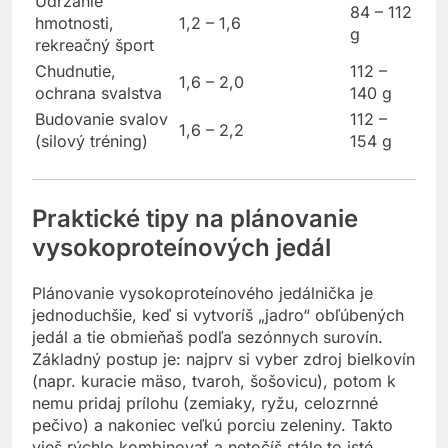
Udržanie
84 – 112
hmotnosti,
1,2 – 1,6
g
rekreačný šport
Chudnutie,
112 –
1,6 – 2,0
ochrana svalstva
140 g
Budovanie svalov
112 –
1,6 – 2,2
(silový tréning)
154 g
Praktické tipy na plánovanie
vysokoproteínových jedál
Plánovanie vysokoproteínového jedálnička je
jednoduchšie, keď si vytvoríš „jadro“ obľúbených
jedál a tie obmieňaš podľa sezónnych surovín.
Základný postup je: najprv si vyber zdroj bielkovín
(napr. kuracie mäso, tvaroh, šošovicu), potom k
nemu pridaj prílohu (zemiaky, ryžu, celozrnné
pečivo) a nakoniec veľkú porciu zeleniny. Takto
vieš rýchlo kombinovať a netočíš stále to isté.