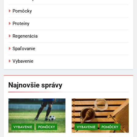
Pomôcky
Proteíny
Regenerácia
Spaľovanie
Vybavenie
5
Ako vybrať basketbalovú loptu a
obuv správne
Najnovšie správy
POMÔCKY
VYBAVENIE
6
Ako kombinovať rôzne
tréningové pomôcky
VYBAVENIE
POMÔCKY
VYBAVENIE
POMÔCKY
POMÔCKY
VYBAVENIE