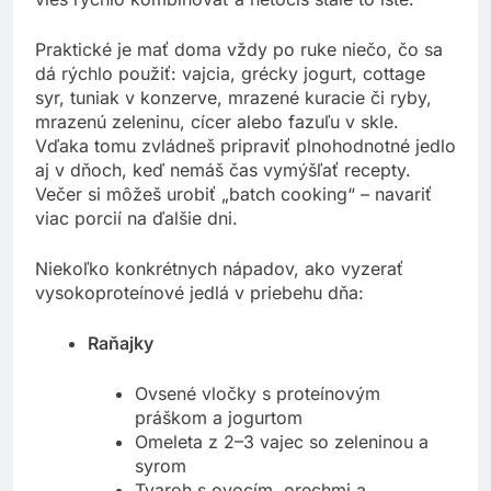
Praktické je mať doma vždy po ruke niečo, čo sa
dá rýchlo použiť: vajcia, grécky jogurt, cottage
syr, tuniak v konzerve, mrazené kuracie či ryby,
mrazenú zeleninu, cícer alebo fazuľu v skle.
Vďaka tomu zvládneš pripraviť plnohodnotné jedlo
aj v dňoch, keď nemáš čas vymýšľať recepty.
Večer si môžeš urobiť „batch cooking“ – navariť
viac porcií na ďalšie dni.
Niekoľko konkrétnych nápadov, ako vyzerať
vysokoproteínové jedlá v priebehu dňa:
Raňajky
Ovsené vločky s proteínovým
práškom a jogurtom
Omeleta z 2–3 vajec so zeleninou a
syrom
Tvaroh s ovocím, orechmi a