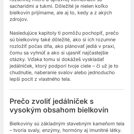
sacharidmi a tukmi. Dôležité je nielen koľko
bielkovín prijímame, ale aj to, kedy a z akých
zdrojov.
Nasledujúce kapitoly ti pomôžu pochopiť, prečo
sú bielkoviny také dôležité, ako si ich rozumne
rozložiť počas dňa, ako plánovať jedlá v praxi,
čomu sa vyhnúť a ako si ujasniť najčastejšie
otázky. Vďaka tomu si dokážeš vyskladať
jedálniček, ktorý podporí tvoje ciele – či už je to
chudnutie, naberanie svalov alebo jednoducho
lepší pocit z vlastného tela.
Prečo zvoliť jedálniček s
vysokým obsahom bielkovín
Bielkoviny sú základným stavebným kameňom tela
– tvoria svaly, enzýmy, hormóny aj imunitné látky.