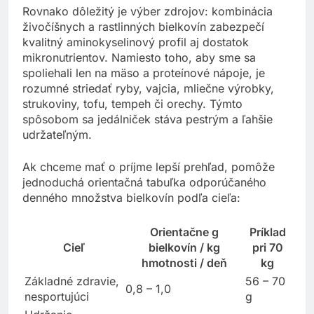
Rovnako dôležitý je výber zdrojov: kombinácia
živočíšnych a rastlinných bielkovín zabezpečí
kvalitný aminokyselinový profil aj dostatok
mikronutrientov. Namiesto toho, aby sme sa
spoliehali len na mäso a proteínové nápoje, je
rozumné striedať ryby, vajcia, mliečne výrobky,
strukoviny, tofu, tempeh či orechy. Týmto
spôsobom sa jedálniček stáva pestrým a ľahšie
udržateľným.
Ak chceme mať o príjme lepší prehľad, pomôže
jednoduchá orientačná tabuľka odporúčaného
denného množstva bielkovín podľa cieľa:
Orientačne g
Príklad
Cieľ
bielkovín / kg
pri 70
hmotnosti / deň
kg
Základné zdravie,
56 – 70
0,8 – 1,0
nesportujúci
g