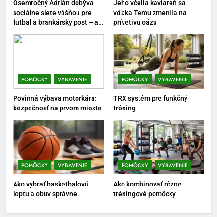
Osemročný Adrián dobýva
Jeho včelia kaviareň sa
7
sociálne siete vášňou pre
vďaka Temu zmenila na
futbal a brankársky post – aj
prívetivú oázu
Pomôcky na cvičenie brucha
vďaka produktom z Temu
POMÔCKY
VYBAVENIE
8
POMÔCKY
VYBAVENIE
POMÔCKY
VYBAVENIE
Najlepšie doplnky pre
Povinná výbava motorkára:
TRX systém pre funkčný
motocyklistov na dlhé trasy
bezpečnosť na prvom mieste
tréning
ENERGIA
VYBAVENIE
1
Osemročný Adrián dobýva
sociálne siete vášňou pre futbal
POMÔCKY
VYBAVENIE
POMÔCKY
VYBAVENIE
a brankársky post – aj vďaka
POMÔCKY
VYBAVENIE
Ako vybrať basketbalovú
Ako kombinovať rôzne
produktom z Temu
loptu a obuv správne
tréningové pomôcky
2
Jeho včelia kaviareň sa vďaka