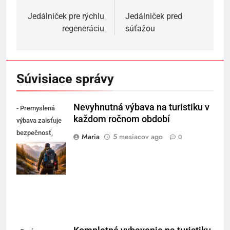
v
Jedálniček pre rýchlu
Jedálniček pred
regeneráciu
súťažou
článku
Súvisiace správy
Nevyhnutná výbava na turistiku v
- Premyslená
každom ročnom období
výbava zaisťuje
bezpečnosť,
Maria
5 mesiacov ago
0
pohodlie a istotu
v každom
ročnom období.