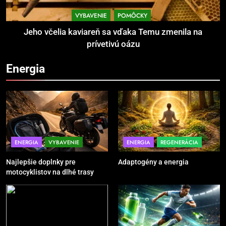
Povinná výbava motorkára:
bezpečnosť na prvom mieste
VYBAVENIE
POMÔCKY
POMÔCKY
VYBAVENIE
Jeho včelia kaviareň sa vďaka Temu zmenila na
prívetivú oázu
4
Energia
TRX systém pre funkčný tréning
POMÔCKY
VYBAVENIE
5
Ako vybrať basketbalovú loptu a
ENERGIA
VYBAVENIE
ENERGIA
REGENERÁCIA
obuv správne
Najlepšie doplnky pre
Adaptogény a energia
POMÔCKY
VYBAVENIE
motocyklistov na dlhé trasy
6
Ako kombinovať rôzne tréningové
pomôcky