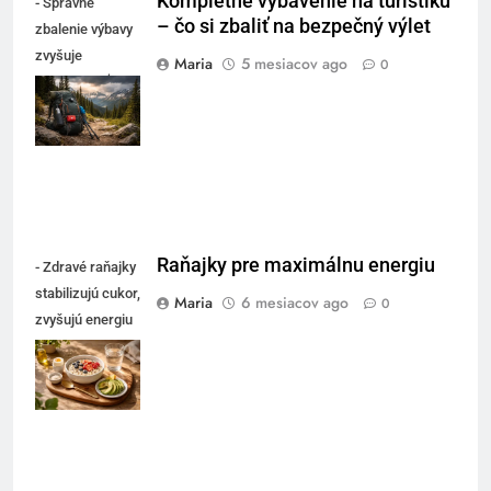
Kompletné vybavenie na turistiku
- Správne
– čo si zbaliť na bezpečný výlet
zbalenie výbavy
zvyšuje
Maria
5 mesiacov ago
0
bezpečnosť a
pohodlie počas
výletu
Raňajky pre maximálnu energiu
- Zdravé raňajky
stabilizujú cukor,
Maria
6 mesiacov ago
0
zvyšujú energiu
a pomáhajú
zvládnuť
dopoludnie.