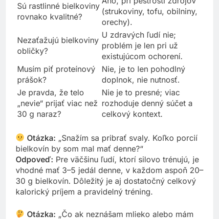
Áno, pri pestrosti zdrojov
Sú rastlinné bielkoviny
(strukoviny, tofu, obilniny,
rovnako kvalitné?
orechy).
U zdravých ľudí nie;
Nezaťažujú bielkoviny
problém je len pri už
obličky?
existujúcom ochorení.
Musím piť proteínový
Nie, je to len pohodlný
prášok?
doplnok, nie nutnosť.
Je pravda, že telo
Nie je to presné; viac
„nevie“ prijať viac než
rozhoduje denný súčet a
30 g naraz?
celkový kontext.
Otázka:
„Snažím sa pribrať svaly. Koľko porcií
bielkovín by som mal mať denne?“
Odpoveď:
Pre väčšinu ľudí, ktorí silovo trénujú, je
vhodné mať 3–5 jedál denne, v každom aspoň 20–
30 g bielkovín. Dôležitý je aj dostatočný celkový
kalorický príjem a pravidelný tréning.
Otázka:
„Čo ak neznášam mlieko alebo mám