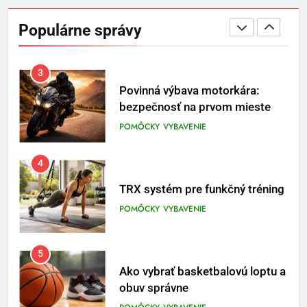
Temu zmenila na prívetivú oázu
Populárne správy
POMÔCKY
VYBAVENIE
3
Povinná výbava motorkára:
bezpečnosť na prvom mieste
POMÔCKY
VYBAVENIE
4
TRX systém pre funkčný tréning
POMÔCKY
VYBAVENIE
5
Ako vybrať basketbalovú loptu a
obuv správne
POMÔCKY
VYBAVENIE