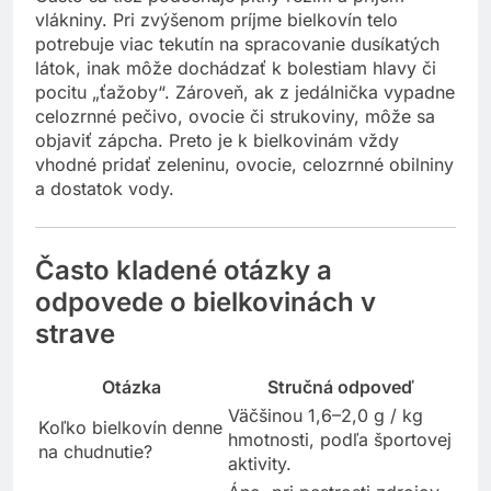
vlákniny. Pri zvýšenom príjme bielkovín telo
potrebuje viac tekutín na spracovanie dusíkatých
látok, inak môže dochádzať k bolestiam hlavy či
pocitu „ťažoby“. Zároveň, ak z jedálnička vypadne
celozrnné pečivo, ovocie či strukoviny, môže sa
objaviť zápcha. Preto je k bielkovinám vždy
vhodné pridať zeleninu, ovocie, celozrnné obilniny
a dostatok vody.
Často kladené otázky a
odpovede o bielkovinách v
strave
Otázka
Stručná odpoveď
Väčšinou 1,6–2,0 g / kg
Koľko bielkovín denne
hmotnosti, podľa športovej
na chudnutie?
aktivity.