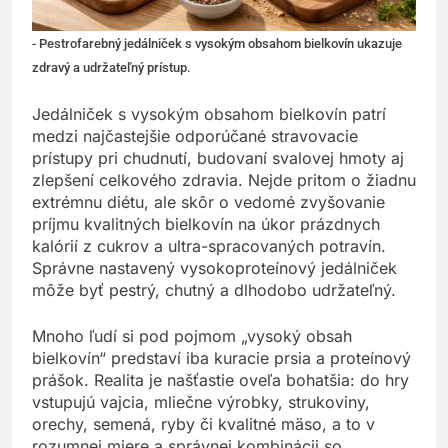
- Pestrofarebný jedálniček s vysokým obsahom bielkovín ukazuje
zdravý a udržateľný prístup.
Jedálniček s vysokým obsahom bielkovín patrí
medzi najčastejšie odporúčané stravovacie
prístupy pri chudnutí, budovaní svalovej hmoty aj
zlepšení celkového zdravia. Nejde pritom o žiadnu
extrémnu diétu, ale skôr o vedomé zvyšovanie
príjmu kvalitných bielkovín na úkor prázdnych
kalórií z cukrov a ultra-spracovaných potravín.
Správne nastavený vysokoproteínový jedálniček
môže byť pestrý, chutný a dlhodobo udržateľný.
Mnoho ľudí si pod pojmom „vysoký obsah
bielkovín“ predstaví iba kuracie prsia a proteínový
prášok. Realita je našťastie oveľa bohatšia: do hry
vstupujú vajcia, mliečne výrobky, strukoviny,
orechy, semená, ryby či kvalitné mäso, a to v
rozumnej miere a správnej kombinácii so