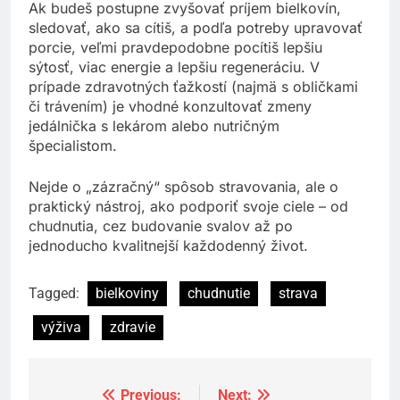
Ak budeš postupne zvyšovať príjem bielkovín,
sledovať, ako sa cítiš, a podľa potreby upravovať
porcie, veľmi pravdepodobne pocítiš lepšiu
sýtosť, viac energie a lepšiu regeneráciu. V
prípade zdravotných ťažkostí (najmä s obličkami
či trávením) je vhodné konzultovať zmeny
jedálnička s lekárom alebo nutričným
špecialistom.
Nejde o „zázračný“ spôsob stravovania, ale o
praktický nástroj, ako podporiť svoje ciele – od
chudnutia, cez budovanie svalov až po
jednoducho kvalitnejší každodenný život.
Tagged:
bielkoviny
chudnutie
strava
výživa
zdravie
Previous:
Next:
Navigácia