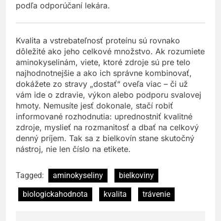
podľa odporúčaní lekára.
Kvalita a vstrebateľnosť proteínu sú rovnako
dôležité ako jeho celkové množstvo. Ak rozumiete
aminokyselinám, viete, ktoré zdroje sú pre telo
najhodnotnejšie a ako ich správne kombinovať,
dokážete zo stravy „dostať“ oveľa viac – či už
vám ide o zdravie, výkon alebo podporu svalovej
hmoty. Nemusíte jesť dokonale, stačí robiť
informované rozhodnutia: uprednostniť kvalitné
zdroje, myslieť na rozmanitosť a dbať na celkový
denný príjem. Tak sa z bielkovín stane skutočný
nástroj, nie len číslo na etikete.
Tagged:
aminokyseliny
bielkoviny
biologickahodnota
kvalita
trávenie