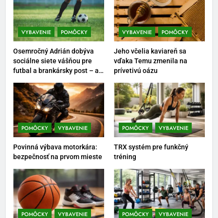
Ako kombinovať rôzne
tréningové pomôcky
VYBAVENIE
POMÔCKY
VYBAVENIE
POMÔCKY
POMÔCKY
VYBAVENIE
Osemročný Adrián dobýva
Jeho včelia kaviareň sa
7
sociálne siete vášňou pre
vďaka Temu zmenila na
futbal a brankársky post – aj
prívetivú oázu
Pomôcky na cvičenie brucha
vďaka produktom z Temu
POMÔCKY
VYBAVENIE
8
POMÔCKY
VYBAVENIE
POMÔCKY
VYBAVENIE
Najlepšie doplnky pre
Povinná výbava motorkára:
TRX systém pre funkčný
motocyklistov na dlhé trasy
bezpečnosť na prvom mieste
tréning
ENERGIA
VYBAVENIE
1
Osemročný Adrián dobýva
sociálne siete vášňou pre futbal
POMÔCKY
VYBAVENIE
POMÔCKY
VYBAVENIE