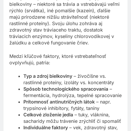
bielkoviny – niektoré sa trávia a vstrebávajú veľmi
rýchlo (srvátka), iné pomalšie (kazeín), ďalšie
majú prirodzene nižšiu stráviteľnosť (niektoré
rastlinné proteíny). Svoju úlohu zohráva aj
zdravotný stav tráviaceho traktu, dostatok
tráviacich enzýmov, kyseliny chlorovodíkovej v
žalúdku a celkové fungovanie čriev.
Medzi kľúčové faktory, ktoré vstrebateľnosť
ovplyvňujú, patria:
Typ a zdroj bielkoviny
– živočíšne vs.
rastlinné proteíny, izoláty vs. koncentráty
Spôsob technologického spracovania
–
fermentácia, hydrolýza, tepelné spracovanie
Prítomnosť antinutričných látok
– napr.
trypsínové inhibítory, fytáty, taníny
Celkové zloženie jedla
– tuky, vláknina,
sacharidy môžu trávenie zrýchliť či spomaliť
Individuálne faktory
– vek, zdravotný stav,