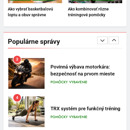
a brankársky post – aj vďaka
POMÔCKY
VYBAVENIE
Ako vybrať basketbalovú
Ako kombinovať rôzne
produktom z Temu
loptu a obuv správne
tréningové pomôcky
2
Jeho včelia kaviareň sa vďaka
Temu zmenila na prívetivú oázu
Populárne správy
POMÔCKY
VYBAVENIE
3
Povinná výbava motorkára:
bezpečnosť na prvom mieste
POMÔCKY
VYBAVENIE
4
TRX systém pre funkčný tréning
POMÔCKY
VYBAVENIE