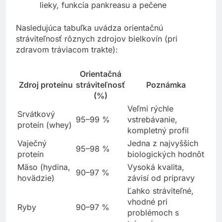
lieky, funkcia pankreasu a pečene
Nasledujúca tabuľka uvádza orientačnú
stráviteľnosť rôznych zdrojov bielkovín (pri
zdravom tráviacom trakte):
Orientačná
Zdroj proteínu
stráviteľnosť
Poznámka
(%)
Veľmi rýchle
Srvátkový
95–99 %
vstrebávanie,
proteín (whey)
kompletný profil
Vaječný
Jedna z najvyšších
95–98 %
proteín
biologických hodnôt
Mäso (hydina,
Vysoká kvalita,
90–97 %
hovädzie)
závisí od prípravy
Ľahko stráviteľné,
vhodné pri
Ryby
90–97 %
problémoch s