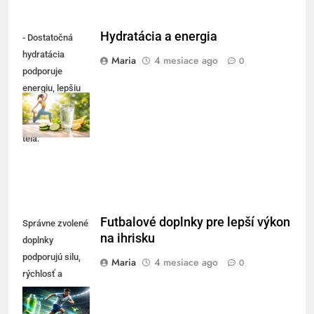
Hydratácia a energia
- Dostatočná
hydratácia
Maria
4 mesiace ago
0
podporuje
energiu, lepšiu
koncentráciu a
celkovú vitalitu
tela.
Futbalové doplnky pre lepší výkon
Správne zvolené
na ihrisku
doplnky
podporujú silu,
Maria
4 mesiace ago
0
rýchlosť a
regeneráciu
spolu s