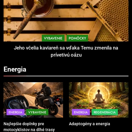
POMÔCKY
VYBAVENIE
3
Povinná výbava motorkára:
bezpečnosť na prvom mieste
VYBAVENIE
POMÔCKY
POMÔCKY
VYBAVENIE
Jeho včelia kaviareň sa vďaka Temu zmenila na
prívetivú oázu
4
Energia
TRX systém pre funkčný tréning
POMÔCKY
VYBAVENIE
5
Ako vybrať basketbalovú loptu a
ENERGIA
VYBAVENIE
ENERGIA
REGENERÁCIA
obuv správne
Najlepšie doplnky pre
Adaptogény a energia
POMÔCKY
VYBAVENIE
motocyklistov na dlhé trasy