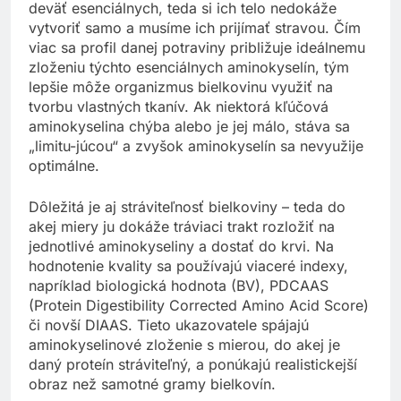
deväť esenciálnych, teda si ich telo nedokáže
vytvoriť samo a musíme ich prijímať stravou. Čím
viac sa profil danej potraviny približuje ideálnemu
zloženiu týchto esenciálnych aminokyselín, tým
lepšie môže organizmus bielkovinu využiť na
tvorbu vlastných tkanív. Ak niektorá kľúčová
aminokyselina chýba alebo je jej málo, stáva sa
„limitu-júcou“ a zvyšok aminokyselín sa nevyužije
optimálne.
Dôležitá je aj stráviteľnosť bielkoviny – teda do
akej miery ju dokáže tráviaci trakt rozložiť na
jednotlivé aminokyseliny a dostať do krvi. Na
hodnotenie kvality sa používajú viaceré indexy,
napríklad biologická hodnota (BV), PDCAAS
(Protein Digestibility Corrected Amino Acid Score)
či novší DIAAS. Tieto ukazovatele spájajú
aminokyselinové zloženie s mierou, do akej je
daný proteín stráviteľný, a ponúkajú realistickejší
obraz než samotné gramy bielkovín.