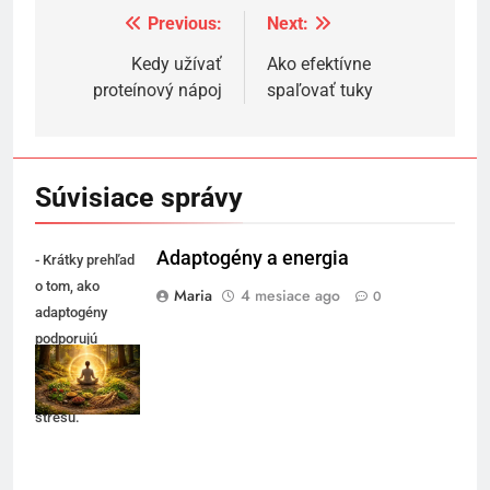
Previous:
Next:
Navigácia
v
Kedy užívať
Ako efektívne
proteínový nápoj
spaľovať tuky
článku
Súvisiace správy
Adaptogény a energia
- Krátky prehľad
o tom, ako
Maria
4 mesiace ago
0
adaptogény
podporujú
energiu a
zvládanie
stresu.