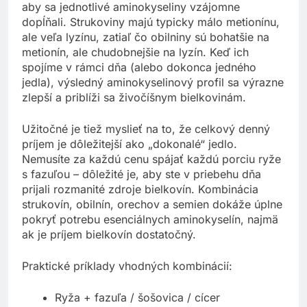
aby sa jednotlivé aminokyseliny vzájomne
dopĺňali. Strukoviny majú typicky málo metionínu,
ale veľa lyzínu, zatiaľ čo obilniny sú bohatšie na
metionín, ale chudobnejšie na lyzín. Keď ich
spojíme v rámci dňa (alebo dokonca jedného
jedla), výsledný aminokyselinový profil sa výrazne
zlepší a priblíži sa živočíšnym bielkovinám.
Užitočné je tiež myslieť na to, že celkový denný
príjem je dôležitejší ako „dokonalé“ jedlo.
Nemusíte za každú cenu spájať každú porciu ryže
s fazuľou – dôležité je, aby ste v priebehu dňa
prijali rozmanité zdroje bielkovín. Kombinácia
strukovín, obilnín, orechov a semien dokáže úplne
pokryť potrebu esenciálnych aminokyselín, najmä
ak je príjem bielkovín dostatočný.
Praktické príklady vhodných kombinácií:
Ryža + fazuľa / šošovica / cícer