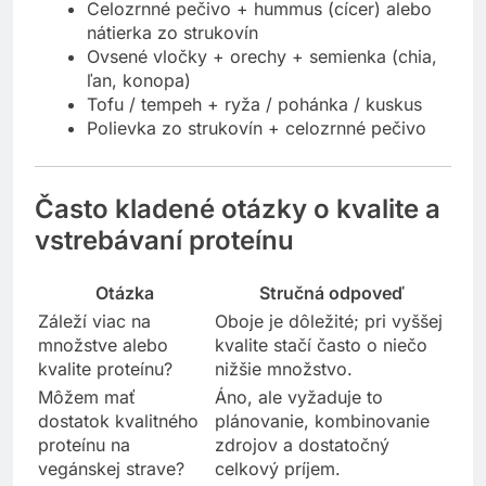
Celozrnné pečivo + hummus (cícer) alebo
nátierka zo strukovín
Ovsené vločky + orechy + semienka (chia,
ľan, konopa)
Tofu / tempeh + ryža / pohánka / kuskus
Polievka zo strukovín + celozrnné pečivo
Často kladené otázky o kvalite a
vstrebávaní proteínu
Otázka
Stručná odpoveď
Záleží viac na
Oboje je dôležité; pri vyššej
množstve alebo
kvalite stačí často o niečo
kvalite proteínu?
nižšie množstvo.
Môžem mať
Áno, ale vyžaduje to
dostatok kvalitného
plánovanie, kombinovanie
proteínu na
zdrojov a dostatočný
vegánskej strave?
celkový príjem.