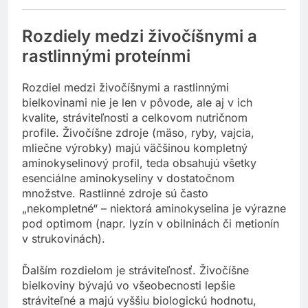
Rozdiely medzi živočíšnymi a
rastlinnými proteínmi
Rozdiel medzi živočíšnymi a rastlinnými
bielkovinami nie je len v pôvode, ale aj v ich
kvalite, stráviteľnosti a celkovom nutričnom
profile. Živočíšne zdroje (mäso, ryby, vajcia,
mliečne výrobky) majú väčšinou kompletný
aminokyselinový profil, teda obsahujú všetky
esenciálne aminokyseliny v dostatočnom
množstve. Rastlinné zdroje sú často
„nekompletné“ – niektorá aminokyselina je výrazne
pod optimom (napr. lyzín v obilninách či metionín
v strukovinách).
Ďalším rozdielom je stráviteľnosť. Živočíšne
bielkoviny bývajú vo všeobecnosti lepšie
stráviteľné a majú vyššiu biologickú hodnotu,