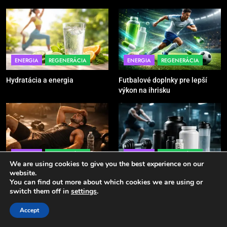
6
Ako kombinovať rôzne tréningové
pomôcky
POMÔCKY
VYBAVENIE
ENERGIA
REGENERÁCIA
ENERGIA
REGENERÁCIA
Hydratácia a energia
Futbalové doplnky pre lepší
7
výkon na ihrisku
Pomôcky na cvičenie brucha
POMÔCKY
VYBAVENIE
8
ENERGIA
REGENERÁCIA
ENERGIA
REGENERÁCIA
Najlepšie doplnky pre
We are using cookies to give you the best experience on our
motocyklistov na dlhé trasy
website.
Únava po tréningu – príčiny
Fitness doplnky pre lepší výkon
You can find out more about which cookies we are using or
ENERGIA
VYBAVENIE
switch them off in
settings
.
Accept
Sport - Active 2026. Powered By
.
BlazeThemes