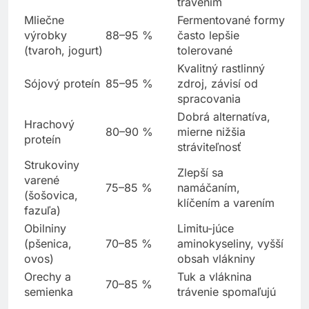
trávením
Mliečne
Fermentované formy
výrobky
88–95 %
často lepšie
(tvaroh, jogurt)
tolerované
Kvalitný rastlinný
Sójový proteín
85–95 %
zdroj, závisí od
spracovania
Dobrá alternatíva,
Hrachový
80–90 %
mierne nižšia
proteín
stráviteľnosť
Strukoviny
Zlepší sa
varené
75–85 %
namáčaním,
(šošovica,
klíčením a varením
fazuľa)
Obilniny
Limitu-júce
(pšenica,
70–85 %
aminokyseliny, vyšší
ovos)
obsah vlákniny
Orechy a
Tuk a vláknina
70–85 %
semienka
trávenie spomaľujú