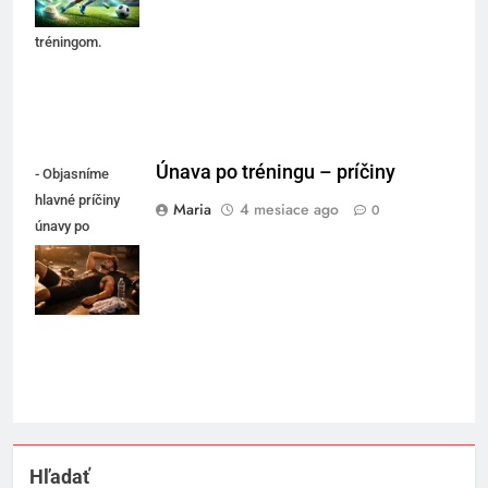
kvalitným
tréningom.
Únava po tréningu – príčiny
- Objasníme
hlavné príčiny
Maria
4 mesiace ago
0
únavy po
tréningu a kedy
ide o normálnu
reakciu.
Hľadať