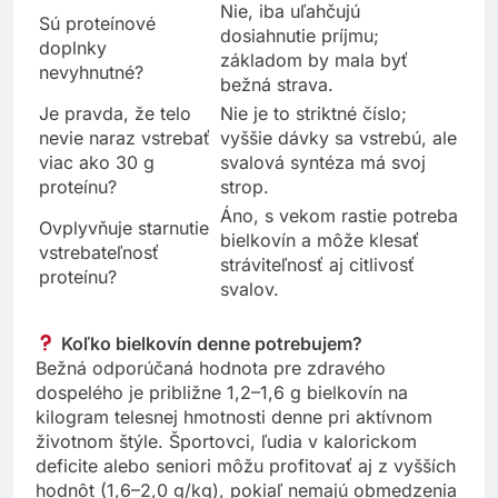
Nie, iba uľahčujú
Sú proteínové
dosiahnutie príjmu;
doplnky
základom by mala byť
nevyhnutné?
bežná strava.
Je pravda, že telo
Nie je to striktné číslo;
nevie naraz vstrebať
vyššie dávky sa vstrebú, ale
viac ako 30 g
svalová syntéza má svoj
proteínu?
strop.
Áno, s vekom rastie potreba
Ovplyvňuje starnutie
bielkovín a môže klesať
vstrebateľnosť
stráviteľnosť aj citlivosť
proteínu?
svalov.
Koľko bielkovín denne potrebujem?
Bežná odporúčaná hodnota pre zdravého
dospelého je približne 1,2–1,6 g bielkovín na
kilogram telesnej hmotnosti denne pri aktívnom
životnom štýle. Športovci, ľudia v kalorickom
deficite alebo seniori môžu profitovať aj z vyšších
hodnôt (1,6–2,0 g/kg), pokiaľ nemajú obmedzenia