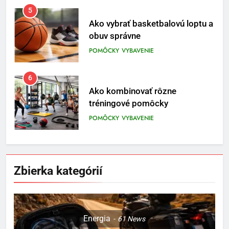
5
Ako vybrať basketbalovú loptu a
obuv správne
POMÔCKY
VYBAVENIE
6
Ako kombinovať rôzne
tréningové pomôcky
POMÔCKY
VYBAVENIE
7
Pomôcky na cvičenie brucha
Zbierka kategórií
POMÔCKY
VYBAVENIE
8
Energia
61
News
Najlepšie doplnky pre