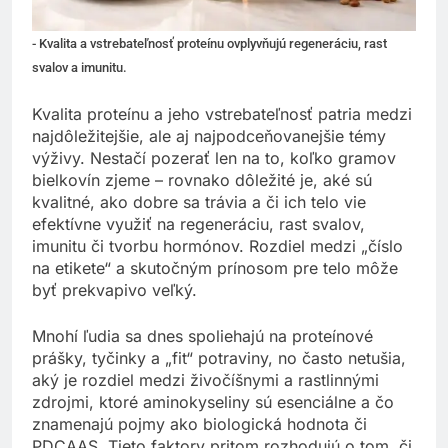
- Kvalita a vstrebateľnosť proteínu ovplyvňujú regeneráciu, rast
svalov a imunitu.
Kvalita proteínu a jeho vstrebateľnosť patria medzi
najdôležitejšie, ale aj najpodceňovanejšie témy
výživy. Nestačí pozerať len na to, koľko gramov
bielkovín zjeme – rovnako dôležité je, aké sú
kvalitné, ako dobre sa trávia a či ich telo vie
efektívne využiť na regeneráciu, rast svalov,
imunitu či tvorbu hormónov. Rozdiel medzi „číslo
na etikete“ a skutočným prínosom pre telo môže
byť prekvapivo veľký.
Mnohí ľudia sa dnes spoliehajú na proteínové
prášky, tyčinky a „fit“ potraviny, no často netušia,
aký je rozdiel medzi živočíšnymi a rastlinnými
zdrojmi, ktoré aminokyseliny sú esenciálne a čo
znamenajú pojmy ako biologická hodnota či
PDCAAS. Tieto faktory pritom rozhodujú o tom, či