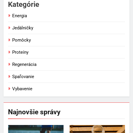
Kategórie
Energia
Jedálničky
Pomôcky
Proteíny
Regenerácia
Spaľovanie
Vybavenie
5
Ako vybrať basketbalovú loptu a
obuv správne
Najnovšie správy
POMÔCKY
VYBAVENIE
6