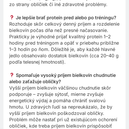
zo strany obličiek či iné zdravotné problémy.
Je lepšie brať proteín pred alebo po tréningu?
Rozhoduje skôr celkový denný príjem a rozdelenie
bielkovín počas dňa než presné načasovanie.
Prakticky je výhodné prijať kvalitný proteín 1–2
hodiny pred tréningom a opäť v priebehu približne
1–3 hodín po ňom. Dôležité je, aby každé hlavné
jedlo obsahovalo dostatok bielkovín (cca 20–40 g
podľa telesnej hmotnosti).
Spomaľuje vysoký príjem bielkovín chudnutie
alebo zaťažuje obličky?
Vyšší príjem bielkovín väčšinou chudnutie skôr
podporuje – zvyšuje sýtosť, mierne zvyšuje
energetický výdaj a pomáha chrániť svalovú
hmotu. U zdravých ľudí sa nepreukázalo, že by
vyšší príjem bielkovín poškodzoval obličky.
Problém môže nastať pri už existujúcom ochorení
obličiek, kde treba príjem bielkovín prispôsobiť