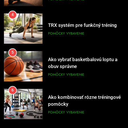
4
TRX systém pre funkčný tréning
POMÔCKY
VYBAVENIE
5
Ako vybrať basketbalovú loptu a
obuv správne
POMÔCKY
VYBAVENIE
6
Ako kombinovať rôzne tréningové
pomôcky
POMÔCKY
VYBAVENIE
7