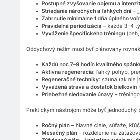
Postupné zvyšovanie objemu a intenzi
Striedanie náročných a ľahkých dní
– „
Zahrnutie minimálne 1 dňa úplného voľ
Pravidelná periodizácia
– každé 3–4 tý
Vyváženie špecifického tréningu
(beh, 
Oddychový režim musí byť plánovaný rovnak
Každú noc 7–9 hodín kvalitného spánk
Aktívna regenerácia
: ľahký pohyb, prec
Regeneračné techniky
: sauna (ak nie 
Vyvážená strava a dostatok bielkovín
n
Priebežné sledovanie únavy
– tréningo
Praktickým nástrojom môže byť jednoduchý 
Ročný plán
– hlavné ciele, súťaže, kľú
Mesačný plán
– rozdelenie na záťažov