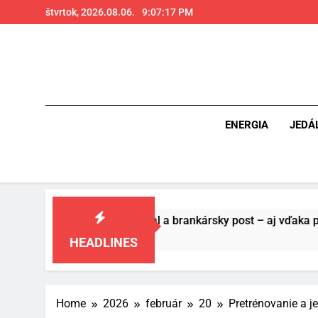
Skip
štvrtok, 2026.08.06.
9:07:18 PM
to
content
ENERGIA
JEDÁ
ou pre futbal a brankársky post – aj vďaka produktom z Temu
HEADLINES
Home
2026
február
20
Pretrénovanie a j