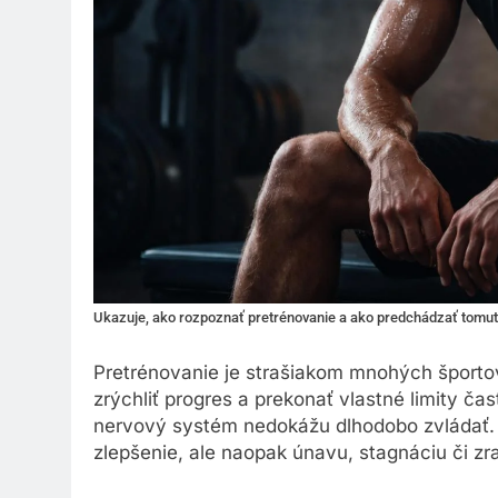
Ukazuje, ako rozpoznať pretrénovanie a ako predchádzať tomut
Pretrénovanie je strašiakom mnohých športo
zrýchliť progres a prekonať vlastné limity ča
nervový systém nedokážu dlhodobo zvládať. 
zlepšenie, ale naopak únavu, stagnáciu či zr