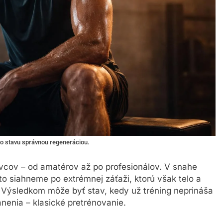
o stavu správnou regeneráciou.
vcov – od amatérov až po profesionálov. V snahe
sto siahneme po extrémnej záťaži, ktorú však telo a
Výsledkom môže byť stav, kedy už tréning neprináša
anenia – klasické pretrénovanie.