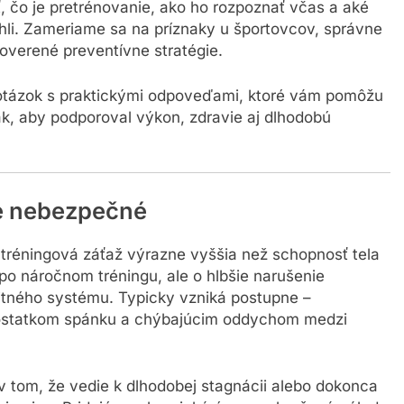
ť, čo je pretrénovanie, ako ho rozpoznať včas a aké
hli. Zameriame sa na príznaky u športovcov, správne
 overené preventívne stratégie.
 otázok s praktickými odpoveďami, ktoré vám pomôžu
tak, aby podporoval výkon, zdravie aj dlhodobú
je nebezpečné
e tréningová záťaž výrazne vyššia než schopnosť tela
po náročnom tréningu, ale o hlbšie narušenie
tného systému. Typicky vzniká postupne –
dostatkom spánku a chýbajúcim oddychom medzi
 tom, že vedie k dlhodobej stagnácii alebo dokonca