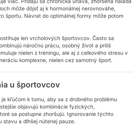
je viac. Pridajú sa chronická únava, zhoršená nálada
adoch môže dôjsť aj k hormonálnej nerovnováhe,
zo športu. Návrat do optimálnej formy môže potom
ostihuje len vrcholových športovcov. Často sa
ombinujú náročnú prácu, osobný život a príliš
uluje nielen z tréningu, ale aj z celkového stresu v
eneráciu komplexne, nielen cez samotný šport.
nia u športovcov
 je kľúčom k tomu, aby sa z drobného problému
stejšie objavujú kombinácie fyzických,
ré sa postupne zhoršujú. Ignorovanie týchto
 stavu a dlhšej nútenej pauze.