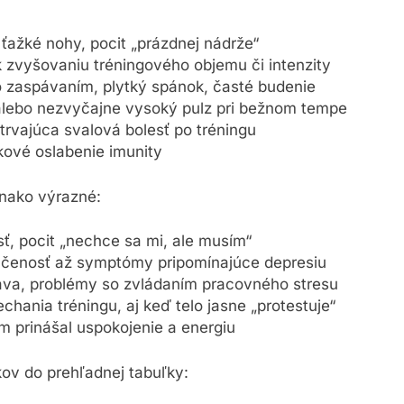
ťažké nohy, pocit „prázdnej nádrže“
 zvyšovaniu tréningového objemu či intenzity
 zaspávaním, plytký spánok, časté budenie
lebo nezvyčajne vysoký pulz pri bežnom tempe
e trvajúca svalová bolesť po tréningu
kové oslabenie imunity
vnako výrazné:
ť, pocit „nechce sa mi, ale musím“
ľúčenosť až symptómy pripomínajúce depresiu
va, problémy so zvládaním pracovného stresu
chania tréningu, aj keď telo jasne „protestuje“
ým prinášal uspokojenie a energiu
kov do prehľadnej tabuľky: