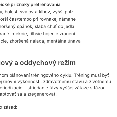
ické príznaky pretrénovania
 bolesti svalov a kĺbov, vyšší pulz
horší čas/tempo pri rovnakej námahe
zhoršený spánok, slabá chuť do jedla
ané infekcie, dlhšie hojenie zranení
ácie, zhoršená nálada, mentálna únava
gový a oddychový režim
nom plánovaní tréningového cyklu. Tréning musí byť
ej úrovni výkonnosti, zdravotnému stavu a životnému
periodizácie – striedanie fázy vyššej záťaže s fázou
daptovať sa a zregenerovať.
o zásad: