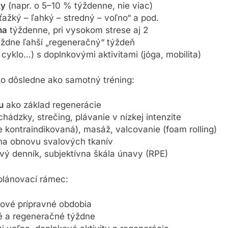
ty
(napr. o 5–10 % týždenne, nie viac)
ťažký – ľahký – stredný – voľno“ a pod.
na
týždenne, pri vysokom strese aj 2
ždne ľahší „regeneračný“ týždeň
cyklo…) s doplnkovými aktivitami (jóga, mobilita)
o dôsledne ako samotný tréning:
u
ako základ regenerácie
hádzky, strečing, plávanie v nízkej intenzite
je kontraindikovaná), masáž, valcovanie (foam rolling)
a obnovu svalových tkanív
vý denník, subjektívna škála únavy (RPE)
plánovací rámec:
čové prípravné obdobia
é a regeneračné týždne