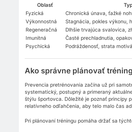
Oblasť
Typ
Fyzická
Chronická únava, ťažké nohy,
Výkonnostná
Stagnácia, pokles výkonu, 
Regeneračná
Dlhšie trvajúca svalovica, 
Imunitná
Časté prechladnutia, opakov
Psychická
Podráždenosť, strata motiv
Ako správne plánovať trénin
Prevencia pretrénovania začína už pri samot
systematický, postupný a primeraný aktuáln
štýlu športovca. Dôležité je poznať princípy 
relatívneho odľahčenia, aby telo malo čas a
Pri plánovaní tréningu pomáha držať sa týcht