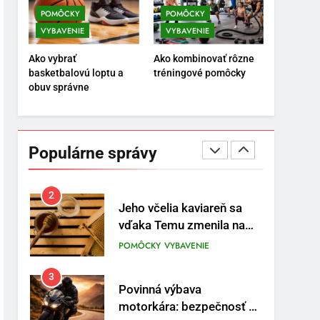
POMÔCKY
VYBAVENIE
POMÔCKY
POMÔCKY
VYBAVENIE
VYBAVENIE
8
Najlepšie doplnky pre
Ako vybrať
Ako kombinovať rôzne
motocyklistov na dlhé
basketbalovú loptu a
tréningové pomôcky
trasy
ENERGIA
VYBAVENIE
obuv správne
1
Osemročný Adrián dobýva
sociálne siete vášňou pre
Populárne správy
futbal a brankársky post –
POMÔCKY
VYBAVENIE
aj vďaka produktom z
Temu
2
Jeho včelia kaviareň sa
vďaka Temu zmenila na
prívetivú oázu
POMÔCKY
VYBAVENIE
3
Povinná výbava
motorkára: bezpečnosť na