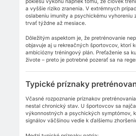
poklesu výkonu napriek tomu, že človek trénu
a vyššie riziko zranenia. V extrémnych príp
oslabeniu imunity a psychickému vyhoreniu 
trvať týždne až mesiace.
Dôležitým aspektom je, že pretrénovanie nep
objavuje aj u rekreačných športovcov, ktorí k
ambiciózny tréningový plán. Preťaženie sa kum
živote – preto je potrebné pozerať sa na reg
Typické príznaky pretrénova
Včasné rozpoznanie príznakov pretrénovania
nestal chronický stav. U športovcov sa najča
výkonnostných a psychických symptómov, kto
signálov väčšinou vedie k ďalšiemu zhoršeniu
Medzi typické príznaky patria: