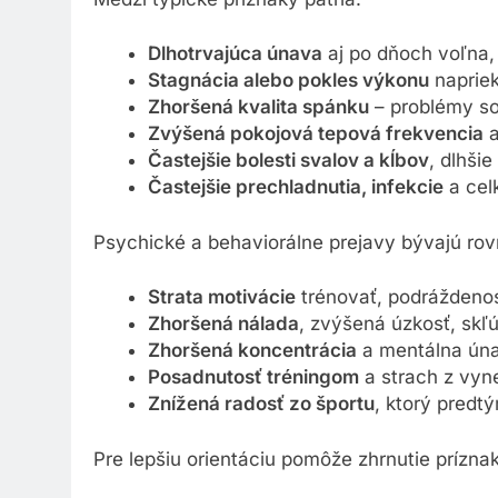
Dlhotrvajúca únava
aj po dňoch voľna, 
Stagnácia alebo pokles výkonu
napriek
Zhoršená kvalita spánku
– problémy so
Zvýšená pokojová tepová frekvencia
a
Častejšie bolesti svalov a kĺbov
, dlhši
Častejšie prechladnutia, infekcie
a cel
Psychické a behaviorálne prejavy bývajú ro
Strata motivácie
trénovať, podráždenos
Zhoršená nálada
, zvýšená úzkosť, sk
Zhoršená koncentrácia
a mentálna úna
Posadnutosť tréningom
a strach z vyne
Znížená radosť zo športu
, ktorý predt
Pre lepšiu orientáciu pomôže zhrnutie prízna