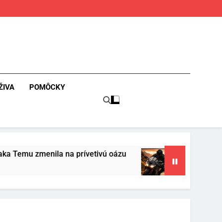
ŽIVA
POMÔCKY
na prívetivú oázu
Povinná výbava motorkára:
3 Mesiace Ago