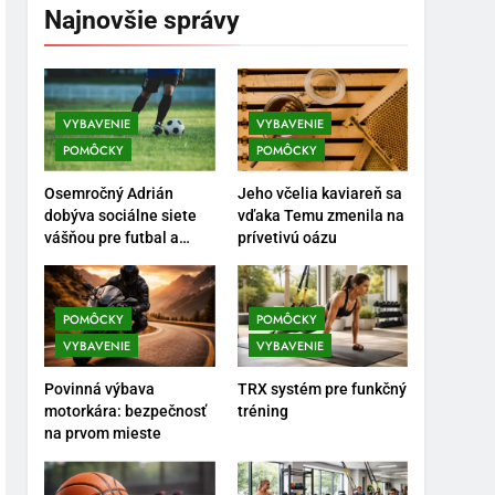
Najnovšie správy
VYBAVENIE
VYBAVENIE
POMÔCKY
POMÔCKY
5
Ako vybrať basketbalovú
Osemročný Adrián
Jeho včelia kaviareň sa
loptu a obuv správne
dobýva sociálne siete
vďaka Temu zmenila na
vášňou pre futbal a
prívetivú oázu
POMÔCKY
VYBAVENIE
brankársky post – aj
vďaka produktom z
6
Temu
Ako kombinovať rôzne
POMÔCKY
POMÔCKY
tréningové pomôcky
VYBAVENIE
VYBAVENIE
POMÔCKY
VYBAVENIE
Povinná výbava
TRX systém pre funkčný
motorkára: bezpečnosť
tréning
7
na prvom mieste
Pomôcky na cvičenie
brucha