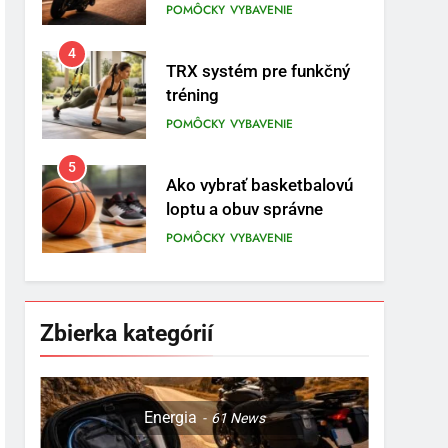
prvom mieste
POMÔCKY
VYBAVENIE
4
TRX systém pre funkčný
tréning
POMÔCKY
VYBAVENIE
5
Ako vybrať basketbalovú
loptu a obuv správne
POMÔCKY
VYBAVENIE
6
Ako kombinovať rôzne
tréningové pomôcky
Zbierka kategórií
POMÔCKY
VYBAVENIE
7
Pomôcky na cvičenie
Energia
61
News
brucha