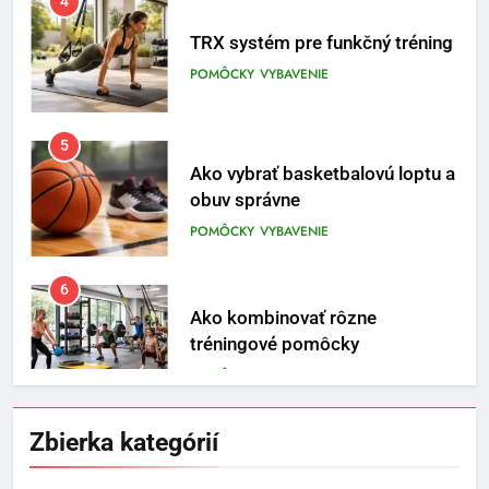
TRX systém pre funkčný tréning
POMÔCKY
VYBAVENIE
5
Ako vybrať basketbalovú loptu a
obuv správne
POMÔCKY
VYBAVENIE
6
Ako kombinovať rôzne
tréningové pomôcky
POMÔCKY
VYBAVENIE
7
Pomôcky na cvičenie brucha
Zbierka kategórií
POMÔCKY
VYBAVENIE