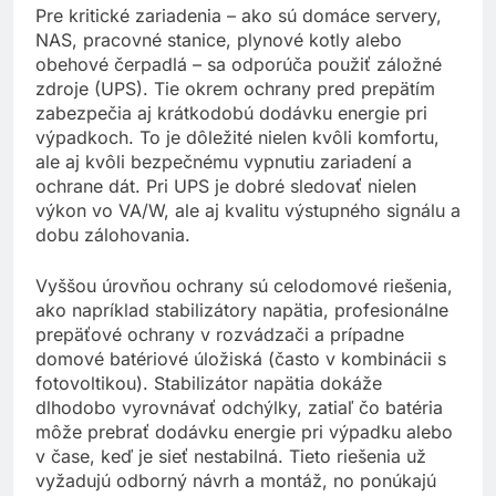
Pre kritické zariadenia – ako sú domáce servery,
NAS, pracovné stanice, plynové kotly alebo
obehové čerpadlá – sa odporúča použiť záložné
zdroje (UPS). Tie okrem ochrany pred prepätím
zabezpečia aj krátkodobú dodávku energie pri
výpadkoch. To je dôležité nielen kvôli komfortu,
ale aj kvôli bezpečnému vypnutiu zariadení a
ochrane dát. Pri UPS je dobré sledovať nielen
výkon vo VA/W, ale aj kvalitu výstupného signálu a
dobu zálohovania.
Vyššou úrovňou ochrany sú celodomové riešenia,
ako napríklad stabilizátory napätia, profesionálne
prepäťové ochrany v rozvádzači a prípadne
domové batériové úložiská (často v kombinácii s
fotovoltikou). Stabilizátor napätia dokáže
dlhodobo vyrovnávať odchýlky, zatiaľ čo batéria
môže prebrať dodávku energie pri výpadku alebo
v čase, keď je sieť nestabilná. Tieto riešenia už