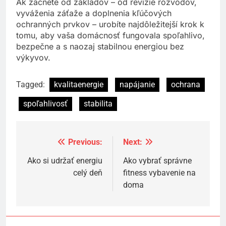
Ak začnete od základov – od revízie rozvodov,
vyváženia záťaže a doplnenia kľúčových
ochranných prvkov – urobíte najdôležitejší krok k
tomu, aby vaša domácnosť fungovala spoľahlivo,
bezpečne a s naozaj stabilnou energiou bez
výkyvov.
Tagged:
kvalitaenergie
napájanie
ochrana
spoľahlivosť
stabilita
Previous:
Next:
Navigácia
v
Ako si udržať energiu
Ako vybrať správne
celý deň
fitness vybavenie na
článku
doma