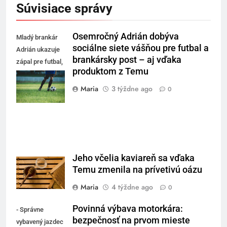
Súvisiace správy
Osemročný Adrián dobýva
Mladý brankár
sociálne siete vášňou pre futbal a
Adrián ukazuje
brankársky post – aj vďaka
zápal pre futbal,
produktom z Temu
sledujú ho
fanúšikovia a
Maria
3 týždne ago
0
rodičia.
Jeho včelia kaviareň sa vďaka
Temu zmenila na prívetivú oázu
Maria
4 týždne ago
0
Povinná výbava motorkára:
- Správne