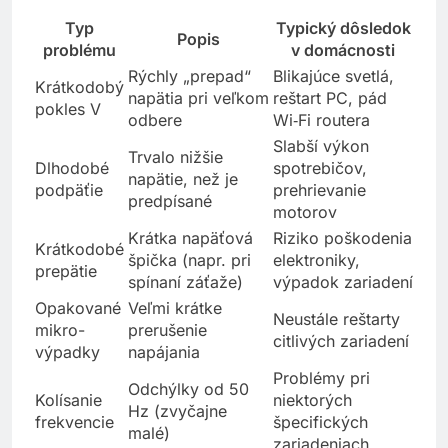
Prehľad typov porúch a ich dôsledkov
Typ
Typický dôsledok
Popis
problému
v domácnosti
Rýchly „prepad“
Blikajúce svetlá,
Krátkodobý
napätia pri veľkom
reštart PC, pád
pokles V
odbere
Wi‑Fi routera
Slabší výkon
Trvalo nižšie
Dlhodobé
spotrebičov,
napätie, než je
podpäťie
prehrievanie
predpísané
motorov
Krátka napäťová
Riziko poškodenia
Krátkodobé
špička (napr. pri
elektroniky,
prepätie
spínaní záťaže)
výpadok zariadení
Opakované
Veľmi krátke
Neustále reštarty
mikro-
prerušenie
citlivých zariadení
výpadky
napájania
Problémy pri
Odchýlky od 50
Kolísanie
niektorých
Hz (zvyčajne
frekvencie
špecifických