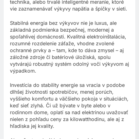
meracie prístroje od elektrikára/revízneho
technika, alebo trvalé inteligentné meranie, ktoré
vie zaznamenávať výkyvy napätia a špičky v sieti.
Stabilná energia bez výkyvov nie je luxus, ale
základná podmienka bezpečnej, modernej a
spoľahlivej domácnosti. Kvalitná elektroinštalácia,
rozumné rozdelenie záťaže, vhodne zvolené
ochranné prvky a – tam, kde to dáva zmysel – aj
záložné zdroje či batériové úložiská, spolu
vytvárajú robustný systém odolný voči výkyvom aj
výpadkom.
Investícia do stability energie sa vracia v podobe
dlhšej životnosti spotrebičov, menej porúch,
vyššieho komfortu a väčšieho pokoja v situáciách,
keď sieť zlyhá. Či už bývate v byte alebo v
rodinnom dome, oplatí sa nad elektrinou uvažovať
nielen z pohľadu ceny za kilowatthodinu, ale aj z
hľadiska jej kvality.