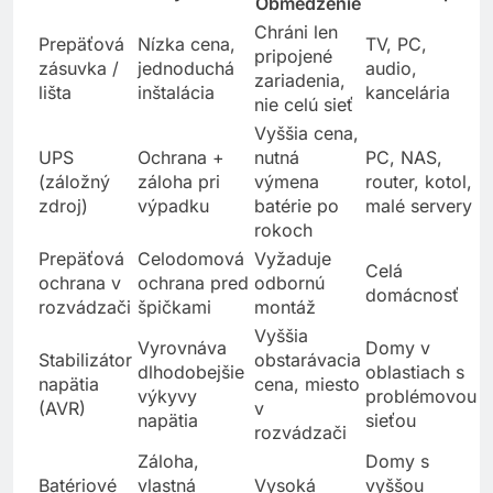
Riešenie
Výhoda
Vhodné pre
Obmedzenie
Chráni len
Prepäťová
Nízka cena,
TV, PC,
pripojené
zásuvka /
jednoduchá
audio,
zariadenia,
lišta
inštalácia
kancelária
nie celú sieť
Vyššia cena,
UPS
Ochrana +
nutná
PC, NAS,
(záložný
záloha pri
výmena
router, kotol,
zdroj)
výpadku
batérie po
malé servery
rokoch
Prepäťová
Celodomová
Vyžaduje
Celá
ochrana v
ochrana pred
odbornú
domácnosť
rozvádzači
špičkami
montáž
Vyššia
Vyrovnáva
Domy v
Stabilizátor
obstarávacia
dlhodobejšie
oblastiach s
napätia
cena, miesto
výkyvy
problémovou
(AVR)
v
napätia
sieťou
rozvádzači
Záloha,
Domy s