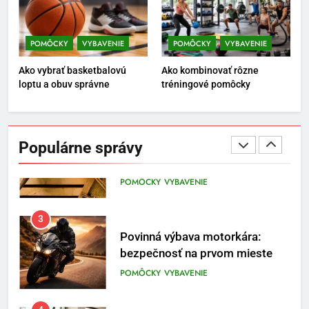
1
Osemročný Adrián dobýva
sociálne siete vášňou pre futbal
POMÔCKY
VYBAVENIE
POMÔCKY
VYBAVENIE
a brankársky post – aj vďaka
POMÔCKY
VYBAVENIE
Ako vybrať basketbalovú
Ako kombinovať rôzne
produktom z Temu
loptu a obuv správne
tréningové pomôcky
2
Jeho včelia kaviareň sa vďaka
Temu zmenila na prívetivú oázu
Populárne správy
POMÔCKY
VYBAVENIE
3
Povinná výbava motorkára:
bezpečnosť na prvom mieste
POMÔCKY
VYBAVENIE
4