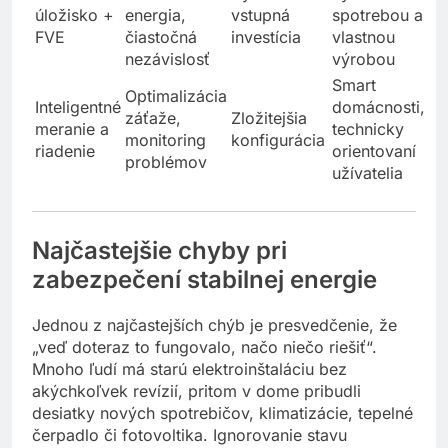
Batériové
vlastná
Vysoká
vyššou
úložisko +
energia,
vstupná
spotrebou a
FVE
čiastočná
investícia
vlastnou
nezávislosť
výrobou
Smart
Optimalizácia
Inteligentné
domácnosti,
záťaže,
Zložitejšia
meranie a
technicky
monitoring
konfigurácia
riadenie
orientovaní
problémov
užívatelia
Najčastejšie chyby pri
zabezpečení stabilnej energie
Jednou z najčastejších chýb je presvedčenie, že
„veď doteraz to fungovalo, načo niečo riešiť“.
Mnoho ľudí má starú elektroinštaláciu bez
akýchkoľvek revízií, pritom v dome pribudli
desiatky nových spotrebičov, klimatizácie, tepelné