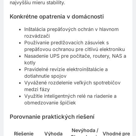
vyžadujú odborný návrh a montáž, no ponúkajú
najvyššiu mieru stability.
Konkrétne opatrenia v domácnosti
Inštalácia prepäťových ochrán v hlavnom
rozvádzači
Používanie predlžovacích zásuviek s
prepäťovou ochranou pre citlivú elektroniku
Nasadenie UPS pre počítače, routery, NAS a
kotly
Pravidelné revízie elektroinštalácie a
dotiahnutie spojov
Vyvážené rozdelenie veľkých spotrebičov
medzi fázy
Využitie inteligentných relé na riadenie a
obmedzovanie špičiek
Porovnanie praktických riešení
Nevýhoda /