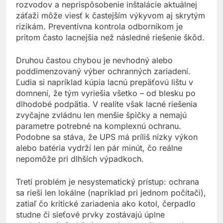
čerpadlo či fotovoltika. Ignorovanie stavu
rozvodov a neprispôsobenie inštalácie aktuálnej
záťaži môže viesť k častejším výkyvom aj skrytým
rizikám. Preventívna kontrola odborníkom je
pritom často lacnejšia než následné riešenie škôd.
Druhou častou chybou je nevhodný alebo
poddimenzovaný výber ochranných zariadení.
Ľudia si napríklad kúpia lacnú prepäťovú lištu v
domnení, že tým vyriešia všetko – od blesku po
dlhodobé podpätia. V realite však lacné riešenia
zvyčajne zvládnu len menšie špičky a nemajú
parametre potrebné na komplexnú ochranu.
Podobne sa stáva, že UPS má príliš nízky výkon
alebo batéria vydrží len pár minút, čo reálne
nepomôže pri dlhších výpadkoch.
Tretí problém je nesystematický prístup: ochrana
sa rieši len lokálne (napríklad pri jednom počítači),
zatiaľ čo kritické zariadenia ako kotol, čerpadlo