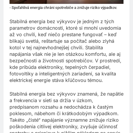
- Spoľahlivá energia chráni spotrebiče a znižuje riziko výpadkov.
Stabilná energia bez výkyvov je jedným z tých
parametrov domácnosti, ktoré si mnohí uvedomia
až vo chvíli, keď niečo prestane fungovať – keď
blikajú svetlá, reštartuje sa počítač alebo zlyhá
kotol v tej najnevhodnejšej chvíli. Stabilita
napájania však nie je len otázkou komfortu, ale aj
bezpečnosti a životnosti spotrebičov. V prostredí,
kde pribúda elektroniky, tepelných čerpadiel,
fotovoltiky a inteligentných zariadení, sa kvalita
elektrickej energie stáva kľúčovou témou.
Stabilná energia bez výkyvov znamená, že napätie
a frekvencia v sieti sa držia v úzkom,
predpísanom rozsahu a nedochádza k častým
poklesom, nábehom či krátkodobým výpadkom.
Takéto „čisté“ napájanie významne znižuje riziko
poškodenia citlivej elektroniky, zvyšuje účinnosť