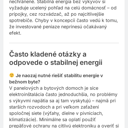
studne či sieťové prvky zostávajú úplne
nechránené. Stabilná energia bez výkyvov si
vyžaduje ucelený pohľad na celú domácnosť – od
prípojky, cez rozvádzač, až po najcitlivejšie
spotrebiče. Chyby v koncepcii často vedú k tomu,
že investované peniaze neprinesú očakávaný
efekt.
Často kladené otázky a
odpovede o stabilnej energii
Je naozaj nutné riešiť stabilitu energie v
bežnom byte?
V panelových a bytových domoch je síce
elektroinštalácia často jednoduchšia, no problémy
s výkyvmi napätia sa aj tam vyskytujú – najmä pri
starších rozvodoch a pri veľkom zaťažení
spoločnej siete (výťahy, dielne v pivniciach,
klimatizácie). Minimálne sa oplatí použiť