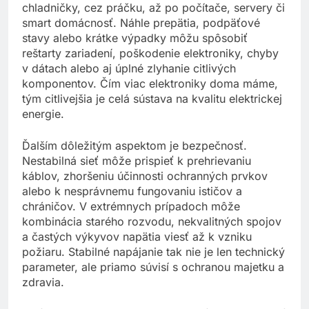
prevádzky všetkých domácich spotrebičov – od
chladničky, cez práčku, až po počítače, servery či
smart domácnosť. Náhle prepätia, podpäťové
stavy alebo krátke výpadky môžu spôsobiť
reštarty zariadení, poškodenie elektroniky, chyby
v dátach alebo aj úplné zlyhanie citlivých
komponentov. Čím viac elektroniky doma máme,
tým citlivejšia je celá sústava na kvalitu elektrickej
energie.
Ďalším dôležitým aspektom je bezpečnosť.
Nestabilná sieť môže prispieť k prehrievaniu
káblov, zhoršeniu účinnosti ochranných prvkov
alebo k nesprávnemu fungovaniu ističov a
chráničov. V extrémnych prípadoch môže
kombinácia starého rozvodu, nekvalitných spojov
a častých výkyvov napätia viesť až k vzniku
požiaru. Stabilné napájanie tak nie je len technický
parameter, ale priamo súvisí s ochranou majetku a
zdravia.