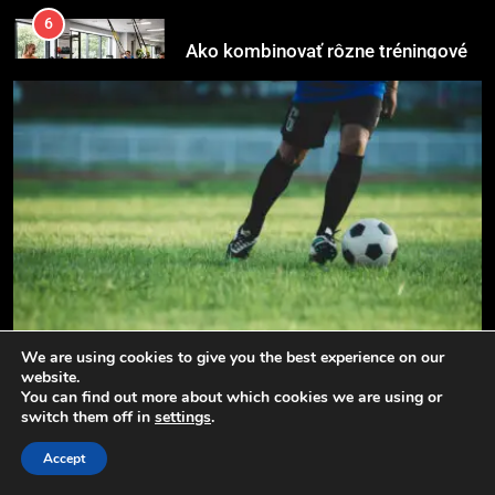
pomôcky
POMÔCKY
VYBAVENIE
7
Pomôcky na cvičenie brucha
POMÔCKY
VYBAVENIE
8
Najlepšie doplnky pre
motocyklistov na dlhé trasy
ENERGIA
VYBAVENIE
We are using cookies to give you the best experience on our
VYBAVENIE
POMÔCKY
website.
1
You can find out more about which cookies we are using or
Osemročný Adrián dobýva sociálne siete vášňou pre
switch them off in
settings
.
Osemročný Adrián dobýva
futbal a brankársky post – aj vďaka produktom z Temu
sociálne siete vášňou pre futbal a
Accept
brankársky post – aj vďaka
POMÔCKY
VYBAVENIE