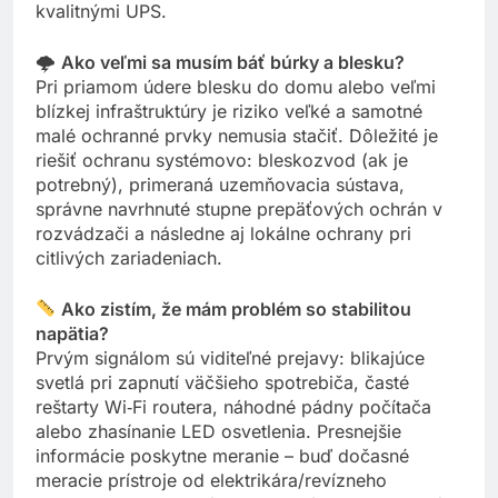
Väčšina domácností vystačí s jedným až dvomi
kvalitnými UPS.
🌩
Ako veľmi sa musím báť búrky a blesku?
Pri priamom údere blesku do domu alebo veľmi
blízkej infraštruktúry je riziko veľké a samotné
malé ochranné prvky nemusia stačiť. Dôležité je
riešiť ochranu systémovo: bleskozvod (ak je
potrebný), primeraná uzemňovacia sústava,
správne navrhnuté stupne prepäťových ochrán v
rozvádzači a následne aj lokálne ochrany pri
citlivých zariadeniach.
Ako zistím, že mám problém so stabilitou
napätia?
Prvým signálom sú viditeľné prejavy: blikajúce
svetlá pri zapnutí väčšieho spotrebiča, časté
reštarty Wi‑Fi routera, náhodné pádny počítača
alebo zhasínanie LED osvetlenia. Presnejšie
informácie poskytne meranie – buď dočasné