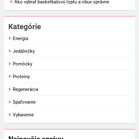
Ako vybrať basketbalovú loptu a obuv správne
Kategórie
Energia
Jedálničky
Pomôcky
Proteíny
Regenerácia
Spaľovanie
Vybavenie
5
Ako vybrať basketbalovú loptu a
obuv správne