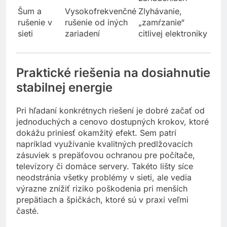
malé)
zariadeniach
Šum a
Vysokofrekvenčné
Zlyhávanie,
rušenie v
rušenie od iných
„zamŕzanie“
sieti
zariadení
citlivej elektroniky
Praktické riešenia na dosiahnutie
stabilnej energie
Pri hľadaní konkrétnych riešení je dobré začať od
jednoduchých a cenovo dostupných krokov, ktoré
dokážu priniesť okamžitý efekt. Sem patrí
napríklad využívanie kvalitných predlžovacích
zásuviek s prepäťovou ochranou pre počítače,
televízory či domáce servery. Takéto lišty síce
neodstránia všetky problémy v sieti, ale vedia
výrazne znížiť riziko poškodenia pri menších
prepätiach a špičkách, ktoré sú v praxi veľmi
časté.