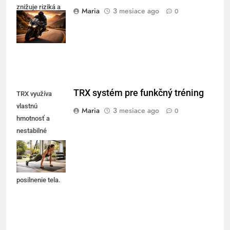
bezpečnosť na prvom mieste
vybavený jazdec
znižuje riziká a
Maria
3 mesiace ago
0
zvyšuje komfort
jazdy.
TRX systém pre funkčný tréning
TRX využíva
vlastnú
Maria
3 mesiace ago
0
hmotnosť a
nestabilné
zavesené
prostredie na
efektívne
posilnenie tela.