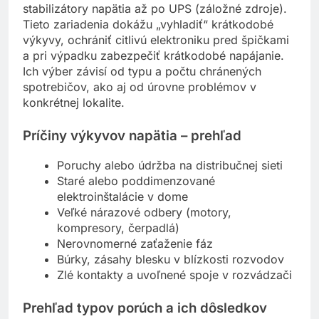
stabilizačné prvky – od prepäťových ochrán cez
stabilizátory napätia až po UPS (záložné zdroje).
Tieto zariadenia dokážu „vyhladiť“ krátkodobé
výkyvy, ochrániť citlivú elektroniku pred špičkami
a pri výpadku zabezpečiť krátkodobé napájanie.
Ich výber závisí od typu a počtu chránených
spotrebičov, ako aj od úrovne problémov v
konkrétnej lokalite.
Príčiny výkyvov napätia – prehľad
Poruchy alebo údržba na distribučnej sieti
Staré alebo poddimenzované
elektroinštalácie v dome
Veľké nárazové odbery (motory,
kompresory, čerpadlá)
Nerovnomerné zaťaženie fáz
Búrky, zásahy blesku v blízkosti rozvodov
Zlé kontakty a uvoľnené spoje v rozvádzači