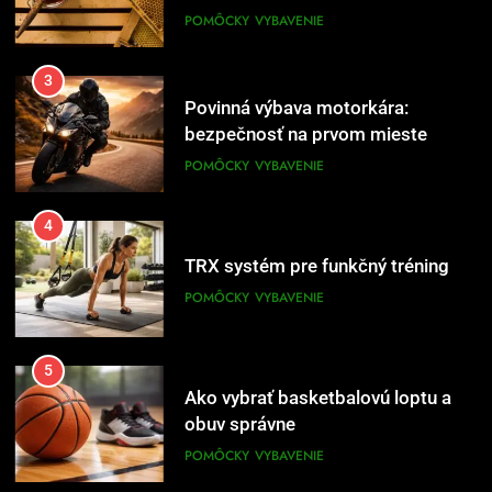
3
Povinná výbava motorkára:
bezpečnosť na prvom mieste
POMÔCKY
VYBAVENIE
4
TRX systém pre funkčný tréning
POMÔCKY
VYBAVENIE
5
Ako vybrať basketbalovú loptu a
obuv správne
POMÔCKY
VYBAVENIE
6
Ako kombinovať rôzne tréningové