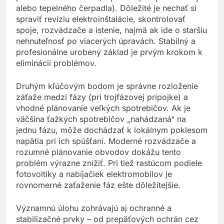
pri väčších odberoch (napríklad pri spustení rúry
alebo tepelného čerpadla). Dôležité je nechať si
spraviť revíziu elektroinštalácie, skontrolovať
spoje, rozvádzače a istenie, najmä ak ide o staršiu
nehnuteľnosť po viacerých úpravách. Stabilný a
profesionálne urobený základ je prvým krokom k
eliminácii problémov.
Druhým kľúčovým bodom je správne rozloženie
záťaže medzi fázy (pri trojfázovej prípojke) a
vhodné plánovanie veľkých spotrebičov. Ak je
väčšina ťažkých spotrebičov „nahádzaná“ na
jednu fázu, môže dochádzať k lokálnym poklesom
napätia pri ich spúšťaní. Moderné rozvádzače a
rozumné plánovanie obvodov dokážu tento
problém výrazne znížiť. Pri tiež rastúcom podiele
fotovoltiky a nabíjačiek elektromobilov je
rovnomerné zaťaženie fáz ešte dôležitejšie.
Významnú úlohu zohrávajú aj ochranné a