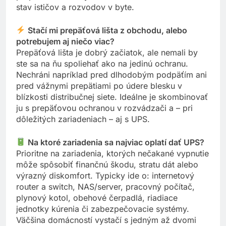
prepäťové ochrany na citlivú elektroniku a overiť si
stav ističov a rozvodov v byte.
Stačí mi prepäťová lišta z obchodu, alebo
potrebujem aj niečo viac?
Prepäťová lišta je dobrý začiatok, ale nemali by
ste sa na ňu spoliehať ako na jedinú ochranu.
Nechráni napríklad pred dlhodobým podpäťím ani
pred vážnymi prepätiami po údere blesku v
blízkosti distribučnej siete. Ideálne je skombinovať
ju s prepäťovou ochranou v rozvádzači a – pri
dôležitých zariadeniach – aj s UPS.
Na ktoré zariadenia sa najviac oplatí dať UPS?
Prioritne na zariadenia, ktorých nečakané vypnutie
môže spôsobiť finančnú škodu, stratu dát alebo
výrazný diskomfort. Typicky ide o: internetový
router a switch, NAS/server, pracovný počítač,
plynový kotol, obehové čerpadlá, riadiace
jednotky kúrenia či zabezpečovacie systémy.