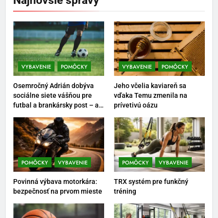
Najnovšie správy
POMÔCKY
VYBAVENIE
6
Ako kombinovať rôzne
tréningové pomôcky
VYBAVENIE
POMÔCKY
VYBAVENIE
POMÔCKY
POMÔCKY
VYBAVENIE
Osemročný Adrián dobýva
Jeho včelia kaviareň sa
7
sociálne siete vášňou pre
vďaka Temu zmenila na
futbal a brankársky post – aj
prívetivú oázu
Pomôcky na cvičenie brucha
vďaka produktom z Temu
POMÔCKY
VYBAVENIE
8
POMÔCKY
VYBAVENIE
POMÔCKY
VYBAVENIE
Najlepšie doplnky pre
Povinná výbava motorkára:
TRX systém pre funkčný
motocyklistov na dlhé trasy
bezpečnosť na prvom mieste
tréning
ENERGIA
VYBAVENIE