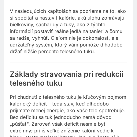
V nasledujúcich kapitolách sa pozrieme na to, ako
si spočítať a nastaviť kalórie, akú úlohu zohrávajú
bielkoviny, sacharidy a tuky, ako z týchto
informácií postaviť reálne jedlá na tanieri a čomu
sa radšej vyhnúť. Cieľom nie je dokonalosť, ale
udržateľný systém, ktorý vám pomôže dlhodobo
držať nižšie percento telesného tuku.
Základy stravovania pri redukcii
telesného tuku
Pri chudnutí z telesného tuku je kľúčovým pojmom
kalorický deficit – teda stav, keď dlhodobo
prijímate menej energie, ako vaše telo spotrebuje.
Bez deficitu sa tuk jednoducho nemá dôvod
„púšťať“. Zároveň však deficit nesmie byť
extrémny; príliš veľké zníženie kalórií vedie k