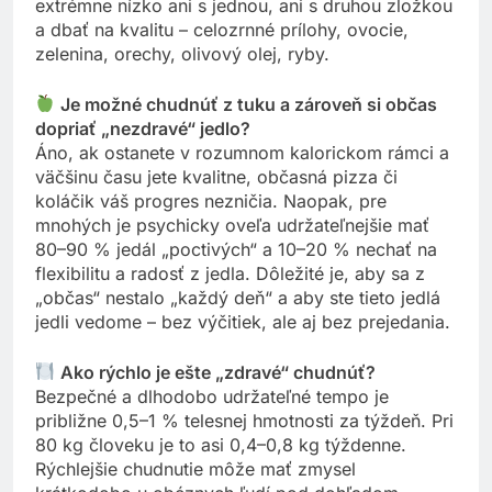
extrémne nízko ani s jednou, ani s druhou zložkou
a dbať na kvalitu – celozrnné prílohy, ovocie,
zelenina, orechy, olivový olej, ryby.
Je možné chudnúť z tuku a zároveň si občas
dopriať „nezdravé“ jedlo?
Áno, ak ostanete v rozumnom kalorickom rámci a
väčšinu času jete kvalitne, občasná pizza či
koláčik váš progres nezničia. Naopak, pre
mnohých je psychicky oveľa udržateľnejšie mať
80–90 % jedál „poctivých“ a 10–20 % nechať na
flexibilitu a radosť z jedla. Dôležité je, aby sa z
„občas“ nestalo „každý deň“ a aby ste tieto jedlá
jedli vedome – bez výčitiek, ale aj bez prejedania.
Ako rýchlo je ešte „zdravé“ chudnúť?
Bezpečné a dlhodobo udržateľné tempo je
približne 0,5–1 % telesnej hmotnosti za týždeň. Pri
80 kg človeku je to asi 0,4–0,8 kg týždenne.
Rýchlejšie chudnutie môže mať zmysel