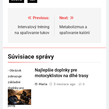
Previous:
Next:
Navigácia
v
Intervalový tréning
Metabolizmus a
na spaľovanie tukov
spaľovanie kalórií
článku
Súvisiace správy
Najlepšie doplnky pre
- Obrázok
motocyklistov na dlhé trasy
zobrazuje
základné
Maria
3 mesiace ago
0
doplnky pre
pohodlné a
bezpečné dlhé
jazdy.