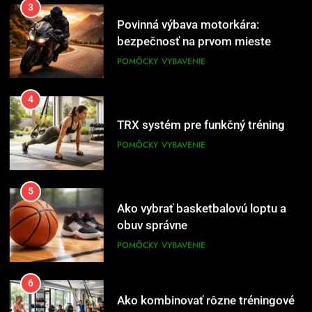
Povinná výbava motorkára:
bezpečnosť na prvom mieste
POMÔCKY
VYBAVENIE
4
TRX systém pre funkčný tréning
POMÔCKY
VYBAVENIE
5
Ako vybrať basketbalovú loptu a
obuv správne
POMÔCKY
VYBAVENIE
6
Ako kombinovať rôzne tréningové
pomôcky