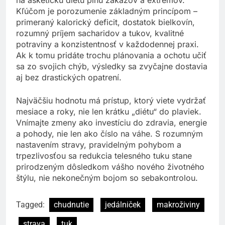
Kľúčom je porozumenie základným princípom –
primeraný kalorický deficit, dostatok bielkovín,
rozumný príjem sacharidov a tukov, kvalitné
potraviny a konzistentnosť v každodennej praxi.
Ak k tomu pridáte trochu plánovania a ochotu učiť
sa zo svojich chýb, výsledky sa zvyčajne dostavia
aj bez drastických opatrení.
Najväčšiu hodnotu má prístup, ktorý viete vydržať
mesiace a roky, nie len krátku „diétu“ do plaviek.
Vnímajte zmeny ako investíciu do zdravia, energie
a pohody, nie len ako číslo na váhe. S rozumným
nastavením stravy, pravidelným pohybom a
trpezlivosťou sa redukcia telesného tuku stane
prirodzeným dôsledkom vášho nového životného
štýlu, nie nekonečným bojom so sebakontrolou.
Tagged:
chudnutie
jedálniček
makroživiny
strava
tuk