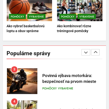
1
Osemročný Adrián dobýva
sociálne siete vášňou pre futbal
POMÔCKY
VYBAVENIE
POMÔCKY
VYBAVENIE
a brankársky post – aj vďaka
POMÔCKY
VYBAVENIE
Ako vybrať basketbalovú
Ako kombinovať rôzne
produktom z Temu
loptu a obuv správne
tréningové pomôcky
2
Jeho včelia kaviareň sa vďaka
Temu zmenila na prívetivú oázu
Populárne správy
POMÔCKY
VYBAVENIE
3
Povinná výbava motorkára:
bezpečnosť na prvom mieste
POMÔCKY
VYBAVENIE
4