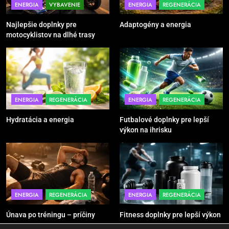
ENERGIA
VYBAVENIE
ENERGIA
REGENERÁCIA
obuv správne
Najlepšie doplnky pre
Adaptogény a energia
POMÔCKY
VYBAVENIE
motocyklistov na dlhé trasy
6
Ako kombinovať rôzne tréningové
pomôcky
POMÔCKY
VYBAVENIE
ENERGIA
REGENERÁCIA
ENERGIA
REGENERÁCIA
Hydratácia a energia
Futbalové doplnky pre lepší
7
výkon na ihrisku
Pomôcky na cvičenie brucha
POMÔCKY
VYBAVENIE
8
ENERGIA
REGENERÁCIA
ENERGIA
REGENERÁCIA
Najlepšie doplnky pre
motocyklistov na dlhé trasy
Únava po tréningu – príčiny
Fitness doplnky pre lepší výkon
ENERGIA
VYBAVENIE