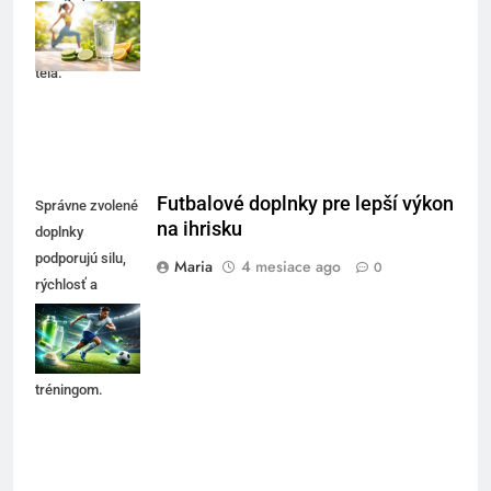
koncentráciu a
celkovú vitalitu
tela.
Futbalové doplnky pre lepší výkon
Správne zvolené
na ihrisku
doplnky
podporujú silu,
Maria
4 mesiace ago
0
rýchlosť a
regeneráciu
spolu s
kvalitným
tréningom.