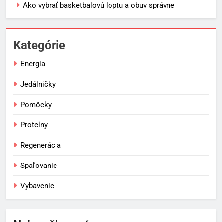
Ako vybrať basketbalovú loptu a obuv správne
Kategórie
Energia
Jedálničky
Pomôcky
Proteíny
Regenerácia
Spaľovanie
Vybavenie
5
Ako vybrať basketbalovú loptu a
obuv správne