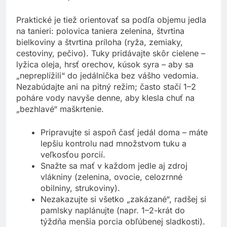
Praktické je tiež orientovať sa podľa objemu jedla
na tanieri: polovica taniera zelenina, štvrtina
bielkoviny a štvrtina príloha (ryža, zemiaky,
cestoviny, pečivo). Tuky pridávajte skôr cielene –
lyžica oleja, hrsť orechov, kúsok syra – aby sa
„nepreplížili“ do jedálnička bez vášho vedomia.
Nezabúdajte ani na pitný režim; často stačí 1–2
poháre vody navyše denne, aby klesla chuť na
„bezhlavé“ maškrtenie.
Pripravujte si aspoň časť jedál doma – máte
lepšiu kontrolu nad množstvom tuku a
veľkosťou porcií.
Snažte sa mať v každom jedle aj zdroj
vlákniny (zelenina, ovocie, celozrnné
obilniny, strukoviny).
Nezakazujte si všetko „zakázané“, radšej si
pamlsky naplánujte (napr. 1–2-krát do
týždňa menšia porcia obľúbenej sladkosti).