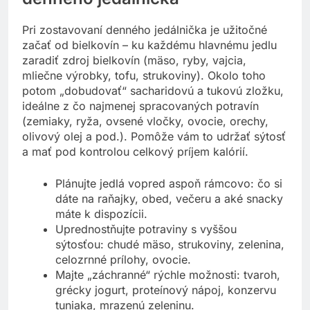
Pri zostavovaní denného jedálnička je užitočné
začať od bielkovín – ku každému hlavnému jedlu
zaradiť zdroj bielkovín (mäso, ryby, vajcia,
mliečne výrobky, tofu, strukoviny). Okolo toho
potom „dobudovať“ sacharidovú a tukovú zložku,
ideálne z čo najmenej spracovaných potravín
(zemiaky, ryža, ovsené vločky, ovocie, orechy,
olivový olej a pod.). Pomôže vám to udržať sýtosť
a mať pod kontrolou celkový príjem kalórií.
Plánujte jedlá vopred aspoň rámcovo: čo si
dáte na raňajky, obed, večeru a aké snacky
máte k dispozícii.
Uprednostňujte potraviny s vyššou
sýtosťou: chudé mäso, strukoviny, zelenina,
celozrnné prílohy, ovocie.
Majte „záchranné“ rýchle možnosti: tvaroh,
grécky jogurt, proteínový nápoj, konzervu
tuniaka, mrazenú zeleninu.