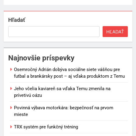
Hľadať
HĽADAŤ
Najnovšie príspevky
Osemročný Adrián dobýva sociálne siete vášňou pre
futbal a brankársky post – aj vďaka produktom z Temu
Jeho včelia kaviareň sa vďaka Temu zmenila na
prívetivú oázu
Povinná výbava motorkára: bezpečnosť na prvom
mieste
TRX systém pre funkčný tréning