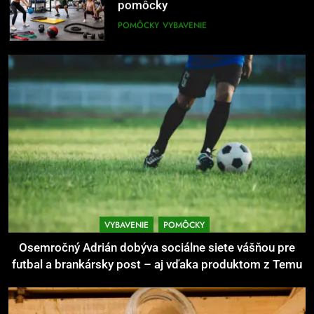
POMÔCKY
VYBAVENIE
7
Pomôcky na cvičenie brucha
POMÔCKY
VYBAVENIE
8
Najlepšie doplnky pre
motocyklistov na dlhé trasy
ENERGIA
VYBAVENIE
VYBAVENIE
POMÔCKY
1
Osemročný Adrián dobýva sociálne siete vášňou pre
Osemročný Adrián dobýva
futbal a brankársky post – aj vďaka produktom z Temu
sociálne siete vášňou pre futbal a
brankársky post – aj vďaka
POMÔCKY
VYBAVENIE
produktom z Temu