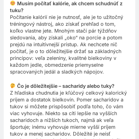
Musím počítať kalórie, ak chcem schudnúť z
tuku?
Počítanie kalórií nie je nutnosť, ale je to užitočný
tréningový nástroj, ako získať prehľad o tom,
koľko vlastne jete. Mnohým stačí pár týždňov
sledovania, aby získali „oko“ na porcie a potom
prejdú na intuitívnejší prístup. Ak nechcete nič
počítať, je o to dôležitejšie držať sa základných
princípov: veľa zeleniny, kvalitné bielkoviny v
každom jedle, obmedzenie priemyselne
spracovaných jedál a sladkých nápojov.
Čo je dôležitejšie – sacharidy alebo tuky?
Z hľadiska chudnutia je kľúčový celkový kalorický
príjem a dostatok bielkovín. Pomer sacharidov a
tukov si môžete prispôsobiť podľa toho, čo vám
viac vyhovuje. Niekto sa cíti lepšie na vyšších
sacharidoch a nižších tukoch, najmä ak veľa
športuje; inému vyhovuje mierne vyšší príjem
tukov a menej sacharidov. Dôležité je neísť