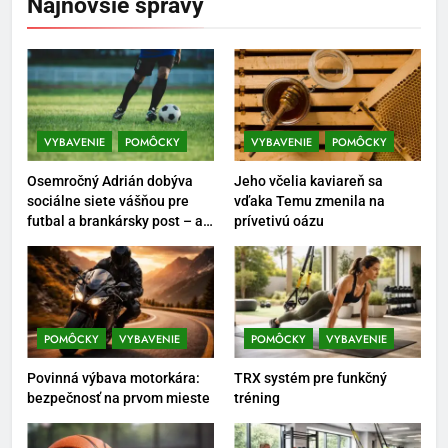
Najnovšie správy
POMÔCKY
VYBAVENIE
6
Ako kombinovať rôzne
tréningové pomôcky
VYBAVENIE
POMÔCKY
VYBAVENIE
POMÔCKY
POMÔCKY
VYBAVENIE
Osemročný Adrián dobýva
Jeho včelia kaviareň sa
7
sociálne siete vášňou pre
vďaka Temu zmenila na
futbal a brankársky post – aj
prívetivú oázu
Pomôcky na cvičenie brucha
vďaka produktom z Temu
POMÔCKY
VYBAVENIE
8
POMÔCKY
VYBAVENIE
POMÔCKY
VYBAVENIE
Najlepšie doplnky pre
Povinná výbava motorkára:
TRX systém pre funkčný
motocyklistov na dlhé trasy
bezpečnosť na prvom mieste
tréning
ENERGIA
VYBAVENIE