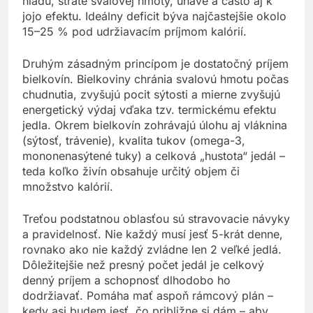
hladu, strate svalovej hmoty, únave a často aj k
jojo efektu. Ideálny deficit býva najčastejšie okolo
15–25 % pod udržiavacím príjmom kalórií.
Druhým zásadným princípom je dostatočný príjem
bielkovín. Bielkoviny chránia svalovú hmotu počas
chudnutia, zvyšujú pocit sýtosti a mierne zvyšujú
energetický výdaj vďaka tzv. termickému efektu
jedla. Okrem bielkovín zohrávajú úlohu aj vláknina
(sýtosť, trávenie), kvalita tukov (omega-3,
mononenasýtené tuky) a celková „hustota“ jedál –
teda koľko živín obsahuje určitý objem či
množstvo kalórií.
Treťou podstatnou oblasťou sú stravovacie návyky
a pravidelnosť. Nie každý musí jesť 5-krát denne,
rovnako ako nie každý zvládne len 2 veľké jedlá.
Dôležitejšie než presný počet jedál je celkový
denný príjem a schopnosť dlhodobo ho
dodržiavať. Pomáha mať aspoň rámcový plán –
kedy asi budem jesť, čo približne si dám – aby