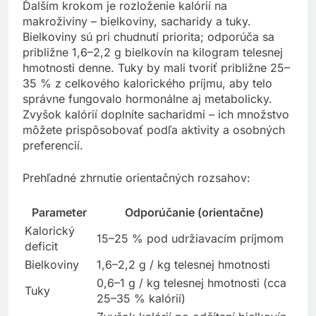
Ďalším krokom je rozloženie kalórií na
makroživiny – bielkoviny, sacharidy a tuky.
Bielkoviny sú pri chudnutí priorita; odporúča sa
približne 1,6–2,2 g bielkovín na kilogram telesnej
hmotnosti denne. Tuky by mali tvoriť približne 25–
35 % z celkového kalorického príjmu, aby telo
správne fungovalo hormonálne aj metabolicky.
Zvyšok kalórií doplníte sacharidmi – ich množstvo
môžete prispôsobovať podľa aktivity a osobných
preferencií.
Prehľadné zhrnutie orientačných rozsahov:
Parameter
Odporúčanie (orientačne)
Kalorický
15–25 % pod udržiavacím príjmom
deficit
Bielkoviny
1,6–2,2 g / kg telesnej hmotnosti
0,6–1 g / kg telesnej hmotnosti (cca
Tuky
25–35 % kalórií)