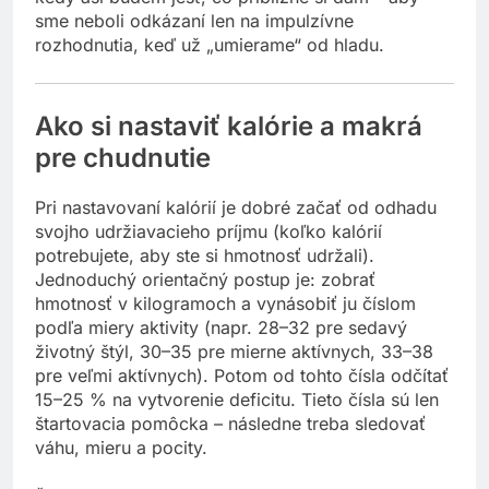
sme neboli odkázaní len na impulzívne
rozhodnutia, keď už „umierame“ od hladu.
Ako si nastaviť kalórie a makrá
pre chudnutie
Pri nastavovaní kalórií je dobré začať od odhadu
svojho udržiavacieho príjmu (koľko kalórií
potrebujete, aby ste si hmotnosť udržali).
Jednoduchý orientačný postup je: zobrať
hmotnosť v kilogramoch a vynásobiť ju číslom
podľa miery aktivity (napr. 28–32 pre sedavý
životný štýl, 30–35 pre mierne aktívnych, 33–38
pre veľmi aktívnych). Potom od tohto čísla odčítať
15–25 % na vytvorenie deficitu. Tieto čísla sú len
štartovacia pomôcka – následne treba sledovať
váhu, mieru a pocity.