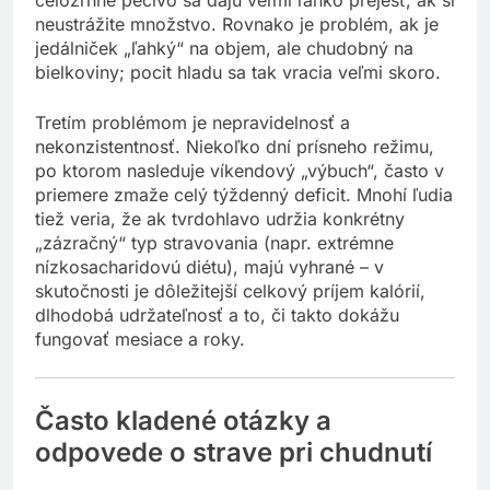
neustrážite množstvo. Rovnako je problém, ak je
jedálniček „ľahký“ na objem, ale chudobný na
bielkoviny; pocit hladu sa tak vracia veľmi skoro.
Tretím problémom je nepravidelnosť a
nekonzistentnosť. Niekoľko dní prísneho režimu,
po ktorom nasleduje víkendový „výbuch“, často v
priemere zmaže celý týždenný deficit. Mnohí ľudia
tiež veria, že ak tvrdohlavo udržia konkrétny
„zázračný“ typ stravovania (napr. extrémne
nízkosacharidovú diétu), majú vyhrané – v
skutočnosti je dôležitejší celkový príjem kalórií,
dlhodobá udržateľnosť a to, či takto dokážu
fungovať mesiace a roky.
Často kladené otázky a
odpovede o strave pri chudnutí