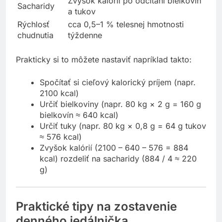
Zvyšok kalórií po odčítaní bielkovín
Sacharidy
a tukov
Rýchlosť
cca 0,5–1 % telesnej hmotnosti
chudnutia
týždenne
Prakticky si to môžete nastaviť napríklad takto:
Spočítať si cieľový kalorický príjem (napr.
2100 kcal)
Určiť bielkoviny (napr. 80 kg × 2 g = 160 g
bielkovín ≈ 640 kcal)
Určiť tuky (napr. 80 kg × 0,8 g = 64 g tukov
≈ 576 kcal)
Zvyšok kalórií (2100 – 640 – 576 = 884
kcal) rozdeliť na sacharidy (884 / 4 ≈ 220
g)
Praktické tipy na zostavenie
denného jedálnička