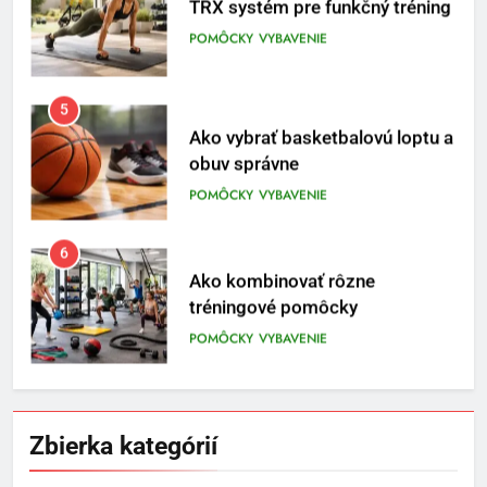
TRX systém pre funkčný tréning
POMÔCKY
VYBAVENIE
5
Ako vybrať basketbalovú loptu a
obuv správne
POMÔCKY
VYBAVENIE
6
Ako kombinovať rôzne
tréningové pomôcky
POMÔCKY
VYBAVENIE
7
Pomôcky na cvičenie brucha
Zbierka kategórií
POMÔCKY
VYBAVENIE