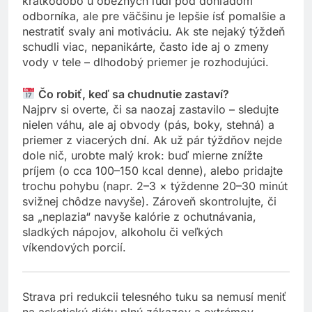
krátkodobo u obéznych ľudí pod dohľadom
odborníka, ale pre väčšinu je lepšie ísť pomalšie a
nestratiť svaly ani motiváciu. Ak ste nejaký týždeň
schudli viac, nepanikárte, často ide aj o zmeny
vody v tele – dlhodobý priemer je rozhodujúci.
Čo robiť, keď sa chudnutie zastaví?
Najprv si overte, či sa naozaj zastavilo – sledujte
nielen váhu, ale aj obvody (pás, boky, stehná) a
priemer z viacerých dní. Ak už pár týždňov nejde
dole nič, urobte malý krok: buď mierne znížte
príjem (o cca 100–150 kcal denne), alebo pridajte
trochu pohybu (napr. 2–3 × týždenne 20–30 minút
svižnej chôdze navyše). Zároveň skontrolujte, či
sa „neplazia“ navyše kalórie z ochutnávania,
sladkých nápojov, alkoholu či veľkých
víkendových porcií.
Strava pri redukcii telesného tuku sa nemusí meniť
na asketickú diétu plnú zákazov a extrémov.