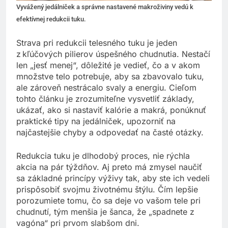
Vyvážený jedálniček a správne nastavené makroživiny vedú k
efektívnej redukcii tuku.
Strava pri redukcii telesného tuku je jeden
z kľúčových pilierov úspešného chudnutia. Nestačí
len „jesť menej“, dôležité je vedieť, čo a v akom
množstve telo potrebuje, aby sa zbavovalo tuku,
ale zároveň nestrácalo svaly a energiu. Cieľom
tohto článku je zrozumiteľne vysvetliť základy,
ukázať, ako si nastaviť kalórie a makrá, ponúknuť
praktické tipy na jedálniček, upozorniť na
najčastejšie chyby a odpovedať na časté otázky.
Redukcia tuku je dlhodobý proces, nie rýchla
akcia na pár týždňov. Aj preto má zmysel naučiť
sa základné princípy výživy tak, aby ste ich vedeli
prispôsobiť svojmu životnému štýlu. Čím lepšie
porozumiete tomu, čo sa deje vo vašom tele pri
chudnutí, tým menšia je šanca, že „spadnete z
vagóna“ pri prvom slabšom dni.