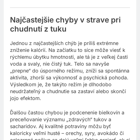
Najčastejšie chyby v strave pri
chudnutí z tuku
Jednou z najčastejších chýb je príliš extrémne
zníženie kalórií. Na začiatku to síce môže viesť k
rýchlemu úbytku hmotnosti, ale tá je z veľkej časti
voda a svaly, nie čistý tuk. Telo sa navyše
„prepne“ do úsporného režimu, zníži sa spontánna
aktivita, zhorší sa výkonnosť a psychická pohoda.
Výsledkom je, že takýto režim je dlhodobo
neudržateľný a chudnutie sa zastaví alebo skončí
jojo efektom.
Ďalšou častou chybou je podcenenie bielkovín a
preceňovanie významu „zdravých“ tukov a
sacharidov. Aj kvalitné potraviny môžu byť
kaloricky veľmi husté – orechy, syry, avokádo či
celozrnné pečivo sa dajú veľmi ľahko prejesť, ak si