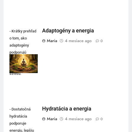
Adaptogény a energia
- Krátky prehľad
o tom, ako
Maria
4 mesiace ago
0
adaptogény
podporujú
energiu a
zvládanie
stresu.
Hydratácia a energia
- Dostatočná
hydratácia
Maria
4 mesiace ago
0
podporuje
energiu, lepšiu