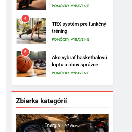
na prvom mieste
POMÔCKY
VYBAVENIE
4
TRX systém pre funkčný
tréning
POMÔCKY
VYBAVENIE
5
Ako vybrať basketbalovú
loptu a obuv správne
POMÔCKY
VYBAVENIE
6
Ako kombinovať rôzne
tréningové pomôcky
Zbierka kategórií
POMÔCKY
VYBAVENIE
7
Pomôcky na cvičenie
Energia
61
News
brucha