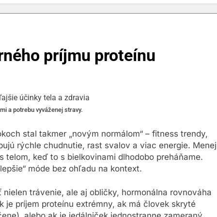
rného príjmu proteínu
mi a potrebu vyváženej stravy.
koch stal takmer „novým normálom“ – fitness trendy,
ujú rýchle chudnutie, rast svalov a viac energie. Menej
e s telom, keď to s bielkovinami dlhodobo preháňame.
= lepšie“ móde bez ohľadu na kontext.
 nielen trávenie, ale aj obličky, hormonálna rovnováha
k je príjem proteínu extrémny, ak má človek skryté
čene), alebo ak je jedálniček jednostranne zameraný