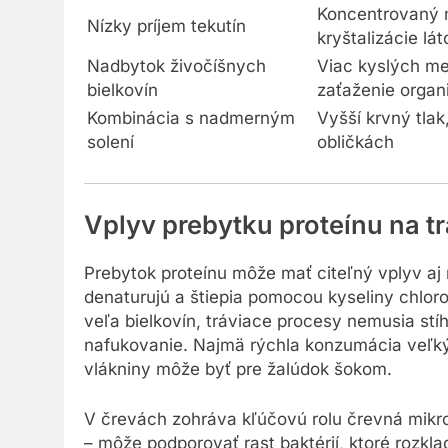
Koncentrovaný m
Nízky príjem tekutín
kryštalizácie lát
Nadbytok živočíšnych
Viac kyslých me
bielkovín
zaťaženie orga
Kombinácia s nadmerným
Vyšší krvný tlak
solení
obličkách
Vplyv prebytku proteínu na t
Prebytok proteínu môže mať citeľný vplyv aj 
denaturujú a štiepia pomocou kyseliny chloro
veľa bielkovín, tráviace procesy nemusia stíh
nafukovanie. Najmä rýchla konzumácia veľký
vlákniny môže byť pre žalúdok šokom.
V črevách zohráva kľúčovú rolu črevná mikro
– môže podporovať rast baktérií, ktoré rozkl