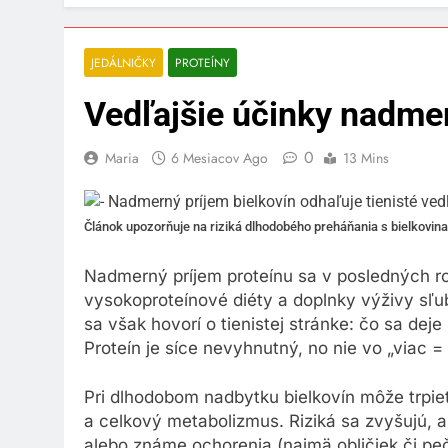
JEDÁLNIČKY
PROTEÍNY
Vedľajšie účinky nadme
0
Maria
6 Mesiacov Ago
13 Mins
Článok upozorňuje na riziká dlhodobého preháňania s bielkovina
Nadmerný príjem proteínu sa v posledných ro
vysokoproteínové diéty a doplnky výživy sľub
sa však hovorí o tienistej stránke: čo sa dej
Proteín je síce nevyhnutný, no nie vo „viac 
Pri dlhodobom nadbytku bielkovín môže trpieť
a celkový metabolizmus. Riziká sa zvyšujú, a
alebo známe ochorenia (najmä obličiek či pe