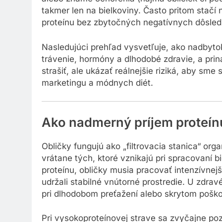
takmer len na bielkoviny. Často pritom stačí
proteínu bez zbytočných negatívnych dôsled
Nasledujúci prehľad vysvetľuje, ako nadbyto
trávenie, hormóny a dlhodobé zdravie, a prin
strašiť, ale ukázať reálnejšie riziká, aby sme
marketingu a módnych diét.
Ako nadmerný príjem proteínu
Obličky fungujú ako „filtrovacia stanica“ o
vrátane tých, ktoré vznikajú pri spracovaní
proteínu, obličky musia pracovať intenzívnejš
udržali stabilné vnútorné prostredie. U zdr
pri dlhodobom preťažení alebo skrytom poškode
Pri vysokoproteínovej strave sa zvyčajne poz