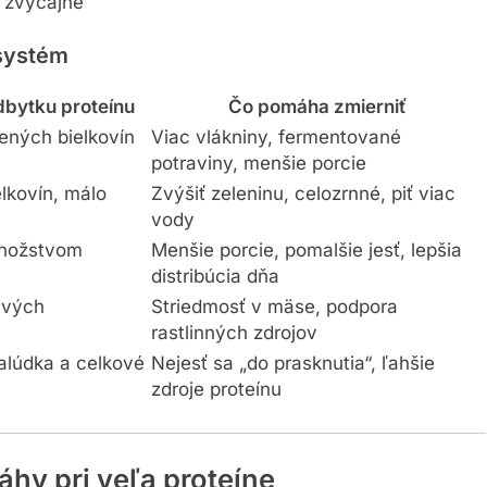
o zvyčajne
 systém
bytku proteínu
Čo pomáha zmierniť
ených bielkovín
Viac vlákniny, fermentované
potraviny, menšie porcie
lkovín, málo
Zvýšiť zeleninu, celozrnné, piť viac
vody
množstvom
Menšie porcie, pomalšie jesť, lepšia
distribúcia dňa
ivých
Striedmosť v mäse, podpora
rastlinných zdrojov
lúdka a celkové
Nejesť sa „do prasknutia“, ľahšie
zdroje proteínu
hy pri veľa proteíne