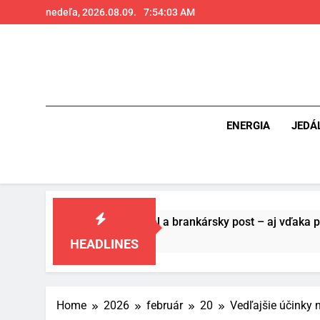
Skip
nedeľa, 2026.08.09.
7:54:04 AM
to
content
ENERGIA
JEDÁ
ášňou pre futbal a brankársky post – aj vďaka produktom z Te
HEADLINES
Home
2026
február
20
Vedľajšie účinky