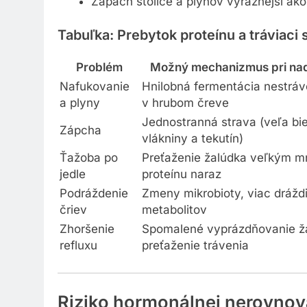
Zápach stolice a plynov výraznejší ak
Tabuľka: Prebytok proteínu a tráviaci
Problém
Možný mechanizmus pri nad
Nafukovanie
Hnilobná fermentácia nestráv
a plyny
v hrubom čreve
Jednostranná strava (veľa bie
Zápcha
vlákniny a tekutín)
Ťažoba po
Preťaženie žalúdka veľkým 
jedle
proteínu naraz
Podráždenie
Zmeny mikrobioty, viac drážd
čriev
metabolitov
Zhoršenie
Spomalené vyprázdňovanie ža
refluxu
preťaženie trávenia
Riziko hormonálnej nerovnová