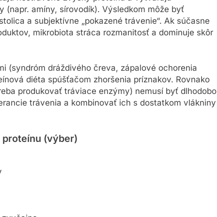
y (napr. amíny, sírovodík). Výsledkom môže byť
stolica a subjektívne „pokazené trávenie“. Ak súčasne
oduktov, mikrobiota stráca rozmanitosť a dominuje skôr
ťami (syndróm dráždivého čreva, zápalové ochorenia
teínová diéta spúšťačom zhoršenia príznakov. Rovnako
reba produkovať tráviace enzýmy) nemusí byť dlhodobo
lerancie trávenia a kombinovať ich s dostatkom vlákniny
 proteínu (výber)
v