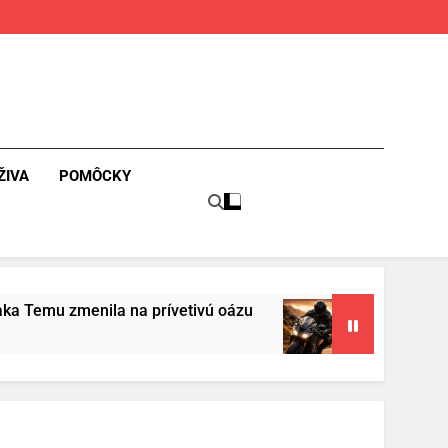
ŽIVA
POMÔCKY
a na prívetivú oázu
Povinná výbava motorkár
3 Mesiace Ago