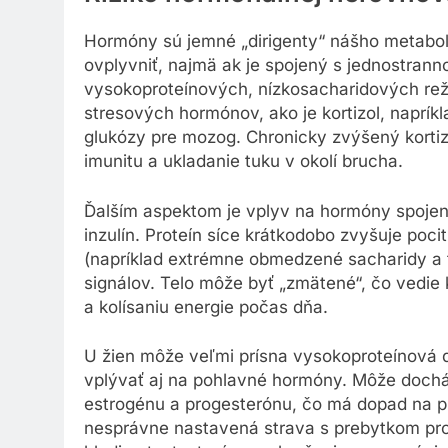
Hormóny sú jemné „dirigenty“ nášho metabo
ovplyvniť, najmä ak je spojený s jednostran
vysokoproteínových, nízkosacharidových r
stresových hormónov, ako je kortizol, naprík
glukózy pre mozog. Chronicky zvýšený kortiz
imunitu a ukladanie tuku v okolí brucha.
Ďalším aspektom je vplyv na hormóny spojené 
inzulín. Proteín síce krátkodobo zvyšuje poci
(napríklad extrémne obmedzené sacharidy a t
signálov. Telo môže byť „zmätené“, čo vedie
a kolísaniu energie počas dňa.
U žien môže veľmi prísna vysokoproteínová d
vplývať aj na pohlavné hormóny. Môže doch
estrogénu a progesterónu, čo má dopad na p
nesprávne nastavená strava s prebytkom prot