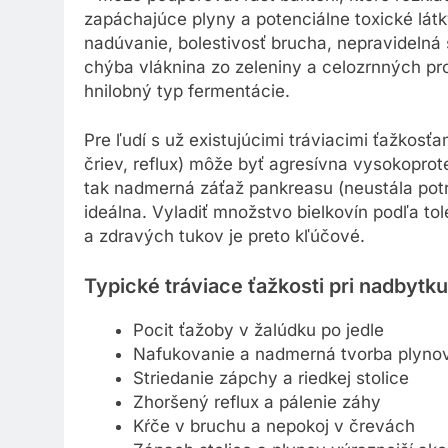
zapáchajúce plyny a potenciálne toxické látk
nadúvanie, bolestivosť brucha, nepravidelná 
chýba vláknina zo zeleniny a celozrnných pr
hnilobný typ fermentácie.
Pre ľudí s už existujúcimi tráviacimi ťažkos
čriev, reflux) môže byť agresívna vysokopro
tak nadmerná záťaž pankreasu (neustála pot
ideálna. Vyladiť množstvo bielkovín podľa to
a zdravých tukov je preto kľúčové.
Typické tráviace ťažkosti pri nadbytku
Pocit ťažoby v žalúdku po jedle
Nafukovanie a nadmerná tvorba plyno
Striedanie zápchy a riedkej stolice
Zhoršený reflux a pálenie záhy
Kŕče v bruchu a nepokoj v črevách