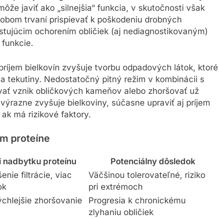
 môže javiť ako „silnejšia“ funkcia, v skutočnosti však
odobom trvaní prispievať k poškodeniu drobných
xistujúcim ochorením obličiek (aj nediagnostikovaným)
 funkcie.
príjem bielkovín zvyšuje tvorbu odpadových látok, ktoré
a tekutiny. Nedostatočný pitný režim v kombinácii s
ať vznik obličkových kameňov alebo zhoršovať už
 výrazne zvyšuje bielkoviny, súčasne upraviť aj príjem
 ak má rizikové faktory.
om proteíne
i nadbytku proteínu
Potenciálny dôsledok
nie filtrácie, viac
Väčšinou tolerovateľné, riziko
ok
pri extrémoch
rýchlejšie zhoršovanie
Progresia k chronickému
zlyhaniu obličiek