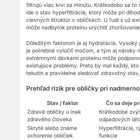
filtrujú viac krvi za minútu. Krátkodobo sa to
ide o stav hyperfiltrácie, ktorý môže pri dlh
cievnych štruktúr v obličkách. U ľudí s už e
môže nadbytok proteínu urýchliť zhoršovanie
Dôležitým faktorom je aj hydratácia. Vysoký 
je potrebné vylúčiť močom, a tým aj nároky n
extrémnymi dávkami proteínu môže podporov
existujúce problémy. Preto by mal každý, kto
tekutín a pravidelne sledovať zdravotný stav,
Prehľad rizík pre obličky pri nadmern
Stav / faktor
Čo sa deje pr
Zdravé obličky u inak
Krátkodobé zvýše
zdravého človeka
odpadových lát
Skryté alebo známe
Hyperfiltrácia, 
ochorenie obličiek
funkcie