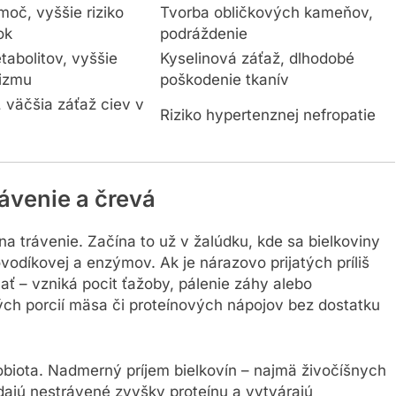
oč, vyššie riziko
Tvorba obličkových kameňov,
ok
podráždenie
tabolitov, vyššie
Kyselinová záťaž, dlhodobé
nizmu
poškodenie tkanív
, väčšia záťaž ciev v
Riziko hypertenznej nefropatie
rávenie a črevá
na trávenie. Začína to už v žalúdku, kde sa bielkoviny
vodíkovej a enzýmov. Ak je nárazovo prijatých príliš
ať – vzniká pocit ťažoby, pálenie záhy alebo
ch porcií mäsa či proteínových nápojov bez dostatku
biota. Nadmerný príjem bielkovín – najmä živočíšnych
adajú nestrávené zvyšky proteínu a vytvárajú