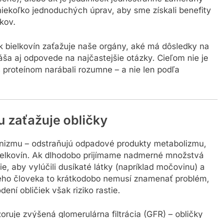
 niekoľko jednoduchých úprav, aby sme získali benefity
kov.
k bielkovín zaťažuje naše orgány, aké má dôsledky na
áša aj odpovede na najčastejšie otázky. Cieľom nie je
 s proteínom narábali rozumne – a nie len podľa
 zaťažuje obličky
rganizmu – odstraňujú odpadové produkty metabolizmu,
 bielkovín. Ak dlhodobo prijímame nadmerné množstvá
ie, aby vylúčili dusíkaté látky (napríklad močovinu) a
avého človeka to krátkodobo nemusí znamenať problém,
ní obličiek však riziko rastie.
oruje zvýšená glomerulárna filtrácia (GFR) – obličky