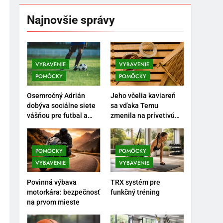
Najnovšie správy
VYBAVENIE
VYBAVENIE
POMÔCKY
POMÔCKY
5
Ako vybrať basketbalovú
Osemročný Adrián
Jeho včelia kaviareň
loptu a obuv správne
dobýva sociálne siete
sa vďaka Temu
POMÔCKY
VYBAVENIE
vášňou pre futbal a
zmenila na prívetivú
brankársky post – aj
oázu
vďaka produktom z
6
Ako kombinovať rôzne
Temu
POMÔCKY
POMÔCKY
tréningové pomôcky
VYBAVENIE
VYBAVENIE
POMÔCKY
VYBAVENIE
Povinná výbava
TRX systém pre
motorkára: bezpečnosť
funkčný tréning
7
Pomôcky na cvičenie
na prvom mieste
brucha