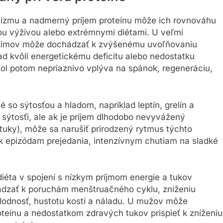
lizmu a nadmerný príjem proteínu môže ich rovnováhu
nou výživou alebo extrémnymi diétami. U veľmi
ežimov môže dochádzať k zvýšenému uvoľňovaniu
lad kvôli energetickému deficitu alebo nedostatku
ol potom nepriaznivo vplýva na spánok, regeneráciu,
so sýtosťou a hladom, napríklad leptín, grelín a
t sýtosťi, ale ak je príjem dlhodobo nevyvážený
uky), môže sa narušiť prirodzený rytmus týchto
 k epizódam prejedania, intenzívnym chutiam na sladké
iéta v spojení s nízkym príjmom energie a tukov
ádzať k poruchám menštruačného cyklu, zníženiu
lodnosť, hustotu kostí a náladu. U mužov môže
eínu a nedostatkom zdravých tukov prispieť k zníženiu