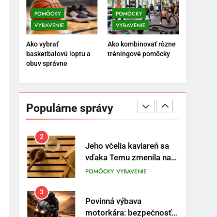
POMÔCKY
VYBAVENIE
POMÔCKY
POMÔCKY
VYBAVENIE
VYBAVENIE
8
Najlepšie doplnky pre
Ako vybrať
Ako kombinovať rôzne
motocyklistov na dlhé
basketbalovú loptu a
tréningové pomôcky
trasy
ENERGIA
VYBAVENIE
obuv správne
1
Osemročný Adrián
dobýva sociálne siete
Populárne správy
vášňou pre futbal a
POMÔCKY
VYBAVENIE
brankársky post – aj
vďaka produktom z
2
Jeho včelia kaviareň sa
Temu
vďaka Temu zmenila na
prívetivú oázu
POMÔCKY
VYBAVENIE
3
Povinná výbava
motorkára: bezpečnosť