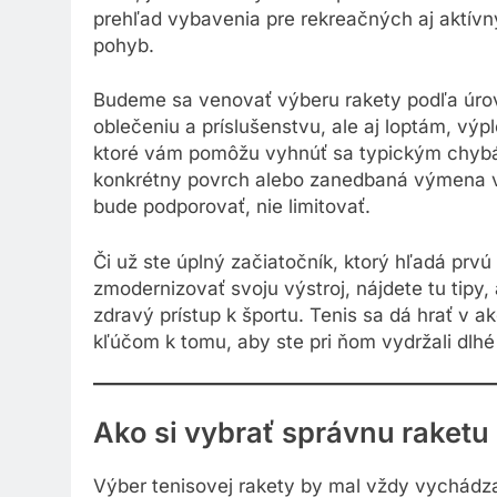
prehľad vybavenia pre rekreačných aj aktív
pohyb.
Budeme sa venovať výberu rakety podľa úrov
oblečeniu a príslušenstvu, ale aj loptám, vý
ktoré vám pomôžu vyhnúť sa typickým chybám
konkrétny povrch alebo zanedbaná výmena v
bude podporovať, nie limitovať.
Či už ste úplný začiatočník, ktorý hľadá prvú
zmodernizovať svoju výstroj, nájdete tu tipy,
zdravý prístup k športu. Tenis sa dá hrať v
kľúčom k tomu, aby ste pri ňom vydržali dlh
Ako si vybrať správnu raketu
Výber tenisovej rakety by mal vždy vychádzať 