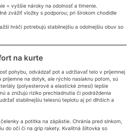
nie = vyššie nároky na odolnosť a tlmenie.
dné zvážiť vložky s podporou; pri širokom chodidle
žší hráči potrebujú stabilnejšiu a odolnejšiu obuv so
ort na kurte
sť pohybu, odvádzať pot a udržiavať telo v príjemnej
a príjemne na dotyk, ale rýchlo nasiaknu potom, sú
eriály (polyesterové a elastické zmesi) lepšie
ú a znižujú riziko prechladnutia či podráždenia
držať stabilnejšiu telesnú teplotu aj pri dlhších a
, čelenky a potítka na zápästie. Chránia pred slnkom,
 do očí či na grip rakety. Kvalitná šiltovka so