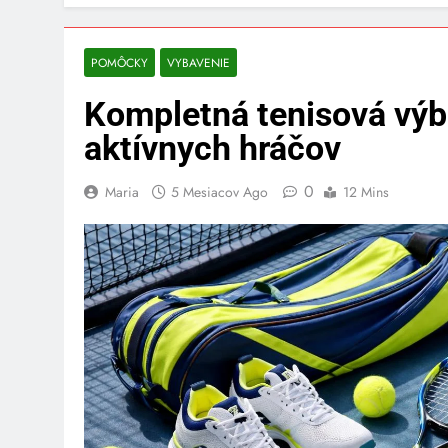
POMÔCKY
VYBAVENIE
Kompletná tenisová výb
aktívnych hráčov
0
Maria
5 Mesiacov Ago
12 Mins