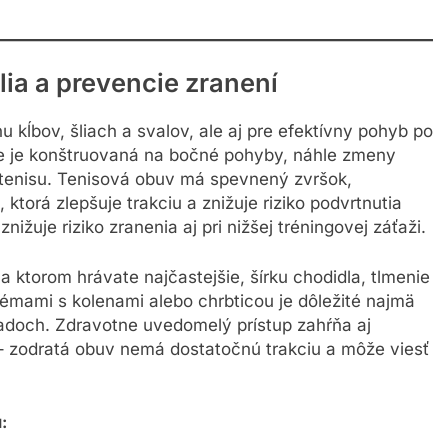
ia a prevencie zranení
 kĺbov, šliach a svalov, ale aj pre efektívny pohyb po
ie je konštruovaná na bočné pohyby, náhle zmeny
 tenisu. Tenisová obuv má spevnený zvršok,
 ktorá zlepšuje trakciu a znižuje riziko podvrtnutia
žuje riziko zranenia aj pri nižšej tréningovej záťaži.
a ktorom hrávate najčastejšie, šírku chodidla, tlmenie
blémami s kolenami alebo chrbticou je dôležité najmä
opadoch. Zdravotne uvedomelý prístup zahŕňa aj
– zodratá obuv nemá dostatočnú trakciu a môže viesť
: