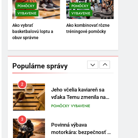
motocyklistov na dlhé
POMÔCKY
POMÔCKY
trasy
ENERGIA
VYBAVENIE
VYBAVENIE
VYBAVENIE
1
Ako vybrať
Ako kombinovať rôzne
Osemročný Adrián dobýva
basketbalovú loptu a
tréningové pomôcky
sociálne siete vášňou pre
obuv správne
futbal a brankársky post –
POMÔCKY
VYBAVENIE
aj vďaka produktom z
Temu
2
Jeho včelia kaviareň sa
Populárne správy
vďaka Temu zmenila na
prívetivú oázu
POMÔCKY
VYBAVENIE
3
Povinná výbava
motorkára: bezpečnosť na
prvom mieste
POMÔCKY
VYBAVENIE
4
TRX systém pre funkčný