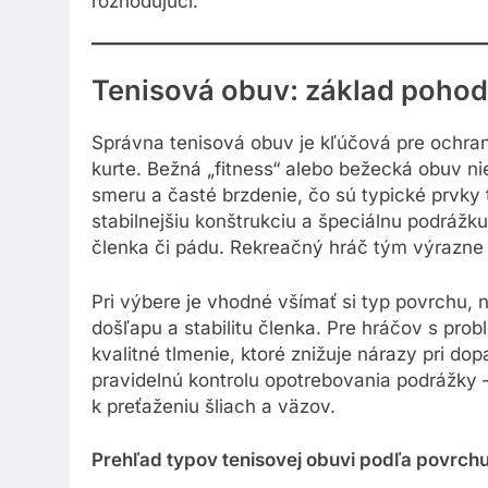
rozhodujúci.
Tenisová obuv: základ pohodl
Správna tenisová obuv je kľúčová pre ochranu
kurte. Bežná „fitness“ alebo bežecká obuv n
smeru a časté brzdenie, čo sú typické prvky
stabilnejšiu konštrukciu a špeciálnu podrážku,
členka či pádu. Rekreačný hráč tým výrazne zni
Pri výbere je vhodné všímať si typ povrchu, n
došľapu a stabilitu členka. Pre hráčov s pro
kvalitné tlmenie, ktoré znižuje nárazy pri d
pravidelnú kontrolu opotrebovania podrážky 
k preťaženiu šliach a väzov.
Prehľad typov tenisovej obuvi podľa povrchu