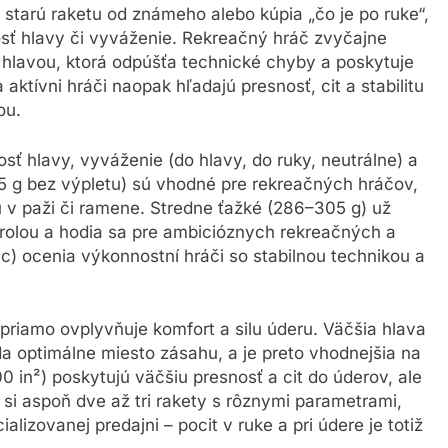
 starú raketu od známeho alebo kúpia „čo je po ruke“,
osť hlavy či vyváženie. Rekreačný hráč zvyčajne
u hlavou, ktorá odpúšťa technické chyby a poskytuje
a aktívni hráči naopak hľadajú presnosť, cit a stabilitu
ou.
ť hlavy, vyváženie (do hlavy, do ruky, neutrálne) a
85 g bez výpletu) sú vhodné pre rekreačných hráčov,
u v paži či ramene. Stredne ťažké (286–305 g) už
trolou a hodia sa pre ambicióznych rekreačných a
c) ocenia výkonnostní hráči so stabilnou technikou a
priamo ovplyvňuje komfort a silu úderu. Väčšia hlava
eda optimálne miesto zásahu, a je preto vhodnejšia na
 in²) poskytujú väčšiu presnosť a cit do úderov, ale
si aspoň dve až tri rakety s rôznymi parametrami,
alizovanej predajni – pocit v ruke a pri údere je totiž