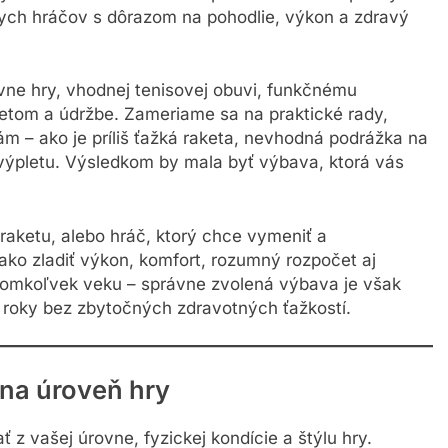
nych hráčov s dôrazom na pohodlie, výkon a zdravý
ne hry, vhodnej tenisovej obuvi, funkčnému
pletom a údržbe. Zameriame sa na praktické rady,
 – ako je príliš ťažká raketa, nevhodná podrážka na
ýpletu. Výsledkom by mala byť výbava, ktorá vás
 raketu, alebo hráč, ktorý chce vymeniť a
 ako zladiť výkon, komfort, rozumný rozpočet aj
 akomkoľvek veku – správne zvolená výbava je však
é roky bez zbytočných zdravotných ťažkostí.
 na úroveň hry
z vašej úrovne, fyzickej kondície a štýlu hry.