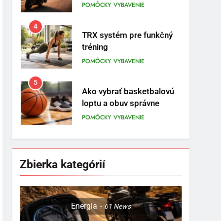
tréning
POMÔCKY
VYBAVENIE
5
Ako vybrať basketbalovú
loptu a obuv správne
POMÔCKY
VYBAVENIE
6
Ako kombinovať rôzne
tréningové pomôcky
POMÔCKY
VYBAVENIE
7
Zbierka kategórií
Pomôcky na cvičenie
brucha
POMÔCKY
VYBAVENIE
Energia
61
News
8
Najlepšie doplnky pre