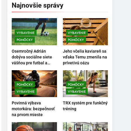
Najnovšie správy
5
Ako vybrať basketbalovú
loptu a obuv správne
VYBAVENIE
VYBAVENIE
POMÔCKY
POMÔCKY
POMÔCKY
VYBAVENIE
Osemročný Adrián
Jeho včelia kaviareň sa
6
dobýva sociálne siete
vďaka Temu zmenila na
Ako kombinovať rôzne
vášňou pre futbal a
prívetivú oázu
tréningové pomôcky
brankársky post – aj
POMÔCKY
VYBAVENIE
vďaka produktom z
Temu
POMÔCKY
POMÔCKY
7
VYBAVENIE
VYBAVENIE
Pomôcky na cvičenie
brucha
Povinná výbava
TRX systém pre funkčný
POMÔCKY
VYBAVENIE
motorkára: bezpečnosť
tréning
na prvom mieste
8
Najlepšie doplnky pre