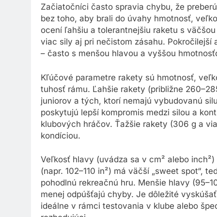
Začiatočníci často spravia chybu, že preberú
bez toho, aby brali do úvahy hmotnosť, veľk
ocení ľahšiu a tolerantnejšiu raketu s väčšo
viac sily aj pri nečistom zásahu. Pokročilejší 
– často s menšou hlavou a vyššou hmotnosť
Kľúčové parametre rakety sú hmotnosť, veľkos
tuhosť rámu. Ľahšie rakety (približne 260–2
juniorov a tých, ktorí nemajú vybudovanú sil
poskytujú lepší kompromis medzi silou a kon
klubových hráčov. Ťažšie rakety (306 g a via
kondíciou.
Veľkosť hlavy (uvádza sa v cm² alebo inch²) 
(napr. 102–110 in²) má väčší „sweet spot“, t
pohodlnú rekreačnú hru. Menšie hlavy (95–100
menej odpúšťajú chyby. Je dôležité vyskúšať 
ideálne v rámci testovania v klube alebo špeci