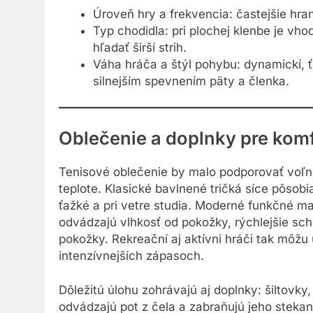
Úroveň hry a frekvencia: častejšie hra
Typ chodidla: pri plochej klenbe je vho
hľadať širší strih.
Váha hráča a štýl pohybu: dynamickí, ťa
silnejším spevnením päty a členka.
Oblečenie a doplnky pre komf
Tenisové oblečenie by malo podporovať voľno
teplote. Klasické bavlnené tričká síce pôsobi
ťažké a pri vetre studia. Moderné funkčné mat
odvádzajú vlhkosť od pokožky, rýchlejšie schn
pokožky. Rekreační aj aktívni hráči tak môžu u
intenzívnejších zápasoch.
Dôležitú úlohu zohrávajú aj doplnky: šiltovky
odvádzajú pot z čela a zabraňujú jeho stekaniu