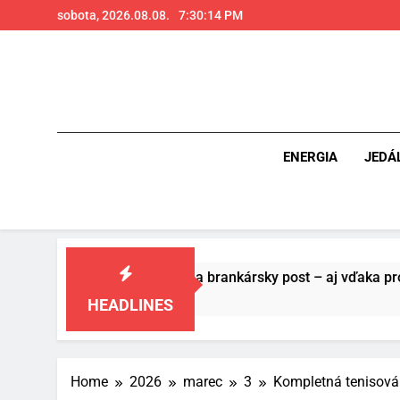
Skip
sobota, 2026.08.08.
7:30:15 PM
to
content
ENERGIA
JEDÁ
 pre futbal a brankársky post – aj vďaka produktom z Temu
HEADLINES
Home
2026
marec
3
Kompletná tenisová 