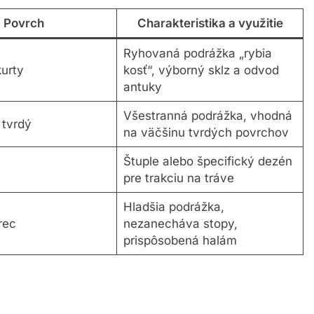
Povrch
Charakteristika a využitie
Ryhovaná podrážka „rybia
urty
kosť“, výborný sklz a odvod
antuky
Všestranná podrážka, vhodná
 tvrdý
na väčšinu tvrdých povrchov
Štuple alebo špecifický dezén
pre trakciu na tráve
Hladšia podrážka,
rec
nezanecháva stopy,
prispôsobená halám