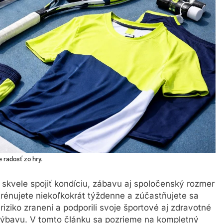
e radosť zo hry.
 skvele spojiť kondíciu, zábavu aj spoločenský rozmer
 trénujete niekoľkokrát týždenne a zúčastňujete sa
i riziko zranení a podporili svoje športové aj zdravotné
ú výbavu. V tomto článku sa pozrieme na kompletný