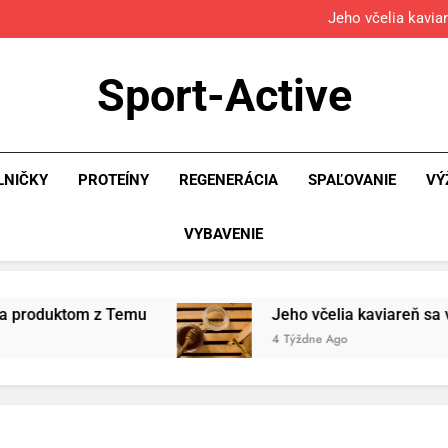
Jeho včelia kavia
Povinná výb
Osemročný Adrián dobýva so
Sport-Active
Jeho včelia kavia
Povinná výb
LNIČKY
PROTEÍNY
REGENERÁCIA
SPAĽOVANIE
VÝ
VYBAVENIE
emu
Jeho včelia kaviareň sa vďaka Temu zmeni
4 Týždne Ago