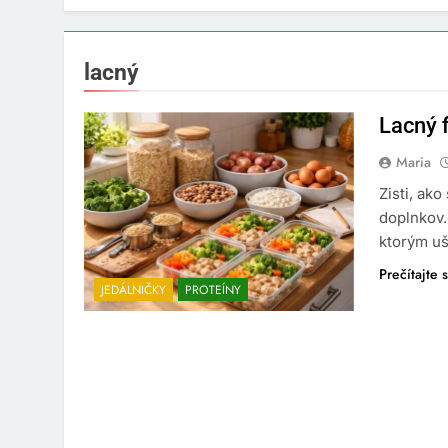
lacný
Lacný f
Maria
Zisti, ako
doplnkov.
ktorým uš
Prečítajte s
JEDÁLNIČKY
PROTEÍNY