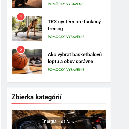
prvom mieste
POMÔCKY
VYBAVENIE
4
TRX systém pre funkčný
tréning
POMÔCKY
VYBAVENIE
5
Ako vybrať basketbalovú
loptu a obuv správne
POMÔCKY
VYBAVENIE
6
Ako kombinovať rôzne
tréningové pomôcky
Zbierka kategórií
POMÔCKY
VYBAVENIE
7
Pomôcky na cvičenie
Energia
61
News
brucha