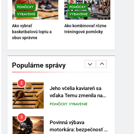
POMÔCKY
VYBAVENIE
POMÔCKY
POMÔCKY
VYBAVENIE
VYBAVENIE
8
Najlepšie doplnky pre
Ako vybrať
Ako kombinovať rôzne
motocyklistov na dlhé
basketbalovú loptu a
tréningové pomôcky
trasy
ENERGIA
VYBAVENIE
obuv správne
1
Osemročný Adrián dobýva
sociálne siete vášňou pre
Populárne správy
futbal a brankársky post –
POMÔCKY
VYBAVENIE
aj vďaka produktom z
Temu
2
Jeho včelia kaviareň sa
vďaka Temu zmenila na
prívetivú oázu
POMÔCKY
VYBAVENIE
3
Povinná výbava
motorkára: bezpečnosť na