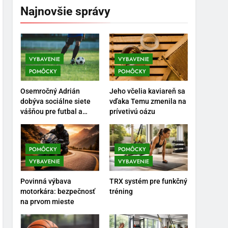
Najnovšie správy
VYBAVENIE
VYBAVENIE
POMÔCKY
POMÔCKY
5
Ako vybrať basketbalovú
Osemročný Adrián
Jeho včelia kaviareň sa
loptu a obuv správne
dobýva sociálne siete
vďaka Temu zmenila na
vášňou pre futbal a
prívetivú oázu
POMÔCKY
VYBAVENIE
brankársky post – aj
vďaka produktom z
6
Temu
Ako kombinovať rôzne
POMÔCKY
POMÔCKY
tréningové pomôcky
VYBAVENIE
VYBAVENIE
POMÔCKY
VYBAVENIE
Povinná výbava
TRX systém pre funkčný
motorkára: bezpečnosť
tréning
7
na prvom mieste
Pomôcky na cvičenie
brucha