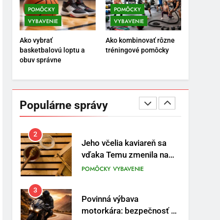
trasy
ENERGIA
VYBAVENIE
POMÔCKY
POMÔCKY
VYBAVENIE
VYBAVENIE
1
Osemročný Adrián dobýva
Ako vybrať
Ako kombinovať rôzne
sociálne siete vášňou pre
basketbalovú loptu a
tréningové pomôcky
futbal a brankársky post –
POMÔCKY
VYBAVENIE
obuv správne
aj vďaka produktom z
Temu
2
Jeho včelia kaviareň sa
vďaka Temu zmenila na
Populárne správy
prívetivú oázu
POMÔCKY
VYBAVENIE
3
Povinná výbava
motorkára: bezpečnosť na
prvom mieste
POMÔCKY
VYBAVENIE
4
TRX systém pre funkčný
tréning