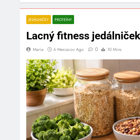
JEDÁLNIČKY
PROTEÍNY
Lacný fitness jedálniče
0
Maria
6 Mesiacov Ago
10 Mins