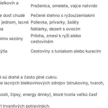
ielkovín a
Praženica, omeleta, vajce natvrdo
le dosť chudé
Pečené stehno s ryžou/zemiakmi
v jednom, lacné
Polievka, prívarky, šaláty
na
Nátierky, dezert s ovocím
Príloha, zmesi k ryži alebo
 mimo sezóny
cestovinám
ýtia
Cestoviny s tuniakom alebo kuracím
ré sú drahé a často plné cukru.
 lacných bielkovinových zdrojov (strukoviny, tvaroh,
sti, čipsy, energy drinky), ktoré tvoria veľkú časť
 trvanlivých potravinách.