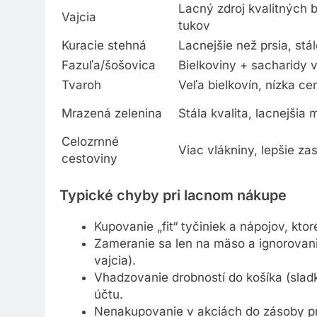
Lacný zdroj kvalitných b
Vajcia
tukov
Kuracie stehná
Lacnejšie než prsia, stá
Fazuľa/šošovica
Bielkoviny + sacharidy 
Tvaroh
Veľa bielkovín, nízka ce
Mrazená zelenina
Stála kvalita, lacnejšia
Celozrnné
Viac vlákniny, lepšie zas
cestoviny
Typické chyby pri lacnom nákupe
Kupovanie „fit“ tyčiniek a nápojov, kto
Zameranie sa len na mäso a ignorovanie
vajcia).
Vhadzovanie drobností do košíka (sladko
účtu.
Nenakupovanie v akciách do zásoby pri