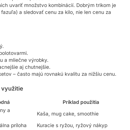
 nich uvariť množstvo kombinácií. Dobrým trikom je
fazuľa) a sledovať cenu za kilo, nie len cenu za
ý.
polotovarmi.
u a mliečne výrobky.
cnejšie aj chutnejšie.
etov – často majú rovnakú kvalitu za nižšiu cenu.
 využitie
odná
Príklad použitia
iny a
Kaša, mug cake, smoothie
álna príloha
Kuracie s ryžou, ryžový nákyp