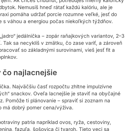
príjem. Ak chceš chudnúť, potrebuješ mierny kalorický
adbytok. Nemusíš hneď rátať každú kalóriu, ale je
praxi pomáha udržať porcie rozumne veľké, jesť do
eje s váhou a energiou počas niekoľkých týždňov.
„jadro“ jedálnička – zopár raňajkových variantov, 2–3
. Tak sa necyklíš v zmätku, čo zase variť, a zároveň
acovať so základnými surovinami, vieš jesť fit a
oplnkov.
 čo najlacnejšie
ička. Najväčšiu časť rozpočtu zhltne impulzívne
ých“ snackov. Oveľa lacnejšie je staviť na obyčajné
raz. Pomôže ti plánovanie – spraviť si zoznam na
 čo má dobrý pomer cena/výživa.
potraviny patria napríklad ovos, ryža, cestoviny,
nina, fazuľa, šošovica či tvaroh. Tieto veci sa