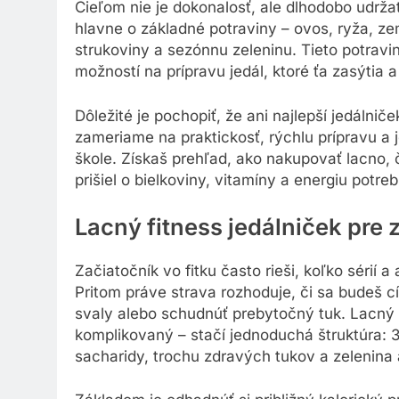
Cieľom nie je dokonalosť, ale dlhodobo udrža
hlavne o základné potraviny – ovos, ryža, ze
strukoviny a sezónnu zeleninu. Tieto potrav
možností na prípravu jedál, ktoré ťa zasýtia a
Dôležité je pochopiť, že ani najlepší jedálnič
zameriame na praktickosť, rýchlu prípravu a 
škole. Získaš prehľad, ako nakupovať lacno, č
prišiel o bielkoviny, vitamíny a energiu potre
Lacný fitness jedálniček pre 
Začiatočník vo fitku často rieši, koľko sérií 
Pritom práve strava rozhoduje, či sa budeš cíti
svaly alebo schudnúť prebytočný tuk. Lacný 
komplikovaný – stačí jednoduchá štruktúra: 
sacharidy, trochu zdravých tukov a zelenina 