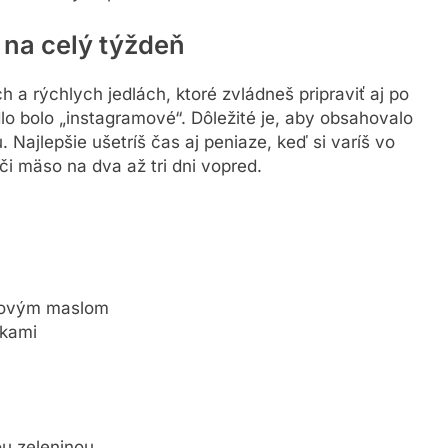
 na celý týždeň
h a rýchlych jedlách, ktoré zvládneš pripraviť aj po
lo bolo „instagramové“. Dôležité je, aby obsahovalo
. Najlepšie ušetríš čas aj peniaze, keď si varíš vo
či mäso na dva až tri dni vopred.
dovým maslom
čkami