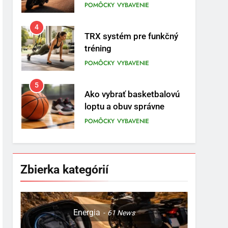
POMÔCKY
VYBAVENIE
5
Ako vybrať basketbalovú
loptu a obuv správne
POMÔCKY
VYBAVENIE
6
Ako kombinovať rôzne
tréningové pomôcky
POMÔCKY
VYBAVENIE
7
Pomôcky na cvičenie
brucha
Zbierka kategórií
POMÔCKY
VYBAVENIE
8
Najlepšie doplnky pre
Energia
61
News
motocyklistov na dlhé