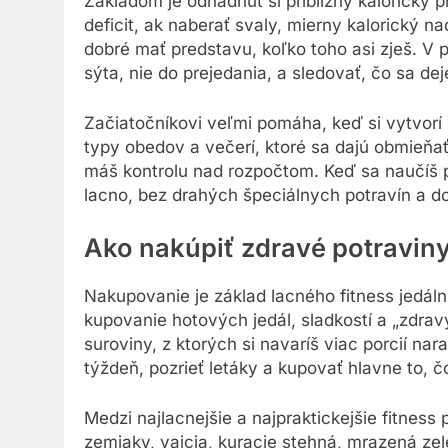
Základom je odhadnúť si približný kalorický 
deficit, ak naberať svaly, mierny kalorický n
dobré mať predstavu, koľko toho asi zješ. V 
sýta, nie do prejedania, a sledovať, čo sa d
Začiatočníkovi veľmi pomáha, keď si vytvorí 
typy obedov a večerí, ktoré sa dajú obmieňať
máš kontrolu nad rozpočtom. Keď sa naučíš pr
lacno, bez drahých špeciálnych potravín a d
Ako nakúpiť zdravé potraviny
Nakupovanie je základ lacného fitness jedáln
kupovanie hotových jedál, sladkostí a „zdrav
suroviny, z ktorých si navaríš viac porcií na
týždeň, pozrieť letáky a kupovať hlavne to,
Medzi najlacnejšie a najpraktickejšie fitness 
zemiaky, vajcia, kuracie stehná, mrazená zele