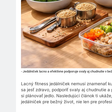
- Jedálniček lacno a efektívne podporuje svaly aj chudnutie v be
Lacný fitness jedálniček nemusí znamenať ku
sa jesť zdravo, podporiť svaly aj chudnutie a
si plánovať jedlo. Nasledujúci článok ti ukáž
jedálniček pre bežný život, nie len pre profe