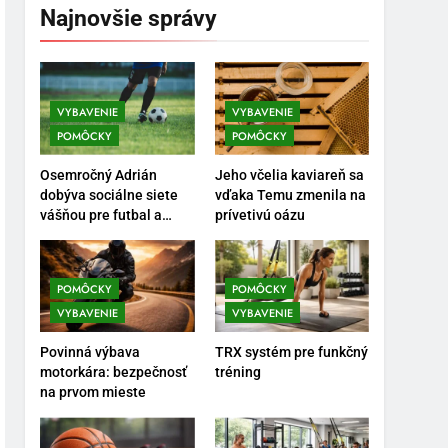
Najnovšie správy
5
Ako vybrať basketbalovú
loptu a obuv správne
POMÔCKY
VYBAVENIE
VYBAVENIE
VYBAVENIE
POMÔCKY
POMÔCKY
6
Ako kombinovať rôzne
Osemročný Adrián
Jeho včelia kaviareň sa
tréningové pomôcky
dobýva sociálne siete
vďaka Temu zmenila na
vášňou pre futbal a
prívetivú oázu
POMÔCKY
VYBAVENIE
brankársky post – aj
vďaka produktom z
7
Temu
Pomôcky na cvičenie
POMÔCKY
POMÔCKY
brucha
VYBAVENIE
VYBAVENIE
POMÔCKY
VYBAVENIE
Povinná výbava
TRX systém pre funkčný
motorkára: bezpečnosť
tréning
8
na prvom mieste
Najlepšie doplnky pre
motocyklistov na dlhé