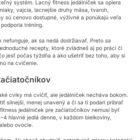
teľný systém. Lacný fitness jedálniček sa opiera
miaky, vajcia, lacnejšie druhy mäsa, tvaroh,
iny sú cenovo dostupné, výživné a ponúkajú veľa
 podporia tréning.
ek nefunguje, ak sa nedá dodržiavať. Preto sa
jednoduché recepty, ktoré zvládneš aj po práci či
o jesť počas týždňa a ako ušetriť bez toho, aby si
bnú na cvičenie.
začiatočníkov
a aké cviky má cvičiť, ale jedálniček necháva bokom.
ť silnejší, menej unavený a či sa ti podarí pribrať
fitness jedálniček pre začiatočníkov nemusí byť
3–4 hlavné jedlá denne, v každom bielkoviny,
alebo ovocie.