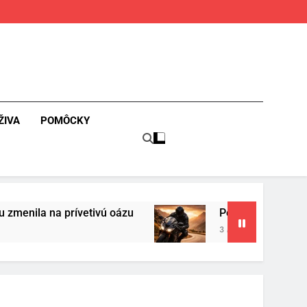
ŽIVA
POMÔCKY
 oázu
Povinná výbava motorkára: bezpečnosť
3 Mesiace Ago