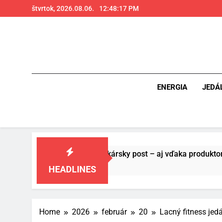
Skip
štvrtok, 2026.08.06.
12:48:18 PM
to
content
ENERGIA
JEDÁ
al a brankársky post – aj vďaka produktom z Temu
HEADLINES
Home
2026
február
20
Lacný fitness jed