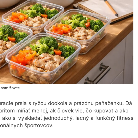
žnom živote.
racie prsia s ryžou dookola a prázdnu peňaženku. Dá
 pritom míňať menej, ak človek vie, čo kupovať a ako
e, ako si vyskladať jednoduchý, lacný a funkčný fitness
sionálnych športovcov.