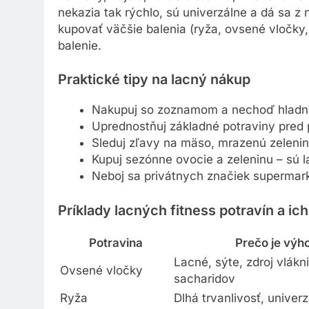
nekazia tak rýchlo, sú univerzálne a dá sa z
kupovať väčšie balenia (ryža, ovsené vločky, 
balenie.
Praktické tipy na lacný nákup
Nakupuj so zoznamom a nechoď hladn
Uprednostňuj základné potraviny pred 
Sleduj zľavy na mäso, mrazenú zelenin
Kupuj sezónne ovocie a zeleninu – sú la
Neboj sa privátnych značiek supermark
Príklady lacných fitness potravín a ich
Potravina
Prečo je výh
Lacné, sýte, zdroj vlákn
Ovsené vločky
sacharidov
Ryža
Dlhá trvanlivosť, univerz